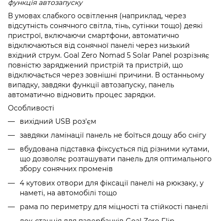
функція автозапуску
В умовах слабкого освітлення (наприклад, через
відсутність сонячного світла, тінь, сутінки тощо) деякі
пристрої, включаючи смартфони, автоматично
відключаються від сонячної панелі через низький
вхідний струм. Goal Zero Nomad 5 Solar Panel розрізняє
повністю заряджений пристрій та пристрій, що
відключається через зовнішні причини. В останньому
випадку, завдяки функції автозапуску, панель
автоматично відновить процес зарядки.
Особливості
вихідний USB роз'єм
завдяки ламінації панель не боїться дощу або снігу
вбудована підставка фіксується під різними кутами,
що дозволяє розташувати панель для оптимального
збору сонячних променів
4 кутових отвори для фіксації панелі на рюкзаку, у
наметі, на автомобілі тощо
рама по периметру для міцності та стійкості панелі
док-станція для павербанків Goal Zero Flip