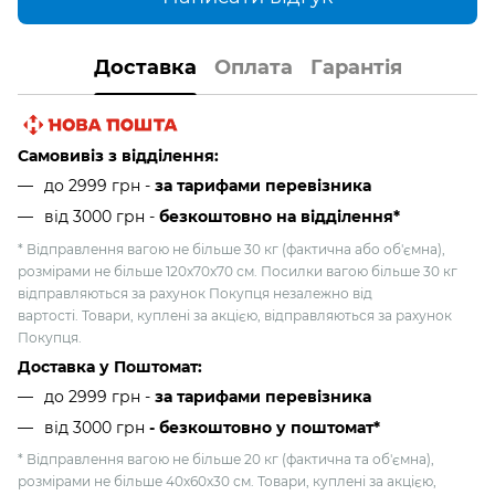
Доставка
Оплата
Гарантія
Самовивіз з відділення:
до 2999 грн -
за тарифами перевізника
від 3000 грн
-
безкоштовно на відділення*
* Відправлення вагою не більше 30 кг (фактична або об'ємна),
розмірами не більше 120х70х70 см. Посилки вагою більше 30 кг
відправляються за рахунок Покупця незалежно від
вартості. Товари, куплені за акцією, відправляються за рахунок
Покупця.
Доставка у Поштомат:
до 2999 грн -
за тарифами перевізника
від 3000 грн
- безкоштовно у поштомат*
* Відправлення вагою не більше 20 кг (фактична та об'ємна),
розмірами не більше 40х60х30 см. Товари, куплені за акцією,