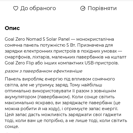
До обраного
Порівняти
Опис
Goal Zero Nomad 5 Solar Panel — монокристалічна
сонячна панель потужністю 5 Вт. Призначена для
зарядки електронних пристроїв в похідних умовах —
смартфонів, ліхтарів, маленьких павербанків на кшталт
Goal Zero Flip або інших компактних USB-пристроїв.
разом з павербанком ефективніше
Панель виробляє енергію під впливом сонячного
світла, але не утримує заряд. Тому найбільш
оптимально використовувати її разом з зовнішнім
акумулятором (павербанком). Коли сонце світить
максимально яскраво, ви заряджаєте павербанк (це
можна робити й на ходу), і отримуєте запас енергії.
Цей запас дасть можливість заряджати свої гаджети
тоді, коли вам це потрібно, а не лише тоді, коли світить
сонце.