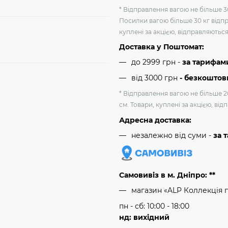
* Відправлення вагою не більше 30
Посилки вагою більше 30 кг відпр
куплені за акцією, відправляютьс
Доставка у Поштомат:
до 2999 грн -
за тарифам
від 3000 грн
- безкоштов
* Відправлення вагою не більше 2
см. Товари, куплені за акцією, ві
Адресна доставка:
незалежно від суми -
за 
Самовивіз в м. Дніпро: **
магазин «ALP Коллекція 
пн - сб: 10:00 - 18:00
нд: вихідний