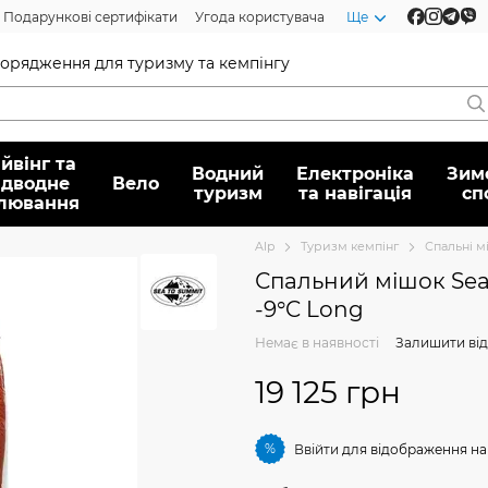
Подарункові сертифікати
Угода користувача
Ще
спорядження для туризму та кемпінгу
йвінг та
Водний
Електроніка
Зим
ідводне
Вело
туризм
та навігація
сп
лювання
Alp
Туризм кемпінг
Спальні м
Спальний мішок Sea
-9°C Long
Немає в наявності
Залишити від
19 125 грн
%
Ввійти
для відображення на