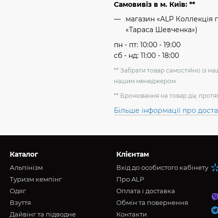
Самовивіз в м. Київ: **
магазин «ALP Коллекція пр
«Тараса Шевченка»)
пн - пт: 10:00 - 19:00
сб - нд: 11:00 - 18:00
** Забрати товар самостійно із н
нашим менеджером.
** Бронювання на товар діє протя
Більше інформації про дост
Каталог
Клієнтам
Альпінізм
Вхід до особистого кабінету
Туризм кемпінг
Про ALP
Oдяг
Оплата і доставка
Взуття
Обмін та повернення
Дайвінг та підводне
Контакти