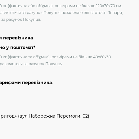
 кг (фактична або об'ємна), розмірами не більше 120х70х70 см.
авляються за рахунок Покупця незалежно від вартості. Товари,
я за рахунок Покупця.
и перевізника
но у поштомат*
0 кг (фактична та об'ємна), розмірами не більше 40х60х30
дправляються за рахунок Покупця.
тарифами перевізника
.
пригод» (вул.Набережна Перемоги, 62)