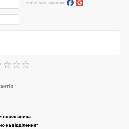
Увійти за допомогою
антія
и перевізника
о на відділення*