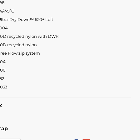
98
4/-/-9°C
Ultra-Dry Down™ 650+ Loft
1004
20D recycled nylon with DWR
0D recycled nylon
ree Flow zip system
204
200
82
2033
х
тар