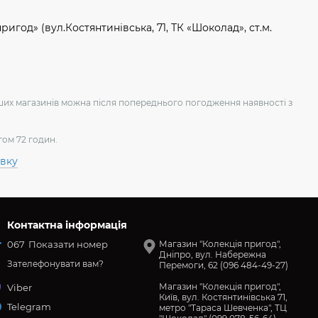
игод» (вул.Костянтинівська, 71, ТК «Шоколад», ст.м.
аших магазинів можна після попереднього погодження наявності з
гом 72 годин.
авку
Контактна інформація
067
Показати номер
Магазин "Колекція пригод",
Дніпро, вул. Набережна
Зателефонувати вам?
Перемоги, 62 (096 484-49-27)
Магазин "Колекція пригод",
Viber
Київ, вул. Костянтинівська 71,
Telegram
метро "Тараса Шевченка", ТЦ