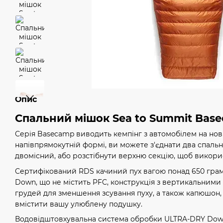
Опис
Спальний мішок Sea to Summit Base
Серія Basecamp виводить кемпінг з автомобілем на нов
напівпрямокутній формі, ви можете з'єднати два спаль
двомісний, або розстібнути верхню секцію, щоб викорис
Сертифікований RDS качиний пух вагою понад 650 грамі
Down, що не містить PFC, конструкція з вертикальними
грудей для зменшення зсування пуху, а також капюшон,
вмістити вашу улюблену подушку.
Водовідштовхувальна система обробки ULTRA-DRY Dow