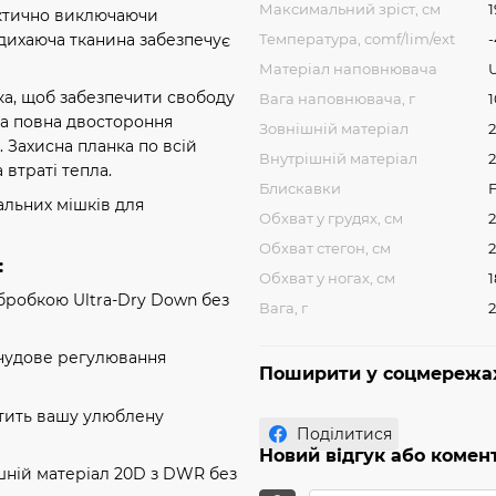
Максимальний зріст, см
1
актично виключаючи
Температура, comf/lim/ext
-
дихаюча тканина забезпечує
Матеріал наповнювача
ка, щоб забезпечити свободу
Вага наповнювача, г
іва повна двостороння
Зовнішній матеріал
. Захисна планка по всій
Внутрішній матеріал
2
 втраті тепла.
Блискавки
F
альних мішків для
Обхват у грудях, см
Обхват стегон, см
:
Обхват у ногах, см
1
бробкою Ultra-Dry Down без
Вага, г
є чудове регулювання
Поширити у соцмережа
тить вашу улюблену
Поділитися
Новий відгук або комен
ішній матеріал 20D з DWR без