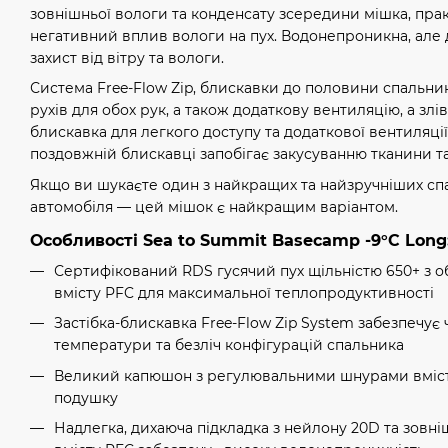
зовнішньої вологи та конденсату зсередини мішка, пр
негативний вплив вологи на пух. Водонепроникна, але 
захист від вітру та вологи.
Система Free-Flow Zip, блискавки до половини спальни
рухів для обох рук, а також додаткову вентиляцію, а зл
блискавка для легкого доступу та додаткової вентиляції
поздовжній блискавці запобігає закусуванню тканини та
Якщо ви шукаєте один з найкращих та найзручніших сп
автомобіля — цей мішок є найкращим варіантом.
Особливості Sea to Summit Basecamp -9°C Long
Сертифікований RDS гусячий пух щільністю 650+ з о
вмісту PFC для максимальної теплопродуктивності
Застібка-блискавка Free-Flow Zip System забезпечу
температури та безліч конфігурацій спальника
Великий капюшон з регулювальними шнурами вміс
подушку
Надлегка, дихаюча підкладка з нейлону 20D та зовн