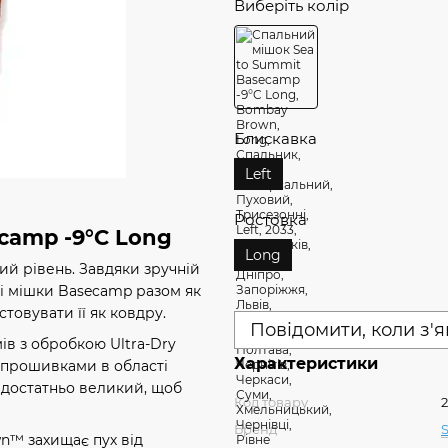
Виберіть колір
Блискавка
Left
Ростовка
camp -9°C Long
Long
ий рівень. Завдяки зручній
ні мішки Basecamp разом як
товувати її як ковдру.
Повідомити, коли з'
в з обробкою Ultra-Dry
Характеристики
 прошивками в області
 достатньо великий, щоб
Код товару
Бренд
n™ захищає пух від