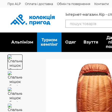
Перейти до основного контенту
Про ALP
Оплата і доставка
Обмін та повернення
Контакти
Інтернет-магазин Alp - 
Да
Туризм
Альпінізм
Oдяг
Взуття
п
кемпінг
по