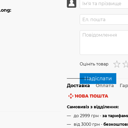
Long:
Оцініть товар
Надіслати
Доставка
Оплата
Гар
Самовивіз з відділення:
до 2999 грн -
за тарифам
від 3000 грн
-
безкоштовн