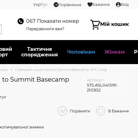
Укр
Рус
Бажання
Вхід
Порівняння
067
Показати номер
Мій кошик
Передзвонити вам?
овий
Тактичне
Чоловікам
Жінкам
Р
орт
спорядження
ішки
Спальний мішок Sea to Summit Basecamp -9°C Long
 to Summit Basecamp
Артикул
STS ASL041091-
210302
гук
Порівняти
В бажання
копичувальної знижки