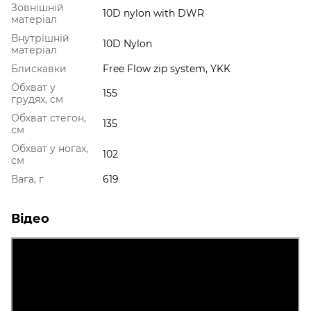
Зовнішній
10D nylon with DWR
матеріал
Внутрішній
10D Nylon
матеріал
Блискавки
Free Flow zip system, YKK
Обхват у
155
грудях, см
Обхват стегон,
135
см
Обхват у ногах,
102
см
Вага, г
619
Відео