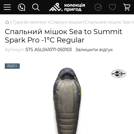
Туризм кемпінг
Спальні мішки
Спальний мішок Sea to
Спальний мішок Sea to Summit
Spark Pro -1°C Regular
Артикул:
STS ASL041071-050103
Залишити відгук
ВІДЕО