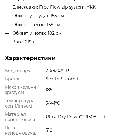
Блискавки: Free Flow zip system, YKK
Обхват у грудях: 155 см
Обхват стегон: 135 см
Обхват у ногах: 102 см
Вага: 619 г
Характеристики
Код товару
216820ALP
Бренд
Sea To Summit
Максимальний
185
зріст, см
Температура,
3/-/-1°C
comf/lim/ext
Матеріал
Ultra-Dry Down™ 950+ Loft
наповнювача
Вага
310
наповнювача, г