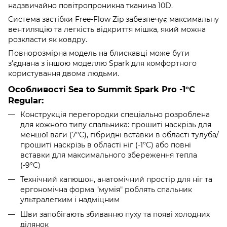
надзвичайно повітропроникна тканина 10D.
Система застібки Free-Flow Zip забезпечує максимальну
вентиляцію та легкість відкриття мішка, який можна
розкласти як ковдру.
Повнорозмірна модель на блискавці може бути
з'єднана з іншою моделлю Spark для комфортного
користування двома людьми.
Особливості Sea to Summit Spark Pro -1°C
Regular:
Конструкція перегородки спеціально розроблена
для кожного типу спальника: прошиті наскрізь для
меншої ваги (7°C), гібридні вставки в області тулуба/
прошиті наскрізь в області ніг (-1°C) або повні
вставки для максимального збереження тепла
(-9°C)
Технічний капюшон, анатомічний простір для ніг та
ергономічна форма "мумія" роблять спальник
ультралегким і надміцним
Шви запобігають збиванню пуху та появі холодних
ділянок