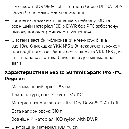
Пух якості RDS 950+ Loft Premium Goose ULTRA-DRY
Down™ для максимальної ізоляції
Надлегка, дихаюча підкладка з нейлону 10D та
зовнішній матеріал 10D з DWR без PFC забезпечує
високу водонепроникність капюшона
Система застібки-блискавки Free-Flow: бічна
застібка-блискавка YKK №5 з блискавкою-плужком
для надійного застібання без зачіпок та YKK №3 для
ніг і плечова застібка-блискавка для мінімальної
ваги
Характеристики Sea to Summit Spark Pro -1°C
Regular:
Максимальний зріст: 185 см
Температура, comf/lim/ext: 3/-/-1°C
Матеріал наповнювача: Ultra-Dry Down™ 950+ Loft
Вага наповнювача: 310 г
Зовнішній матеріал: 10D nylon with DWR
Внутрішній матеріал: 10D nylon