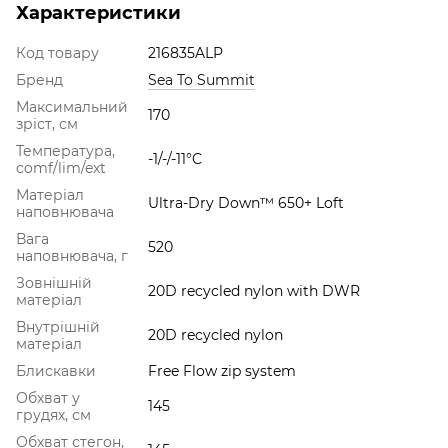
Характеристики
Код товару
216835ALP
Бренд
Sea To Summit
Максимальний
170
зріст, см
Температура,
-1/-/-11°C
comf/lim/ext
Матеріал
Ultra-Dry Down™ 650+ Loft
наповнювача
Вага
520
наповнювача, г
Зовнішній
20D recycled nylon with DWR
матеріал
Внутрішній
20D recycled nylon
матеріал
Блискавки
Free Flow zip system
Обхват у
145
грудях, см
Обхват стегон,