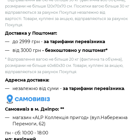
розмірами не більше 120х70х70 см. Посилки вагою більше 30 кг
відправляються за рахунок Покупця незалежно від
вартості. Товари, куплені за акцією, відправляються за рахунок
Покупця.
Доставка у Поштомат:
до 2999 грн -
за тарифами перевізника
від 3000 грн
- безкоштовно у поштомат*
* Відправлення вагою не більше 20 кг (фактична та об'ємна),
розмірами не більше 40х60х30 см. Товари, куплені за акцією,
відправляються за рахунок Покупця.
Адресна доставка:
незалежно від суми -
за тарифами перевізника
.
Самовивіз в м. Дніпро: **
магазин «ALP Коллекція пригод» (вул.Набережна
Перемоги, 62)
пн - сб: 10:00 - 18:00
нд: вихідний