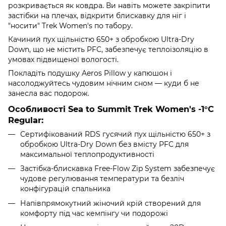
розкривається як ковдра. Ви навіть можете закріпити
застібки на плечах, відкрити блискавку для ніг і
"носити" Trek Women's по табору.
Качиний пух щільністю 650+ з обробкою Ultra-Dry
Down, що не містить PFC, забезпечує теплоізоляцію в
умовах підвищеної вологості.
Покладіть подушку Aeros Pillow у капюшон і
насолоджуйтесь чудовим нічним сном — куди б не
занесла вас подорож.
Особливості Sea to Summit Trek Women's -1°C
Regular:
Сертифікований RDS гусячий пух щільністю 650+ з
обробкою Ultra-Dry Down без вмісту PFC для
максимальної теплопродуктивності
Застібка-блискавка Free-Flow Zip System забезпечує
чудове регулювання температури та безліч
конфігурацій спальника
Напівпрямокутний жіночий крій створений для
комфорту під час кемпінгу чи подорожі