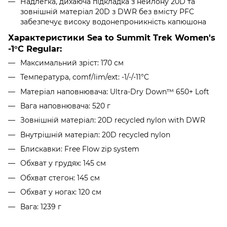
Надлегка, дихаюча підкладка з нейлону 20D та
зовнішній матеріал 20D з DWR без вмісту PFC
забезпечує високу водонепроникність капюшона
Характеристики Sea to Summit Trek Women's
-1°C Regular:
Максимальний зріст: 170 см
Температура, comf/lim/ext: -1/-/-11°C
Матеріал наповнювача: Ultra-Dry Down™ 650+ Loft
Вага наповнювача: 520 г
Зовнішній матеріал: 20D recycled nylon with DWR
Внутрішній матеріал: 20D recycled nylon
Блискавки: Free Flow zip system
Обхват у грудях: 145 см
Обхват стегон: 145 см
Обхват у ногах: 120 см
Вага: 1239 г