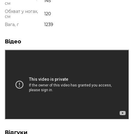
145
см
Обхват у ногах,
120
см
Вага, г
1239
Відео
Відгуки