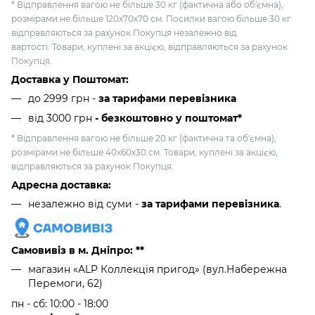
* Відправлення вагою не більше 30 кг (фактична або об'ємна),
розмірами не більше 120х70х70 см. Посилки вагою більше 30 кг
відправляються за рахунок Покупця незалежно від
вартості. Товари, куплені за акцією, відправляються за рахунок
Покупця.
Доставка у Поштомат:
до 2999 грн -
за тарифами перевізника
від 3000 грн
- безкоштовно у поштомат*
* Відправлення вагою не більше 20 кг (фактична та об'ємна),
розмірами не більше 40х60х30 см. Товари, куплені за акцією,
відправляються за рахунок Покупця.
Адресна доставка:
незалежно від суми -
за тарифами перевізника
.
Самовивіз в м. Дніпро: **
магазин «ALP Коллекція пригод» (вул.Набережна
Перемоги, 62)
пн - сб: 10:00 - 18:00