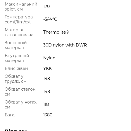
Максимальний
170
зріст, см
Температура,
-5/-/-°C
comf/lim/ext
Матеріал
Thermolite®
наповнювача
Зовнішній
30D nylon with DWR
матеріал
Внутрішній
Nylon
матеріал
Блискавки
YKK
Обхват у
148
грудях, см
Обхват стегон,
148
см
Обхват у ногах,
118
см
Вага, г
1380