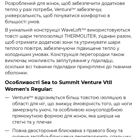
Розроблений для жінок, щоб забезпечити додаткове
тепло у разі потреби, Venture™ забезпечує
універсальність, щоб почуватися комфортно в
більшості умов.
В унікальній конструкції WaveLoft™ використовуються
товсті шари теплоізоляції THERMOLITE®, з'єднані разом,
щоб отримати додаткові зони та утримувати шари
теплого повітря, забезпечуючи підвищене тепло у
холодніших умовах. Конструкція перегородки також
виключає можливість заплутування у підкладці,
оскільки всі тканини підкладки прикріплені до тканини
оболонки.
Особливості Sea to Summit Venture VtII
Women's Regular:
Venture™ відрізняється більш товстою ізоляцією в
області для ніг, що знижує ймовірність того, що ноги
замерзнуть уночі, та особливою конусоподібною
прямокутною формою для жінок, яка ширша на
стегні та у плечах
Повна двостороння блискавка з правого боку та
окрема застібка-блискавка перетворюють спальник