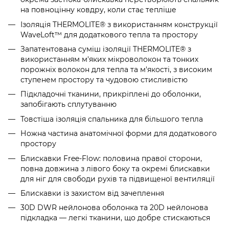
на повноцінну ковдру, коли стає тепліше
Ізоляція THERMOLITE® з використанням конструкції
WaveLoft™ для додаткового тепла та простору
Запатентована суміш ізоляції THERMOLITE® з
використанням м'яких мікроволокон та тонких
порожніх волокон для тепла та м'якості, з високим
ступенем простору та чудовою стисливістю
Підкладочні тканини, прикріплені до оболонки,
запобігають сплутуванню
Товстіша ізоляція спальника для більшого тепла
Ножна частина анатомічної форми для додаткового
простору
Блискавки Free-Flow: половина правої сторони,
повна довжина з лівого боку та окремі блискавки
для ніг для свободи рухів та підвищеної вентиляції
Блискавки із захистом від зачеплення
30D DWR нейлонова оболонка та 20D нейлонова
підкладка — легкі тканини, що добре стискаються