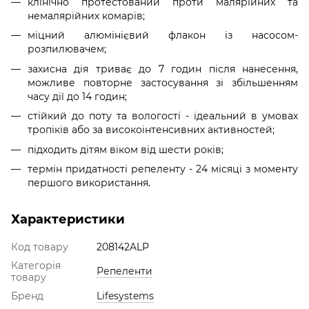
клінічно протестований проти малярійних та
немалярійних комарів;
міцний алюмінієвий флакон із насосом-
розпилювачем;
захисна дія триває до 7 годин після нанесення,
можливе повторне застосування зі збільшенням
часу дії до 14 годин;
стійкий до поту та вологості - ідеальний в умовах
тропіків або за високоінтенсивних активностей;
підходить дітям віком від шести років;
термін придатності репеленту - 24 місяці з моменту
першого використання.
Характеристики
Код товару
208142ALP
Категорія
Репеленти
товару
Бренд
Lifesystems