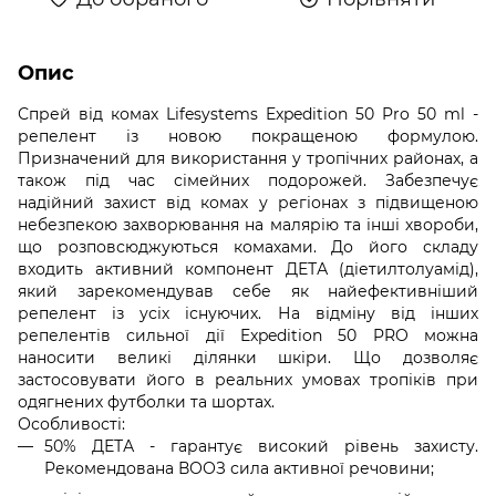
Опис
Спрей від комах Lifesystems Expedition 50 Pro 50 ml -
репелент із новою покращеною формулою.
Призначений для використання у тропічних районах, а
також під час сімейних подорожей. Забезпечує
надійний захист від комах у регіонах з підвищеною
небезпекою захворювання на малярію та інші хвороби,
що розповсюджуються комахами. До його складу
входить активний компонент ДЕТА (діетилтолуамід),
який зарекомендував себе як найефективніший
репелент із усіх існуючих. На відміну від інших
репелентів сильної дії Expedition 50 PRO можна
наносити великі ділянки шкіри. Що дозволяє
застосовувати його в реальних умовах тропіків при
одягнених футболки та шортах.
Особливості:
50% ДЕТА - гарантує високий рівень захисту.
Рекомендована ВООЗ сила активної речовини;