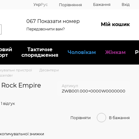
Укр
Рус
Бажання
Вхід
Порівняння
067
Показати номер
Мій кошик
Передзвонити вам?
овий
Тактичне
Чоловікам
Жінкам
Р
орт
спорядження
ахувальні пристрої
Десантери
scender
 Rock Empire
Артикул
ZWB001.000+0000W0000000
1 відгук
Порівняти
В бажання
копичувальної знижки