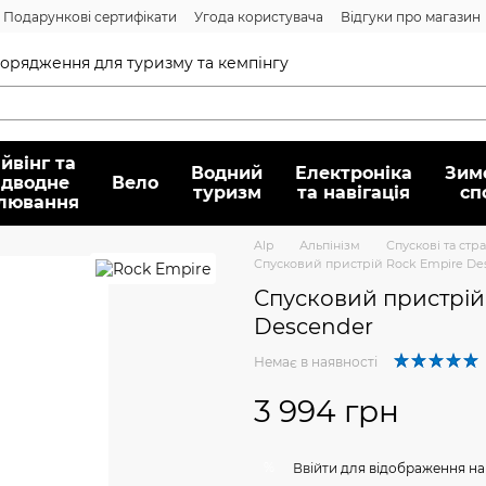
Подарункові сертифікати
Угода користувача
Відгуки про магазин
Договір публічної оферти
спорядження для туризму та кемпінгу
йвінг та
Водний
Електроніка
Зим
ідводне
Вело
туризм
та навігація
сп
лювання
Alp
Альпінізм
Спускові та стр
Спусковий пристрій Rock Empire De
Спусковий пристрій
Descender
Немає в наявності
3 994 грн
%
Ввійти
для відображення на