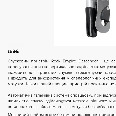
Опис
Спусковий пристрій Rock Empire Descender - це с
пересування вниз по вертикально закріплених мотузках
підходить для тривалих спусків, забезпечуючи швид
Підходить для використання у спелеологічних експед
мотузки тільки в одній площині пристрій практично не 
Автоматична гальмівна система спрацьовує при відпуск
швидкістю спуску здійснюється натягом вільного кін
встановлюється або знімається з мотузки без від'єднанн
Можливий підйом вгору без зміни положення пристро