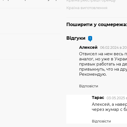
Країна реєстрації бренду
Країна виготовлення
Поширити у соцмережа
Відгуки
1
Алексей
06.02.2024 в 20
Отвисел на нем весь 
аналог, но уже в Укра
привык работать на дес
привыкнуть, что на дру
Рекомендую.
Відповісти
Тарас
03.05.2025 в
Алексей, а наве
через жумар с б
Відповісти