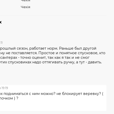
Чехія
Чехія
х
:11
прошлый сезон, работает норм. Раньше был другой
ину не поставляется. Простое и понятное спусковое, кто
антерах - точно оценит, так как я так и не смог
гих спусковиках надо оттягивать ручку, а тут - давить.
 19:19
рх подниматься с ним можно? не блокирует веревку? (
лочком ) ?