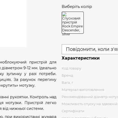
Виберіть колір
Повідомити, коли з'
Характеристики
амоблокуючий пристрій для
 діаметром 9-12 мм. Ідеально
Код товару
ку зупинку у разі потреби.
Бренд
иціях. За рахунок перегину
Вага, г
«крутить» мотузку.
Матеріал виготовлення
Рекомендований діаметр мотуз
анні рукоятки. Контроль над
ця мотузки. Пристрій легко
Можливість спуску на здвоєній
я від нижньої системи.
Сертифікати
ю, при використанні жумара