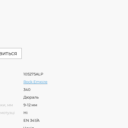
явиться
105275ALP
Rock Empire
340
Дюраль
ки, мм
9-12 мм
 мотузці
Ні
EN 341/A