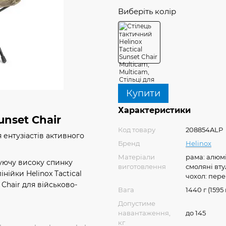
Виберіть колір
Купити
Характеристики
unset Chair
Код товару
208854ALP
я ентузіастів активного
Бренд
Helinox
Матеріали
рама: алюм
имуючу високу спинку
виготовлення
смоляні вту
інійки Helinox Tactical
чохол: пер
 Chair для військово-
Вага
1440 г (1595 
Допустиме
навантаження,
до 145
кг