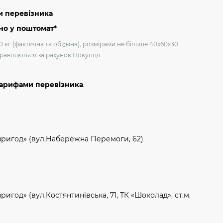
и перевізника
но у поштомат*
0 кг (фактична та об'ємна), розмірами не більше 40х60х30
дправляються за рахунок Покупця.
тарифами перевізника
.
пригод» (вул.Набережна Перемоги, 62)
игод» (вул.Костянтинівська, 71, ТК «Шоколад», ст.м.