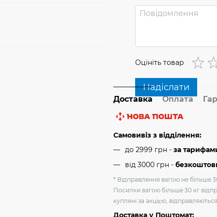
Оцініть товар
Надіслати
Доставка
Оплата
Гар
Самовивіз з відділення:
до 2999 грн -
за тарифам
від 3000 грн
-
безкоштовн
* Відправлення вагою не більше 30
Посилки вагою більше 30 кг відпр
куплені за акцією, відправляютьс
Доставка у Поштомат: