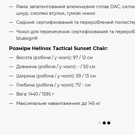
Рама: запатентований алюмінієвий сплав DAC, силі
шнур, смоляні втулки, гумові ніжки
Сидіння: сертифікований та перероблений поліесте
Чохол для перенесення: сертифікований та переро
bluesign®
Розміри Helinox Tactical Sunset Chair:
Висота (робоча / у чохлі): 97 / 12 см
Довжина (робоча / у чохлі): - / 50 см
Ширина (робоча / у чохлі): 59 / 13 см
Глибина (робоча / у чохлі): 71/ - см
Вага: 1440 / 1595 г
Максимальне навантаження: до 145 кг