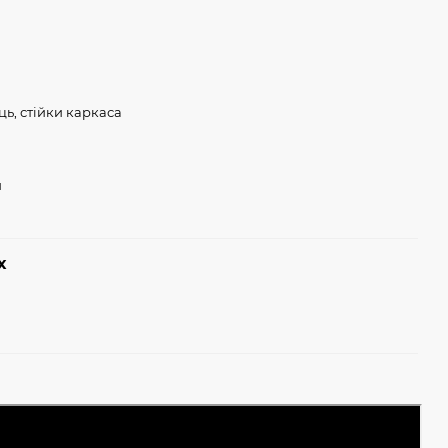
ець, стійки каркаса
и
х