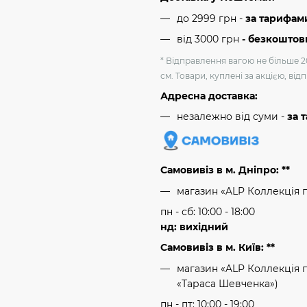
до 2999 грн -
за тарифам
від 3000 грн
- безкоштов
* Відправлення вагою не більше 2
см. Товари, куплені за акцією, ві
Адресна доставка:
незалежно від суми -
за 
Самовивіз в м. Дніпро: **
магазин «ALP Коллекція 
пн - сб: 10:00 - 18:00
нд: вихідний
Самовивіз в м. Київ: **
магазин «ALP Коллекція пр
«Тараса Шевченка»)
пн - пт: 10:00 - 19:00