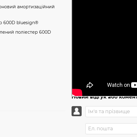
коновий амортизаційний
р 600D bluesign®
блений поліестер 600D
Новий відгук або комен