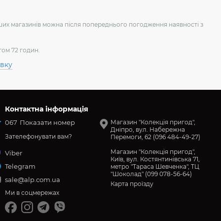
аших магазинів можна після попереднього погодження наявності з
гом 72 годин.
авку
Контактна інформація
067
Показати номер
Магазин "Колекція пригод",
Дніпро, вул. Набережна
Зателефонувати вам?
Перемоги, 62 (096 484-49-27)
Магазин "Колекція пригод",
Viber
Київ, вул. Костянтинівська 71,
Telegram
метро "Тараса Шевченка", ТЦ
"Шоколад" (099 078-56-64)
sale@alp.com.ua
Карта проїзду
Ми в соцмережах