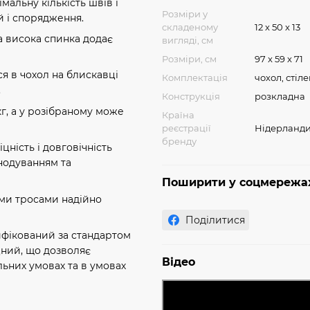
німальну кількість швів і
Розміри у
й і спорядження.
складеному
12 x 50 x 13
 а висока спинка додає
вигляді, см
Розміри, см
97 x 59 x 71
ся в чохол на блискавці
Комплектація
чохол, стіл
.
Конструкція
розкладна
 кг, а у розібраному може
Країна
реєстрації
Нідерланд
бренду
іцність і довговічність
нодуванням та
Поширити у соцмережа
ими тросами надійно
Поділитися
ифікований за стандартом
цний, що дозволяє
Відео
ьних умовах та в умовах