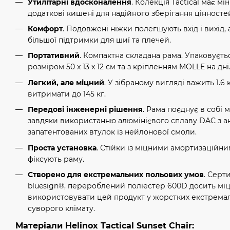
Утилітарні вдосконалення
. Колекція Tactical має мі
додаткові кишені для надійного зберігання цінносте
Комфорт
. Подовжені ніжки полегшують вхід і вихід,
більшої підтримки для шиї та плечей.
Портативний
. Компактна складана рама. Упаковуєть
розміром 50 x 13 x 12 см та з кріпленням MOLLE на дні
Легкий, але міцний
. У зібраному вигляді важить 1.6
витримати до 145 кг.
Передові інженерні рішення
. Рама поєднує в собі м
завдяки використанню алюмінієвого сплаву DAC з а
запатентованих втулок із нейлонової смоли.
Проста установка
. Стійки із міцними амортизаційн
фіксують раму.
Створено для екстремальних польових умов
. Серт
bluesign®, перероблений поліестер 600D досить мі
використовувати цей продукт у жорстких екстремал
суворого клімату.
Матеріали Helinox Tactical Sunset Chair: