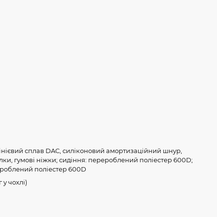
інієвий сплав DAC, силіконовий амортизаційний шнур,
лки, гумові ніжки; сидіння: перероблений поліестер 600D;
ероблений поліестер 600D
г у чохлі)