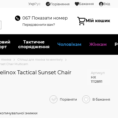
Укр
Рус
Бажання
Вхід
Порівняння
067
Показати номер
Мій кошик
Передзвонити вам?
овий
Тактичне
Чоловікам
Жінкам
Р
орт
спорядження
 пікніка
Стільці для пікніка та кемпінгу
nset Chair Multicam
linox Tactical Sunset Chair
Артикул
HX
11128R1
Порівняти
В бажання
копичувальної знижки