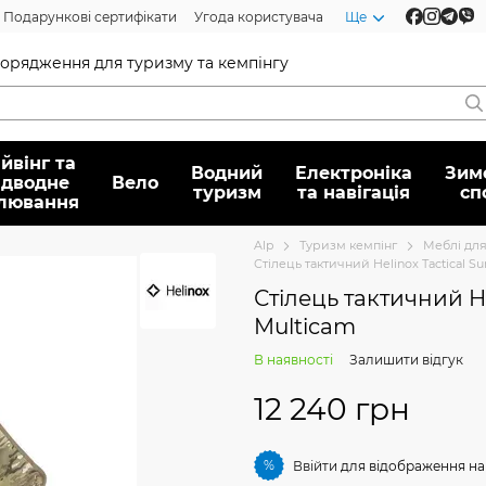
Подарункові сертифікати
Угода користувача
Ще
спорядження для туризму та кемпінгу
йвінг та
Водний
Електроніка
Зим
ідводне
Вело
туризм
та навігація
сп
лювання
Alp
Туризм кемпінг
Меблі для
Стілець тактичний Helinox Tactical Su
Стілець тактичний He
Multicam
В наявності
Залишити відгук
12 240 грн
%
Ввійти
для відображення на