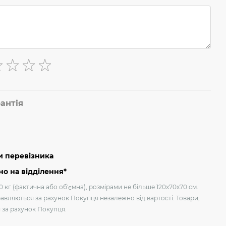
антія
и перевізника
о на відділення*
 кг (фактична або об'ємна), розмірами не більше 120х70х70 см.
авляються за рахунок Покупця незалежно від вартості. Товари,
я за рахунок Покупця.