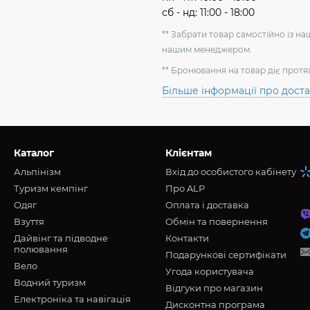
сб - нд: 11:00 - 18:00
** Забрати товар самостійно із н
нашим менеджером.
** Бронювання на товар діє протя
Більше інформації про дост
Каталог
Клієнтам
Альпінізм
Вхід до особистого кабінету
Туризм кемпінг
Про ALP
Oдяг
Оплата і доставка
Взуття
Обмін та повернення
Дайвінг та підводне
Контакти
полювання
Подарункові сертифікати
Вело
Угода користувача
Водний туризм
Відгуки про магазин
Електроніка та навігація
Дисконтна програма