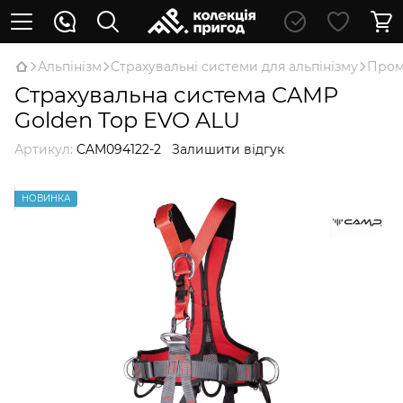
Альпінізм
Страхувальні системи для альпінізму
Пром
Страхувальна система CAMP
Golden Top EVO ALU
Артикул:
CAM094122-2
Залишити відгук
НОВИНКА