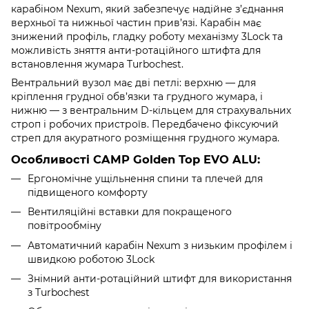
карабіном Nexum, який забезпечує надійне з’єднання
верхньої та нижньої частин прив’язі. Карабін має
знижений профіль, гладку роботу механізму 3Lock та
можливість зняття анти-ротаційного штифта для
встановлення жумара Turbochest.
Вентральний вузол має дві петлі: верхню — для
кріплення грудної обв’язки та грудного жумара, і
нижню — з вентральним D-кільцем для страхувальних
строп і робочих пристроїв. Передбачено фіксуючий
стреп для акуратного розміщення грудного жумара.
Особливостi CAMP Golden Top EVO ALU:
Ергономічне ущільнення спини та плечей для
підвищеного комфорту
Вентиляційні вставки для покращеного
повітрообміну
Автоматичний карабін Nexum з низьким профілем і
швидкою роботою 3Lock
Знімний анти-ротаційний штифт для використання
з Turbochest