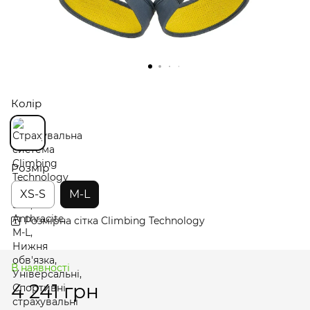
Колір
Розмір
XS-S
M-L
Розмірна сітка Climbing Technology
В наявності
4 241 грн