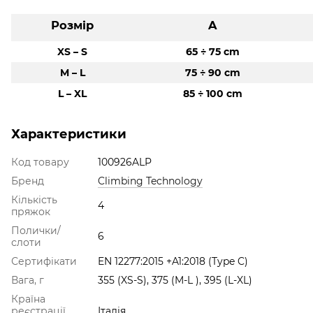
Розмір
A
XS – S
65 ÷ 75 cm
M – L
75 ÷ 90 cm
L – XL
85 ÷ 100 cm
Характеристики
Код товару
100926ALP
Бренд
Climbing Technology
Кількість
4
пряжок
Полички/
6
слоти
Сертифікати
EN 12277:2015 +A1:2018 (Type C)
Вага, г
355 (XS-S), 375 (M-L ), 395 (L-XL)
Країна
реєстрації
Італія