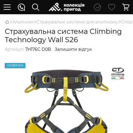
Альпінізм
Страхувальні системи для альпінізму
Спор
Страхувальна система Climbing
Technology Wall S26
Артикул:
7H176C D0B
Залишити відгук
НОВИНКА