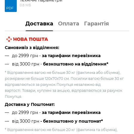
0.8 МБ
PDF
Доставка
Оплата
Гарантія
Самовивіз з відділення:
до 2999 грн -
за тарифами перевізника
від 3000 грн
-
безкоштовно на відділення*
* Відправлення вагою не більше 30 кг (фактична або об'ємна),
розмірами не більше 120х70х70 см. Посилки вагою більше 30 кг
відправляються за рахунок Покупця незалежно від
вартості. Товари, куплені за акцією, відправляються за рахунок
Покупця.
Доставка у Поштомат:
до 2999 грн -
за тарифами перевізника
від 3000 грн
- безкоштовно у поштомат*
* Відправлення вагою не більше 20 кг (фактична та об'ємна),