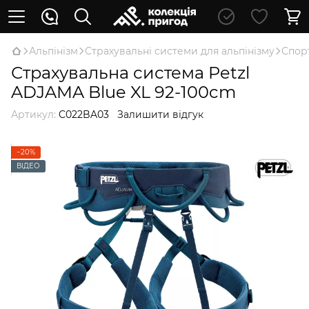
Альпінізм
Страхувальні системи для альпінізму
Спор
Страхувальна система Petzl
ADJAMA Blue XL 92-100cm
Артикул:
C022BA03
Залишити відгук
−20%
ВІДЕО