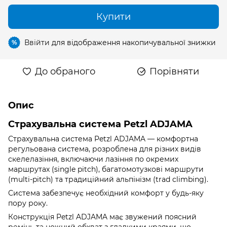
Купити
Ввійти
для відображення накопичувальної знижки
%
До обраного
Порівняти
Опис
Страхувальна система Petzl ADJAMA
Страхувальна система Petzl ADJAMA — комфортна
регульована система, розроблена для різних видів
скелелазіння, включаючи лазіння по окремих
маршрутах (single pitch), багатомотузкові маршрути
(multi-pitch) та традиційний альпінізм (trad climbing).
Система забезпечує необхідний комфорт у будь-яку
пору року.
Конструкція Petzl ADJAMA має звужений поясний
ремінь та ножний обхват з гладкими краями, що