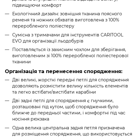
підвищуючи комфорт
Екологічний дизайн: зовнішня тканина поясного
ременя та ножних обхватів виготовлена з 100%
переробленого поліестеру
Сумісна з тримачами для інструментів CARITOOL
EVO для організації льодобурів
Поставляється із захисним чохлом для зберігання,
виготовленим зі 100% переробленої поліестерової
тканини
Організація та перенесення спорядження:
Дві великі, жорсткі передні петлі для спорядження
дозволяють розмістити велику кількість елементів
та легко встібати/вистібати карабіни
Дві задні петлі для спорядження є гнучкими,
розташовані під кутом, щоб спорядження було
ближче до передньої частини, і комфортні під час
носіння рюкзака
Одна велика центральна задня петля призначена
для розміщення спорядження, що використовується