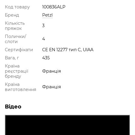
Код товару
100836ALP
Бренд
Petzl
Кількість
3
пряжок
Полички/
4
слоти
Сертифікати
CE EN 12277 тип C, UIAA
Вага, г
435
Країна
реєстрації
Франція
бренду
Країна
Франція
виготовлення
Відео