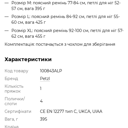
Розмір M: поясний ремінь 77-84 см, петлі для ніг 52-
57 см, вага 395 г
Розмір L: поясний ремінь 84-92 см, петлі для ніг 55-
60 см, вага 425 г
Розмір XL: поясний ремінь 92-100 см, петлі для ніг 57-
62 см, вага 455 г
Комплектація: постачається з чохлом для зберігання
Характеристики
Код товару
100843ALP
Бренд
Petzl
Кількість
1
пряжок
Полички/
4
слоти
Сертифікати
CE EN 12277 тип C, UKCA, UIAA
Вага, г
395
Країна