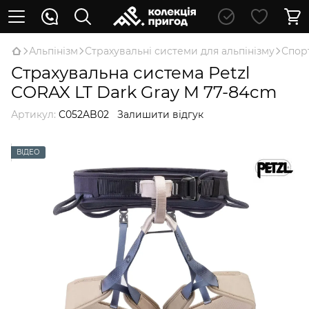
Альпінізм
Страхувальні системи для альпінізму
Спор
Страхувальна система Petzl
CORAX LT Dark Gray M 77-84cm
Артикул:
C052AB02
Залишити відгук
ВІДЕО