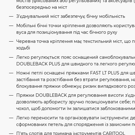
мостів (фіксованих або регульованих) та аксесуарів 
безпосередньо на міст
З'єднувальний міст забезпечує бічну мобільність
Мобільні бічні точки кріплення дозволяють користува
вуса для позиціонування під час бічного руху
Черевна точка кріплення має текстильний міст, що
ходьбі
Легко регулюється: пояс оснащений самоблокувал
DOUBLEBACK PLUS для швидкого та легкого регул
Ножні петлі оснащені пряжками FAST LT PLUS для ш
застібання та розстібання без втрати регулювання, н
блокування пряжки обмежує ризик випадкового роз
Пряжки DOUBLEBACK для регулювання висоти з'єдн
дозволяють арбористу зручно позиціонувати себе;
чохол, щоб допомогти їм залишатися заблокованим
Легко переносити та організовувати інструменти: д
сформованих петель для спорядження із захисним 
П'ять слотів для тримача інструментів CARITOOL