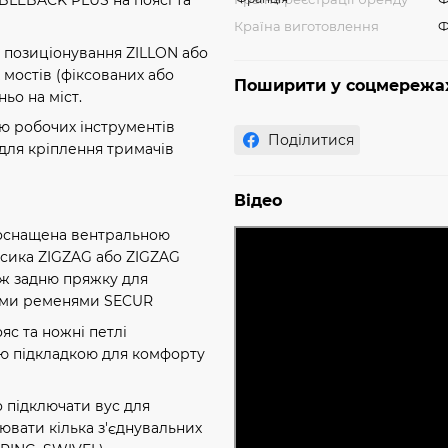
LEBACK PLUS на поясі та
Країна виготовлення
Ф
 позиціонування ZILLON або
 мостів (фіксованих або
Поширити у соцмережа
ьо на міст.
ію робочих інструментів
Поділитися
для кріплення тримачів
Відео
 оснащена вентральною
усика ZIGZAG або ZIGZAG
ож задню пряжку для
вими ременями SECUR
с та ножні петлі
ою підкладкою для комфорту
о підключати вус для
ювати кілька з'єднувальних