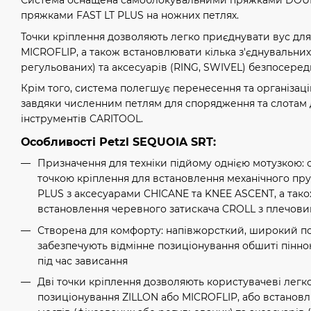
Система оснащена самоблокувальними пряжками DOUB
пряжками FAST LT PLUS на ножних петлях.
Точки кріплення дозволяють легко приєднувати вус для
MICROFLIP, а також встановлювати кілька з'єднувальних
регульованих) та аксесуарів (RING, SWIVEL) безпосередн
Крім того, система полегшує перенесення та організац
завдяки численним петлям для спорядження та слотам 
інструментів CARITOOL.
Особливості Petzl SEQUOIA SRT:
Призначення для техніки підйому однією мотузкою:
точкою кріплення для встановлення механічного пр
PLUS з аксесуарами CHICANE та KNEE ASCENT, а так
встановлення черевного затискача CROLL з плечо
Створена для комфорту: напівжорсткий, широкий поя
забезпечують відмінне позиціонування обшиті пінн
під час зависання
Дві точки кріплення дозволяють користувачеві легк
позиціонування ZILLON або MICROFLIP, або встановл