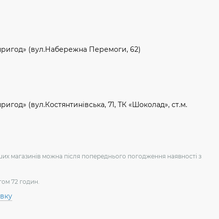
пригод» (вул.Набережна Перемоги, 62)
игод» (вул.Костянтинівська, 71, ТК «Шоколад», ст.м.
аших магазинів можна після попереднього погодження наявності з
гом 72 годин.
авку