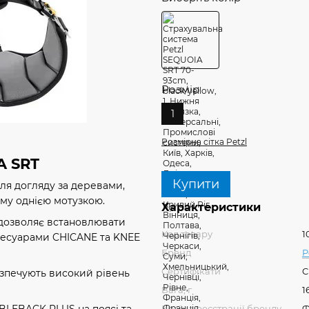
Розмір
1
Розмірна сітка Petzl
A SRT
Купити
ля догляду за деревами,
му однією мотузкою.
Характеристики
 дозволяє встановлювати
Код товару
1
сесуарами CHICANE та KNEE
Бренд
P
Сертифікати
C
езпечують високий рівень
Вага, г
1
Країна реєстрації бренду
Ф