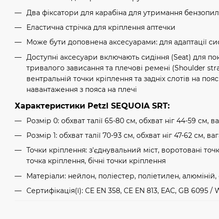
Два фіксатори для карабіна для утримання бензопил
Еластична стрічка для кріплення аптечки
Може бути доповнена аксесуарами: для адаптації си
Доступні аксесуари включають сидіння (Seat) для п
тривалого зависання та плечові ремені (Shoulder str
вентральній точки кріплення та задніх слотів на поя
навантаження з пояса на плечі
Характеристики Petzl SEQUOIA SRT:
Розмір 0: обхват талії 65-80 см, обхват ніг 44-59 см, ва
Розмір 1: обхват талії 70-93 см, обхват ніг 47-62 см, ваг
Точки кріплення: з'єднувальний міст, воротовані точ
точка кріплення, бічні точки кріплення
Матеріали: нейлон, поліестер, поліетилен, алюміній,
Сертифікація(ї): CE EN 358, CE EN 813, EAC, GB 6095 / 