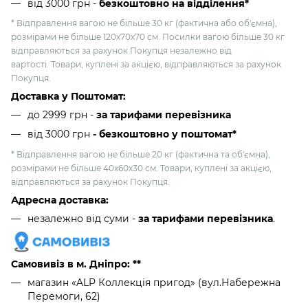
від 3000 грн
-
безкоштовно на відділення*
* Відправлення вагою не більше 30 кг (фактична або об'ємна),
розмірами не більше 120х70х70 см. Посилки вагою більше 30 кг
відправляються за рахунок Покупця незалежно від
вартості. Товари, куплені за акцією, відправляються за рахунок
Покупця.
Доставка у Поштомат:
до 2999 грн -
за тарифами перевізника
від 3000 грн
- безкоштовно у поштомат*
* Відправлення вагою не більше 20 кг (фактична та об'ємна),
розмірами не більше 40х60х30 см. Товари, куплені за акцією,
відправляються за рахунок Покупця.
Адресна доставка:
незалежно від суми -
за тарифами перевізника
.
Самовивіз в м. Дніпро: **
магазин «ALP Коллекція пригод» (вул.Набережна
Перемоги, 62)