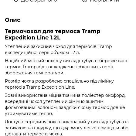
Опис
Термочохол для термоса Tramp
Expedition Line 1.2L
Утеплений захисний чохол для термосів Tramp
експедиційної серії об’ємом 1.2 л.
Надійний міцний чохол у вигляді тубуса збереже ваш
термос Tramp від пошкоджень і збільшить поріг
збереження температури.
Розмір чохла розроблено спеціально під лінійку
термосів Tramp Expedition Line.
Зовні використана міцна тканина поліестер оксфорд,
всередині чохол утеплений хімічно зшитим
фольгованим ізолоном, завдяки якому термос довше
утримуватиме тепло.
Доступ всередину чохла виконаний у вигляді тубуса із
затяжкою на шнурку, що дає змогу легко поміщати або
діставати термос із чохла.