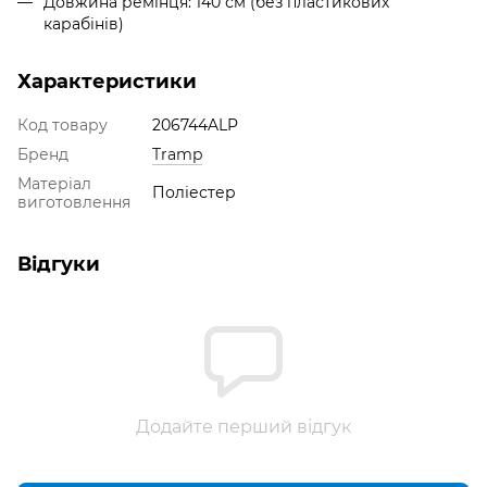
Довжина ремінця: 140 см (без пластикових
карабінів)
Характеристики
Код товару
206744ALP
Бренд
Tramp
Матеріал
Поліестер
виготовлення
Відгуки
Додайте перший відгук