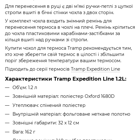
Для перенесення в руці є дві м’які ручки-петлі з цупкої
стропи вшиті в бічні стінки чохла з двох сторін.
У комплект чохла входить знімний ремінь для
перенесення термоса в чохлі на плечі. Ремінь кріпиться
до чохла пластиковими карабінами-застібками за
кільця вшиті над ручками зі стропи.
Купити чохол для термоса Tramp рекомендується тим,
хто хоче зберегти свій термос в цілості і збільшити
поріг збереження температури вашим термосом.
Підходить до серії термосів
Tramp Expedition Line
Характеристики Tramp Expedition Line 1.2L:
Об’єм: 1.2 л
Зовнішній матеріал: поліестер Oxford 1680D
Утеплювач: спінений поліестер
Внутрішній матеріал: фольговане неткане полотно
Зовнішні габарити: 32 x 12 см
Вага: 162 г