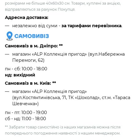
розмірами не більше 40х60х30 см. Товари, куплені за акцією,
відправляються за рахунок Покупця.
Адресна доставка:
незалежно від суми -
за тарифами перевізника
.
Самовивіз в м. Дніпро: **
магазин «ALP Коллекція пригод» (вул.Набережна
Перемоги, 62)
пн - сб: 10:00 - 18:00
нд: вихідний
Самовивіз в м. Київ: **
магазин «ALP Коллекція пригод»
(вул.Костянтинівська, 71, ТК «Шоколад», ст.м. «Тараса
Шевченка»)
пн - пт: 10:00 - 19:00
сб - нд: 11:00 - 18:00
** Забрати товар самостійно із наших магазинів можна після
попереднього погодження наявності з нашим менеджером.