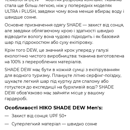
стала ще більш легкою, ніж у попередніх моделях
ULTRA і PLUSH, завдяки чому вона менше вбирає воду і
швидше сохне.
Основне призначення одягу SHADE — захист від сонця,
але завдяки облягаючому крою і здатності швидко
відводити вологу вона чудово підходить і як базовий
шар під гідрокостюм або суху екіпіровку.
Крім того DEW, це значний крок уперед у галузі
екологічно чистого виробництва: тканина виготовлена
на 100% з перероблених матеріалів.
SHADE DEW має бути в кожній сумці з екіпіруванням
для водного туризму. Плануєте літню серфінг-поїздку,
шукаєте легкий шар під куртку для слалому або
готуєтеся до експедиції на бурхливій воді? SHADE
DEW обов'язково має зайняти місце у вашому
гардеробі.
Особливості HIKO SHADE DEW Men's:
Захист від сонця: UPF 50+
Суперлегкий матеріал — швидко сохне