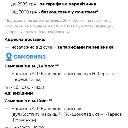
до 2999 грн -
за тарифами перевізника
від 3000 грн
- безкоштовно у поштомат*
* Відправлення вагою не більше 20 кг (фактична та об'ємна),
розмірами не більше 40х60х30 см. Товари, куплені за акцією,
відправляються за рахунок Покупця.
Адресна доставка:
незалежно від суми -
за тарифами перевізника
.
Самовивіз в м. Дніпро: **
магазин «ALP Коллекція пригод» (вул.Набережна
Перемоги, 62)
пн - сб: 10:00 - 18:00
нд: вихідний
Самовивіз в м. Київ: **
магазин «ALP Коллекція пригод»
(вул.Костянтинівська, 71, ТК «Шоколад», ст.м. «Тараса
Шевченка»)