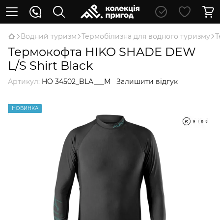
Водний туризм
Термобілизна для водного туризму
Т
Термокофта HIKO SHADE DEW
L/S Shirt Black
Артикул:
HO 34502_BLA___M
Залишити відгук
НОВИНКА