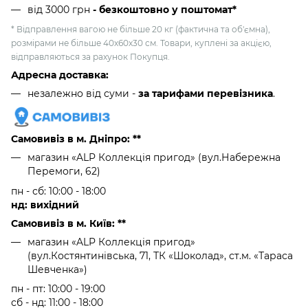
від 3000 грн
- безкоштовно у поштомат*
* Відправлення вагою не більше 20 кг (фактична та об'ємна),
розмірами не більше 40х60х30 см. Товари, куплені за акцією,
відправляються за рахунок Покупця.
Адресна доставка:
незалежно від суми -
за тарифами перевізника
.
Самовивіз в м. Дніпро: **
магазин «ALP Коллекція пригод» (вул.Набережна
Перемоги, 62)
пн - сб: 10:00 - 18:00
нд: вихідний
Самовивіз в м. Київ: **
магазин «ALP Коллекція пригод»
(вул.Костянтинівська, 71, ТК «Шоколад», ст.м. «Тараса
Шевченка»)
пн - пт: 10:00 - 19:00
сб - нд: 11:00 - 18:00