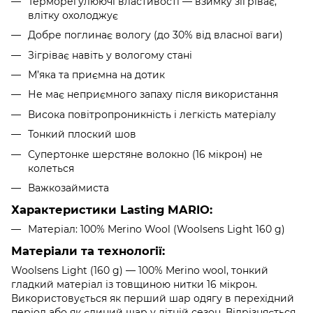
Терморегулюючі властивості — взимку зігріває,
влітку охолоджує
Добре поглинає вологу (до 30% від власної ваги)
Зігріває навіть у вологому стані
М’яка та приємна на дотик
Не має неприємного запаху після використання
Висока повітропроникність і легкість матеріалу
Тонкий плоский шов
Супертонке шерстяне волокно (16 мікрон) не
колеться
Важкозаймиста
Характеристики Lasting MARIO:
Матеріал: 100% Merino Wool (Woolsens Light 160 g)
Матеріали та технології:
Woolsens Light (160 g) — 100% Merino wool, тонкий
гладкий матеріал із товщиною нитки 16 мікрон.
Використовується як перший шар одягу в перехідний
період або як єдиний шар у літній сезон. Відрізняється