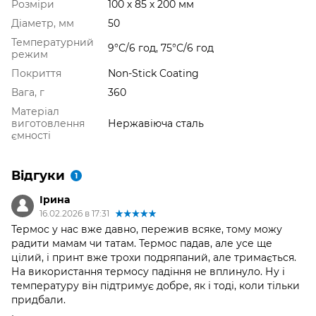
Розміри
100 х 85 х 200 мм
Діаметр, мм
50
Температурний
9°С/6 год, 75°С/6 год
режим
Покриття
Non-Stick Coating
Вага, г
360
Матеріал
виготовлення
Нержавіюча сталь
ємності
Відгуки
1
Ірина
16.02.2026 в 17:31
Термос у нас вже давно, пережив всяке, тому можу
радити мамам чи татам. Термос падав, але усе ще
цілий, і принт вже трохи подряпаний, але тримається.
На використання термосу падіння не вплинуло. Ну і
температуру він підтримує добре, як і тоді, коли тільки
придбали.