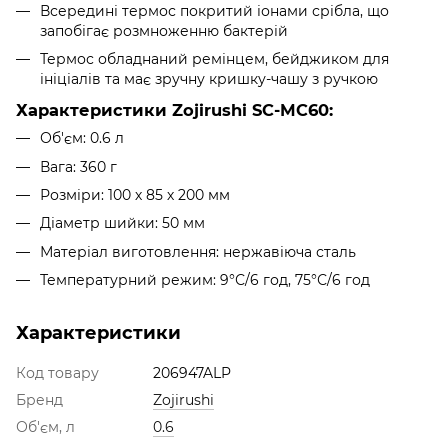
Всередині термос покритий іонами срібла, що
запобігає розмноженню бактерій
Термос обладнаний ремінцем, бейджиком для
ініціалів та має зручну кришку-чашу з ручкою
Характеристики Zojirushi SC-MC60:
Об'єм: 0.6 л
Вага: 360 г
Розміри: 100 х 85 х 200 мм
Діаметр шийки: 50 мм
Матеріал виготовлення: нержавіюча сталь
Температурний режим: 9°С/6 год, 75°С/6 год
Характеристики
Код товару
206947ALP
Бренд
Zojirushi
Об'єм, л
0.6