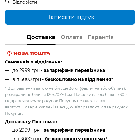
Відповісти
Написати відгук
Доставка
Оплата
Гарантія
Самовивіз з відділення:
до 2999 грн -
за тарифами перевізника
від 3000 грн
-
безкоштовно на відділення*
* Відправлення вагою не більше 30 кг (фактична або об'ємна),
розмірами не більше 120х70х70 см. Посилки вагою більше 30 кг
відправляються за рахунок Покупця незалежно від
вартості. Товари, куплені за акцією, відправляються за рахунок
Покупця.
Доставка у Поштомат:
до 2999 грн -
за тарифами перевізника
від 3000 грн
- безкоштовно у поштомат*