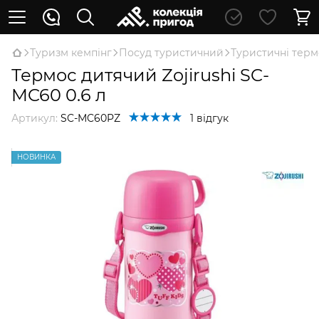
Туризм кемпінг
Посуд туристичний
Туристичні тер
Термос дитячий Zojirushi SC-
MC60 0.6 л
Артикул:
SC-MC60PZ
1 відгук
НОВИНКА