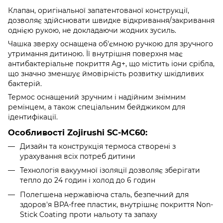
Клапан, оригінальної запатентованої конструкції,
дозволяє здійснювати швидке відкривання/закривання
однією рукою, не докладаючи жодних зусиль.
Чашка зверху оснащена об'ємною ручкою для зручного
утримання дитиною. Її внутрішня поверхня має
антибактеріальне покриття Ag+, що містить іони срібла,
що значно зменшує ймовірність розвитку шкідливих
бактерій.
Термос оснащений зручним і надійним знімним
ремінцем, а також спеціальним бейджиком для
ідентифікації.
Особливості Zojirushi SC-MC60:
Дизайн та конструкція термоса створені з
урахування всіх потреб дитини
Технологія вакуумної ізоляції дозволяє зберігати
тепло до 24 годин і холод до 6 годин
Полегшена нержавіюча сталь, безпечний для
здоров'я BPA-free пластик, внутрішнє покриття Non-
Stick Coating проти нальоту та запаху