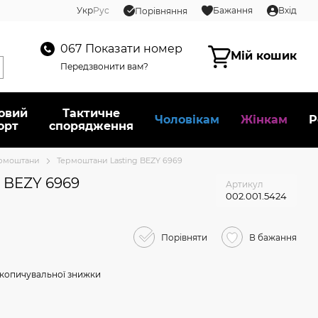
Укр
Рус
Бажання
Вхід
Порівняння
067
Показати номер
Мій кошик
Передзвонити вам?
овий
Тактичне
Чоловікам
Жінкам
Р
орт
спорядження
рмоштани
Термоштани Lasting BEZY 6969
 BEZY 6969
Артикул
002.001.5424
Порівняти
В бажання
копичувальної знижки