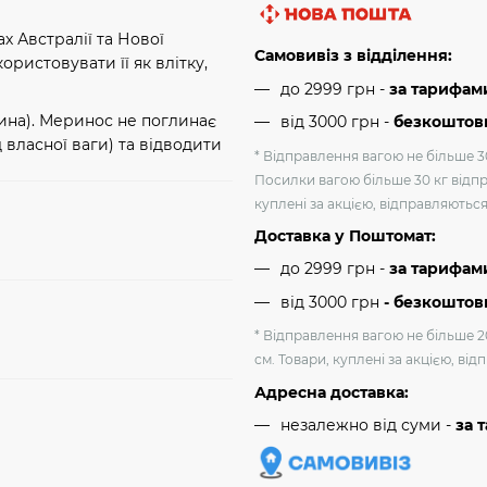
х Австралії та Нової
Самовивіз з відділення:
ористовувати її як влітку,
до 2999 грн -
за тарифам
сина). Меринос не поглинає
від 3000 грн
-
безкоштовн
 власної ваги) та відводити
* Відправлення вагою не більше 30
Посилки вагою більше 30 кг відпр
куплені за акцією, відправляютьс
Доставка у Поштомат:
до 2999 грн -
за тарифам
від 3000 грн
- безкоштов
* Відправлення вагою не більше 2
см. Товари, куплені за акцією, ві
Адресна доставка:
незалежно від суми -
за 