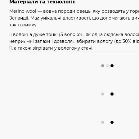
Матеріали та технології:
Merino wool — вовна породи овець, яку розводять у гора
Зеландії. Має унікальні властивості, що допомагають вик
так і взимку.
Її волокна дуже тонкі (5 волокон, як одна людська воло
неприємні запахи і дозволяє вбирати вологу (до 30% від
її, а також зігрівати у вологому стані.