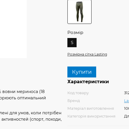
Розмір
S
Розмірна сітка Lasting
Купити
Характеристики
0% вовни мериноса (18
Код товару
31
створюють оптимальний
Бренд
La
Матеріал виготовлення
10
лені для умов, коли потрібен
Категорія використання
Дл
 активностей (спорт, походи,