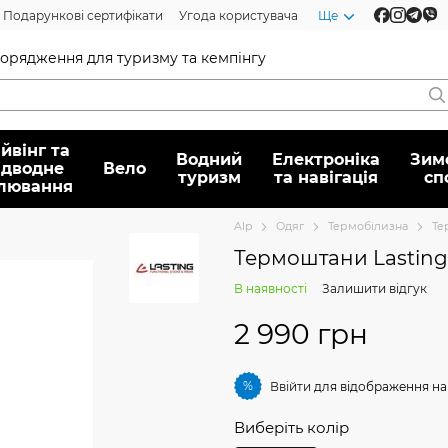
Подарункові сертифікати
Угода користувача
Ще
спорядження для туризму та кемпінгу
йвінг та
Водний
Електроніка
Зим
ідводне
Вело
туризм
та навігація
сп
лювання
Alp
Oдяг
Термобілизна
Те
Термоштани Lasting
В наявності
Залишити відгук
2 990 грн
%
Ввійти
для відображення на
Виберіть колір