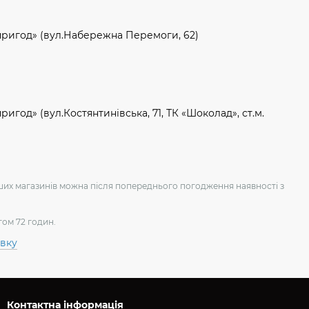
пригод» (вул.Набережна Перемоги, 62)
игод» (вул.Костянтинівська, 71, ТК «Шоколад», ст.м.
аших магазинів можна після попереднього погодження наявності з
гом 72 годин.
авку
Контактна інформація