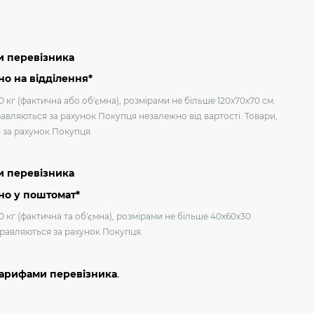
и перевізника
о на відділення*
 кг (фактична або об'ємна), розмірами не більше 120х70х70 см.
авляються за рахунок Покупця незалежно від вартості. Товари,
я за рахунок Покупця.
и перевізника
но у поштомат*
0 кг (фактична та об'ємна), розмірами не більше 40х60х30
дправляються за рахунок Покупця.
тарифами перевізника
.