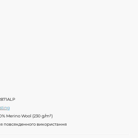
2871ALP
sting
0% Merino Wool (230 g/m²)
я повсякденного використання