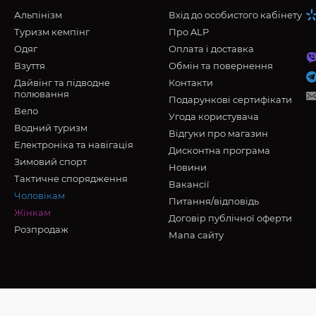
Альпінізм
Вхід до особистого кабінету
Туризм кемпінг
Про ALP
Oдяг
Оплата і доставка
Взуття
Обмін та повернення
Дайвінг та підводне
Контакти
полювання
Подарункові сертифікати
Вело
Угода користувача
Водний туризм
Відгуки про магазин
Електроніка та навігація
Дисконтна програма
Зимовий спорт
Новини
Тактичне спорядження
Вакансії
Чоловікам
Питання/відповідь
Жінкам
Договір публічної оферти
Розпродаж
Мапа сайту