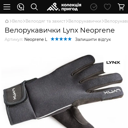
Вело
Велоодяг та захист
Велорукавички
Велорукави
Велорукавички Lynx Neoprene
Артикул:
Neoprene L
Залишити відгук