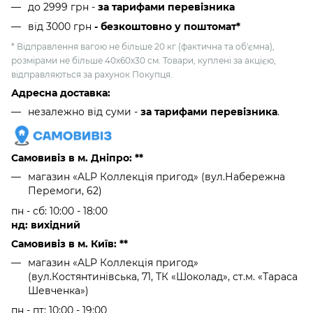
до 2999 грн -
за тарифами перевізника
від 3000 грн
- безкоштовно у поштомат*
* Відправлення вагою не більше 20 кг (фактична та об'ємна),
розмірами не більше 40х60х30 см. Товари, куплені за акцією,
відправляються за рахунок Покупця.
Адресна доставка:
незалежно від суми -
за тарифами перевізника
.
Самовивіз в м. Дніпро: **
магазин «ALP Коллекція пригод» (вул.Набережна
Перемоги, 62)
пн - сб: 10:00 - 18:00
нд: вихідний
Самовивіз в м. Київ: **
магазин «ALP Коллекція пригод»
(вул.Костянтинівська, 71, ТК «Шоколад», ст.м. «Тараса
Шевченка»)
пн - пт: 10:00 - 19:00