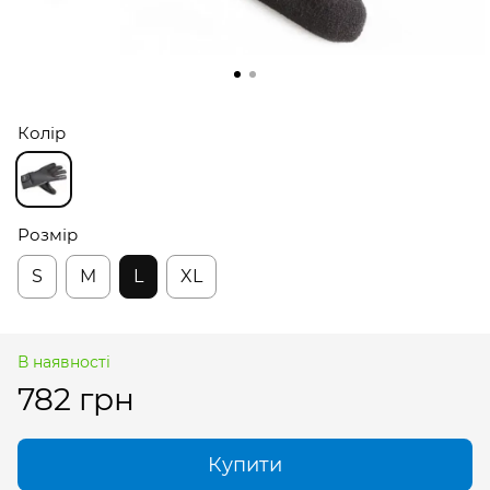
Колір
Розмір
S
M
L
XL
В наявності
782 грн
Купити