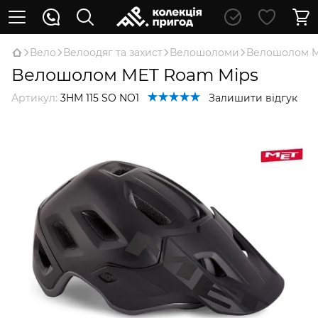
Вело
Велоодяг та захист
Велошоломи
Велошолом M
Велошолом MET Roam Mips
Артикул:
3HM 115 SO NO1
Залишити відгук