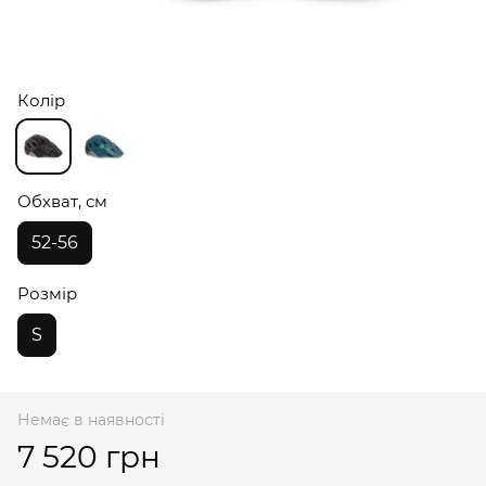
Колір
Обхват, см
52-56
Розмір
S
Немає в наявності
7 520 грн