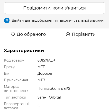
Повідомити, коли з'явиться
Ввійти
для відображення накопичувальної знижки
%
До обраного
Порівняти
Характеристики
Код товару
601571ALP
Бренд
MET
Вік
Дорослі
Призначення
MTB
Матеріал
Полікарбонат/EPS
виготовлення
Тип застібки
Safe-T Orbital
Гіпоалергенні
Є
вставки