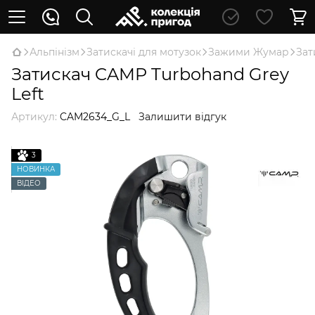
Альпінізм
Затискачі для мотузок
Зажими Жумар
Зат
Затискач CAMP Turbohand Grey
Left
Артикул:
CAM2634_G_L
Залишити відгук
3
НОВИНКА
ВІДЕО