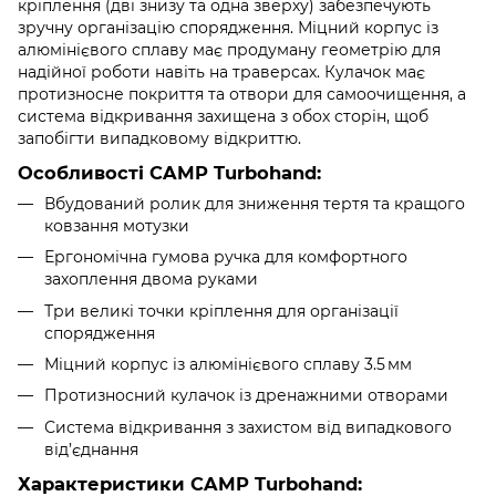
кріплення (дві знизу та одна зверху) забезпечують
зручну організацію спорядження. Міцний корпус із
алюмінієвого сплаву має продуману геометрію для
надійної роботи навіть на траверсах. Кулачок має
протизносне покриття та отвори для самоочищення, а
система відкривання захищена з обох сторін, щоб
запобігти випадковому відкриттю.
Особливості CAMP Turbohand:
Вбудований ролик для зниження тертя та кращого
ковзання мотузки
Ергономічна гумова ручка для комфортного
захоплення двома руками
Три великі точки кріплення для організації
спорядження
Міцний корпус із алюмінієвого сплаву 3.5 мм
Протизносний кулачок із дренажними отворами
Система відкривання з захистом від випадкового
від’єднання
Характеристики CAMP Turbohand: