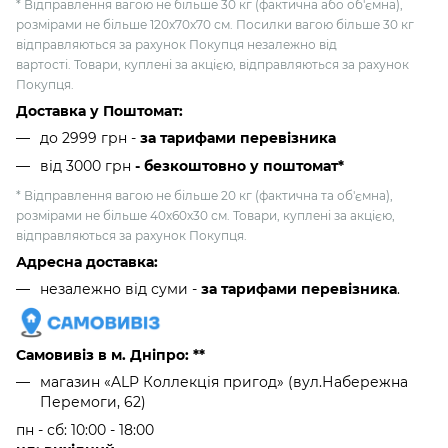
* Відправлення вагою не більше 30 кг (фактична або об'ємна),
розмірами не більше 120х70х70 см. Посилки вагою більше 30 кг
відправляються за рахунок Покупця незалежно від
вартості. Товари, куплені за акцією, відправляються за рахунок
Покупця.
Доставка у Поштомат:
до 2999 грн -
за тарифами перевізника
від 3000 грн
- безкоштовно у поштомат*
* Відправлення вагою не більше 20 кг (фактична та об'ємна),
розмірами не більше 40х60х30 см. Товари, куплені за акцією,
відправляються за рахунок Покупця.
Адресна доставка:
незалежно від суми -
за тарифами перевізника
.
Самовивіз в м. Дніпро: **
магазин «ALP Коллекція пригод» (вул.Набережна
Перемоги, 62)
пн - сб: 10:00 - 18:00