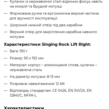
Кулачок із нержавіючої сталі відмінно фіксує навіть
на мокрій та брудній мотузці
Формована ручка та ергономічна верхня частина
для зручності експлуатації
Широкий нижній отвір під два карабіни
Верхній отвір для закріплення карабіна навколо
мотузки
Характеристики Singing Rock Lift Right:
Вага: 190 г
Розмір: 90 x 192 мм
Матеріал: корпус – алюмінієвий сплав, кулачок –
нержавіюча сталь
На діаметр мотузки: 8-13 мм
Розривне навантаження: 12 kN
Відповідає стандартам: CE 0426, EN 341/2A, EN
12841/C, NFPA-L
Характеристики