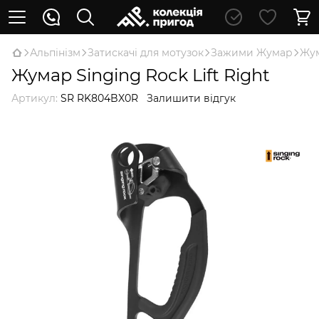
Альпінізм
Затискачі для мотузок
Зажими Жумар
Жум
Жумар Singing Rock Lift Right
Артикул:
SR RK804BX0R
Залишити відгук