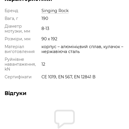
Бренд
Singing Rock
Вага, г
190
Діаметр
8-13
мотузки, мм
Розміри, мм
90 x 192
Матеріал
корпус – алюмінієвий сплав, кулачок –
виготовлення
нержавіюча сталь
Руйнівне
навантаження,
12
kN
Сертифікати
CE 1019, EN 567, EN 12841 B
Відгуки