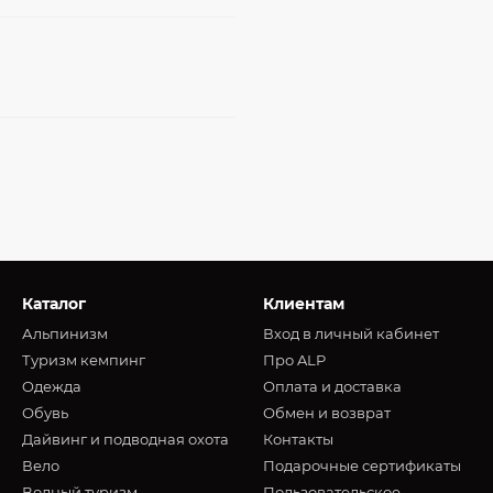
Каталог
Клиентам
Альпинизм
Вход в личный кабинет
Туризм кемпинг
Про ALP
Oдежда
Оплата и доставка
Обувь
Обмен и возврат
Дайвинг и подводная охота
Контакты
Вело
Подарочные сертификаты
Водный туризм
Пользовательское