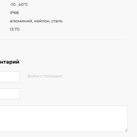
-10...40°C
IP68
алюминий, нейлон, сталь
13.70
ентарий
Войти с помощью