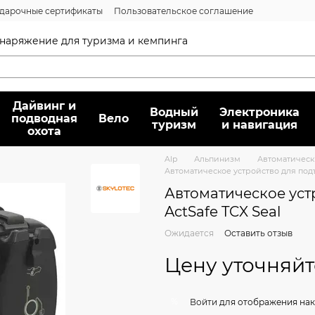
дарочные сертификаты
Пользовательское соглашение
нсии
Вопрос/ответ
Договор публичной оферты
 снаряжение для туризма и кемпинга
Дайвинг и
Водный
Электроника
подводная
Вело
туризм
и навигация
охота
Alp
Альпинизм
Автоматическ
Автоматическое устройство для подъё
Автоматическое уст
ActSafe TCX Seal
Ожидается
Оставить отзыв
Цену уточняйт
%
Войти
для отображения нак