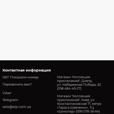
Контактная информация
067
Показати номер
Магазин "Коллекция
приключений", Днепр,
Перезвонить вам?
ул. Набережная Победы, 62
(096 484-49-27)
Viber
Магазин "Коллекция
Telegram
приключений", Киев, ул.
Константиновская 71, метро
sale@alp.com.ua
«Тараса Шевченко», ТЦ
«Шоколад» (099 078-56-64)