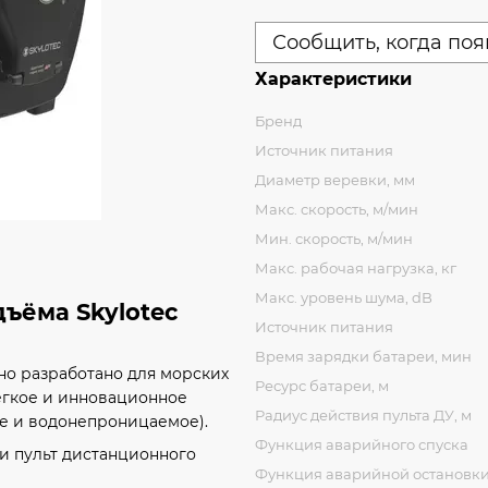
Сообщить, когда поя
Характеристики
Бренд
Источник питания
Диаметр веревки, мм
Макс. скорость, м/мин
Мин. скорость, м/мин
Макс. рабочая нагрузка, кг
Макс. уровень шума, dB
ъёма Skylotec
Источник питания
Время зарядки батареи, мин
но разработано для морских
Ресурс батареи, м
лёгкое и инновационное
Радиус действия пульта ДУ, м
е и водонепроницаемое).
Функция аварийного спуска
и пульт дистанционного
Функция аварийной остановк