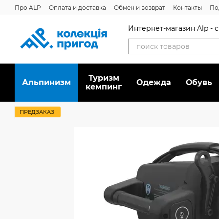
Перейти к основному контенту
Про ALP
Оплата и доставка
Обмен и возврат
Контакты
По
Отзывы о магазине
Дисконтная программа
Новости
Вака
Интернет-магазин Alp -
Туризм
Альпинизм
Oдежда
Обувь
кемпинг
ПРЕДЗАКАЗ