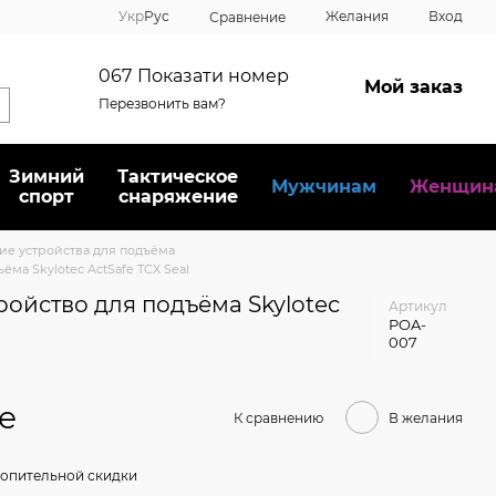
Укр
Рус
Желания
Вход
Сравнение
067
Показати номер
Мой заказ
Перезвонить вам?
Зимний
Тактическое
Мужчинам
Женщин
спорт
снаряжение
ие устройства для подъёма
ма Skylotec ActSafe TCX Seal
ройство для подъёма Skylotec
Артикул
POA-
007
е
К сравнению
В желания
опительной скидки