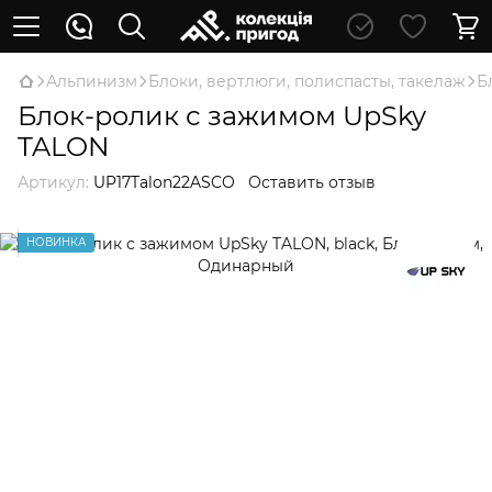
Альпинизм
Блоки, вертлюги, полиспасты, такелаж
Б
Блок-ролик с зажимом UpSky
TALON
Артикул:
UP17Talon22ASCO
Оставить отзыв
НОВИНКА