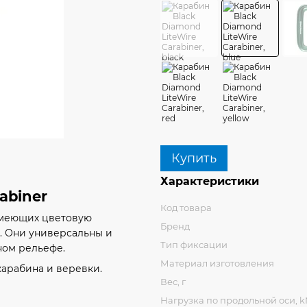
Купить
Характеристики
abiner
Код товара
 имеющих цветовую
Бренд
. Они универсальны и
Тип фиксации
ном рельефе.
Материал изготовления
арабина и веревки.
Вес, г
Нагрузка по продольной оси, 