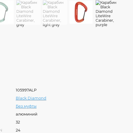
105997ALP
Black Diamond
Без муфты
алюминий
32
kN
24