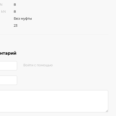
kN
8
, kN
8
Без муфты
23
ентарий
Войти с помощью