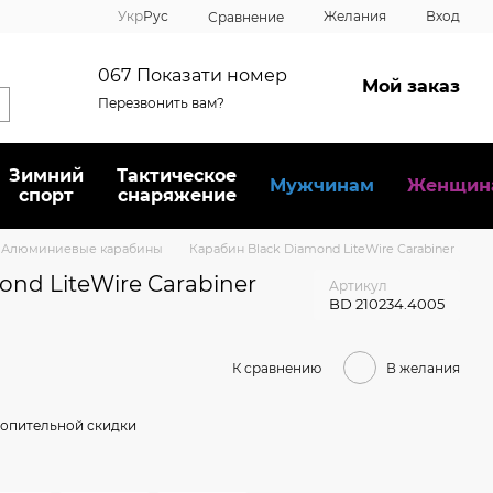
Укр
Рус
Желания
Вход
Сравнение
067
Показати номер
Мой заказ
Перезвонить вам?
Зимний
Тактическое
Мужчинам
Женщин
спорт
снаряжение
Алюминиевые карабины
Карабин Black Diamond LiteWire Carabiner
nd LiteWire Carabiner
Артикул
BD 210234.4005
К сравнению
В желания
опительной скидки