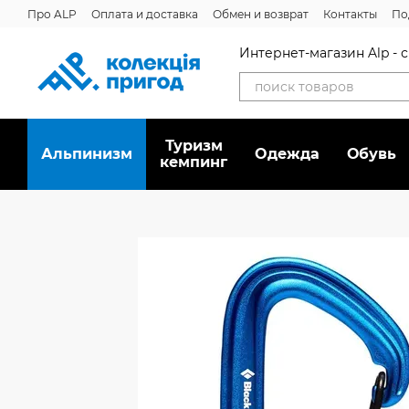
Перейти к основному контенту
Про ALP
Оплата и доставка
Обмен и возврат
Контакты
По
Отзывы о магазине
Дисконтная программа
Новости
Вака
Интернет-магазин Alp -
Туризм
Альпинизм
Oдежда
Обувь
кемпинг