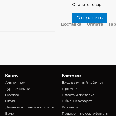
Оцените товар
Отправить
Доставка
Оплата
Га
Каталог
Клиентам
Альпинизм
Вход в личный кабинет
Туризм кемпинг
Про ALP
Oдежда
Оплата и доставка
Обувь
Обмен и возврат
Дайвинг и подводная охота
Контакты
Вело
Подарочные сертификаты