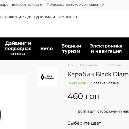
дарочные сертификаты
Пользовательское соглашение
нсии
Вопрос/ответ
Договор публичной оферты
 снаряжение для туризма и кемпинга
Дайвинг и
Водный
Электроника
подводная
Вело
туризм
и навигация
охота
Alp
Альпинизм
Карабины
Карабин Black Diamo
В наличии
Оставить отзыв
460 грн
%
Войти
для отображения нак
Выберите цвет