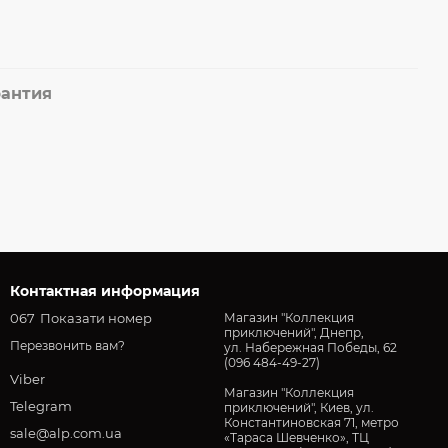
рантия
Контактная информация
067
Показати номер
Магазин "Коллекция
приключений", Днепр,
Перезвонить вам?
ул. Набережная Победы, 62
(096 484-49-27)
Viber
Магазин "Коллекция
Telegram
приключений", Киев, ул.
Константиновская 71, метро
sale@alp.com.ua
«Тараса Шевченко», ТЦ