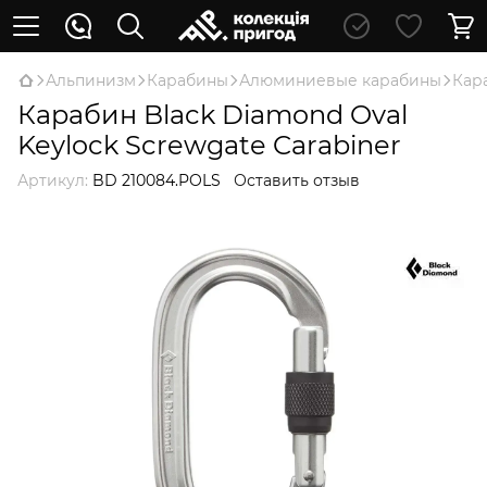
Альпинизм
Карабины
Алюминиевые карабины
Кара
Карабин Black Diamond Oval
Keylock Screwgate Carabiner
Артикул:
BD 210084.POLS
Оставить отзыв