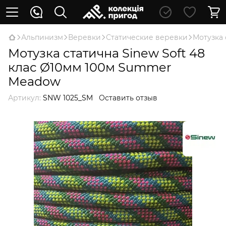
Альпинизм
Веревки
Статические веревки
Мотузка 
Мотузка статична Sinew Soft 48
клас Ø10мм 100м Summer
Meadow
Артикул:
SNW 1025_SM
Оставить отзыв