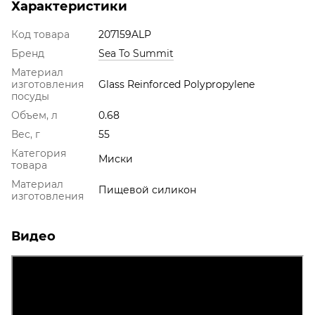
Характеристики
Код товара
207159ALP
Бренд
Sea To Summit
Материал
изготовления
Glass Reinforced Polypropylene
посуды
Объем, л
0.68
Вес, г
55
Категория
Миски
товара
Материал
Пищевой силикон
изготовления
Видео