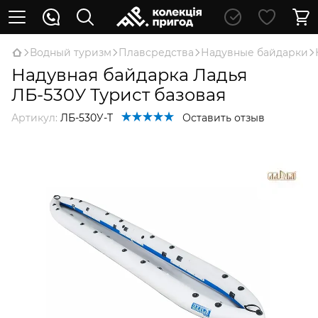
Водный туризм
Плавсредства
Надувные байдарки
Надувная байдарка Ладья
ЛБ-530У Турист базовая
Артикул:
ЛБ-530У-T
Оставить отзыв