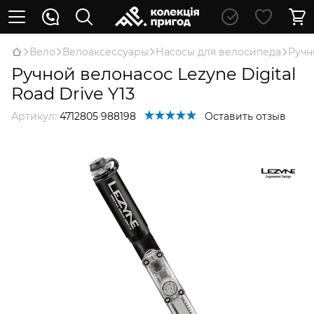
Вело
Велоаксессуары
Насосы для велосипеда
Ручн
Ручной велонасос Lezyne Digital
Road Drive Y13
Артикул:
4712805 988198
Оставить отзыв