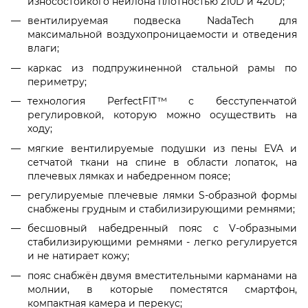
износостойкого нейлона плотностью 210D и 420D;
вентилируемая подвеска NadaTech для
максимальной воздухопроницаемости и отведения
влаги;
каркас из подпружиненной стальной рамы по
периметру;
технология PerfectFIT™ с бесступенчатой
регулировкой, которую можно осуществить на
ходу;
мягкие вентилируемые подушки из пены EVA и
сетчатой ткани на спине в области лопаток, на
плечевых лямках и набедренном поясе;
регулируемые плечевые лямки S-образной формы
снабжены грудным и стабилизирующими ремнями;
бесшовный набедренный пояс с V-образными
стабилизирующими ремнями - легко регулируется
и не натирает кожу;
пояс снабжён двумя вместительными карманами на
молнии, в которые поместятся смартфон,
компактная камера и перекус;