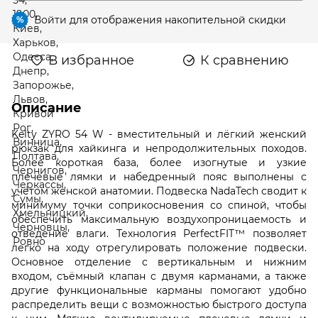
Войти
для отображения накопительной скидки
%
В избранное
К сравнению
Описание
Kelty ZYRO 54 W - вместительный и лёгкий женский
рюкзак для хайкинга и непродолжительных походов.
Более короткая база, более изогнутые и узкие
плечевые лямки и набедренный пояс выполнены с
учётом женской анатомии. Подвеска NadaTech сводит к
минимуму точки соприкосновения со спиной, чтобы
обеспечить максимальную воздухопроницаемость и
отведение влаги. Технология PerfectFIT™ позволяет
легко на ходу отрегулировать положение подвески.
Основное отделение с вертикальным и нижним
входом, съёмный клапан с двумя карманами, а также
другие функциональные карманы помогают удобно
распределить вещи с возможностью быстрого доступа