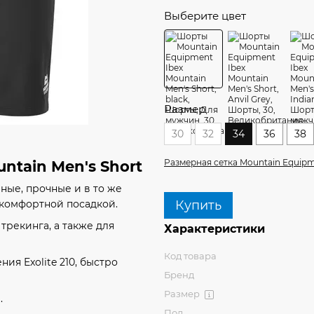
Выберите цвет
Размер
30
32
34
36
38
Размерная сетка Mountain Equip
ntain Men's Short
чные, прочные и в то же
Купить
 комфортной посадкой.
трекинга, а также для
Характеристики
Код товара
ия Exolite 210, быстро
Бренд
Размер
.
Пол