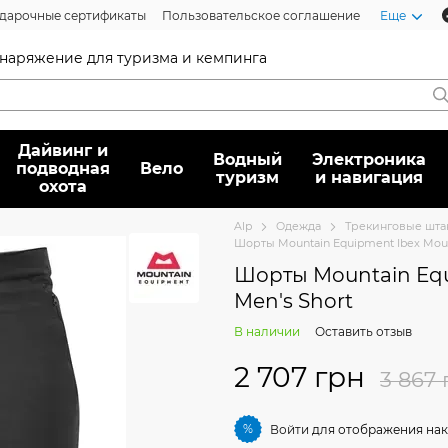
дарочные сертификаты
Пользовательское соглашение
Еще
 снаряжение для туризма и кемпинга
Дайвинг и
Водный
Электроника
подводная
Вело
туризм
и навигация
охота
Alp
Oдежда
Трекинговые шта
Шорты Mountain Equipment Ibex Moun
Шорты Mountain Equ
Men's Short
В наличии
Оставить отзыв
2 707 грн
3 867 
%
Войти
для отображения нак