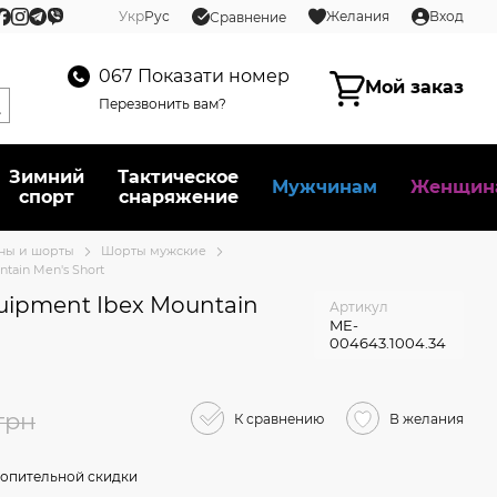
Укр
Рус
Желания
Вход
Сравнение
067
Показати номер
Мой заказ
Перезвонить вам?
Зимний
Тактическое
Мужчинам
Женщин
спорт
снаряжение
ны и шорты
Шорты мужские
tain Men's Short
ipment Ibex Mountain
Артикул
ME-
004643.1004.34
грн
К сравнению
В желания
опительной скидки