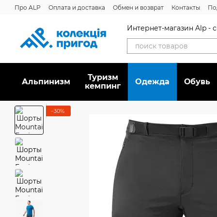
Перейти к основному контенту
Про ALP
Оплата и доставка
Обмен и возврат
Контакты
По
Интернет-магазин Alp -
Туризм
Альпинизм
Oдежда
Обувь
кемпинг
−30%