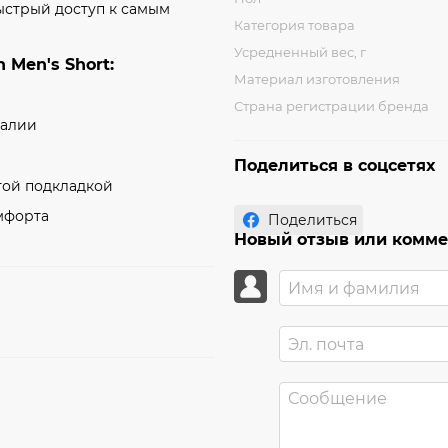
ыстрый доступ к самым
Категория товара
Усредненный вес, г
 Men's Short:
Материал изготовления
Страна регистрации бренда
талии
Поделиться в соцсетях
той подкладкой
мфорта
Поделиться
Новый отзыв или комм