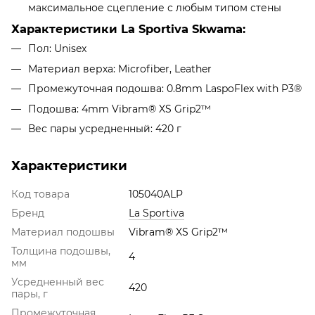
максимальное сцепление с любым типом стены
Характеристики Lа Sportiva Skwama:
Пол: Unisex
Материал верха: Microfiber, Leather
Промежуточная подошва: 0.8mm LaspoFlex with P3®
Подошва: 4mm Vibram® XS Grip2™
Вес пары усредненный: 420 г
Характеристики
Код товара
105040ALP
Бренд
La Sportiva
Материал подошвы
Vibram® XS Grip2™
Толщина подошвы,
4
мм
Усредненный вес
420
пары, г
Промежуточная