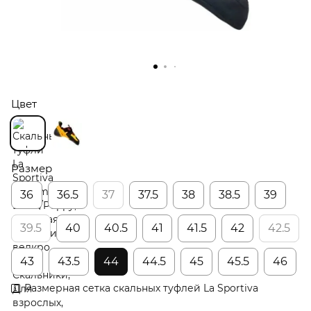
Цвет
Размер
36
36.5
37
37.5
38
38.5
39
39.5
40
40.5
41
41.5
42
42.5
43
43.5
44
44.5
45
45.5
46
Размерная сетка скальных туфлей La Sportiva