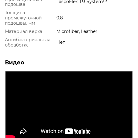
LaspoFlex, P3 System™
подошва
Толщина
промежуточной
0.8
подошвы, мм
Материал верха
Microfiber, Leather
Антибактериальная
Нет
обработка
Видео