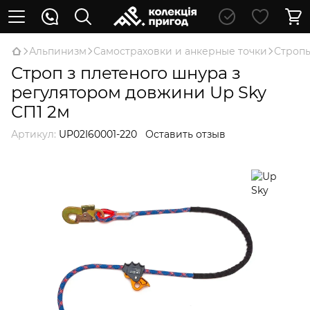
Альпинизм
Самостраховки и анкерные точки
Строп
Строп з плетеного шнура з
регулятором довжини Up Sky
СП1 2м
Артикул:
UP02I60001-220
Оставить отзыв