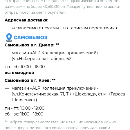
* Отправления весом не более 20 кг (фактический и объемный),
размерами не более 40х60х30 см. Товары, купленные по акции,
отправляются за счет Покупателя.
Адресная доставка:
независимо от cуммы - по тарифам перевозчика
Самовывоз в г. Днепр: **
магазин «ALP Коллекция приключений»
(ул.Набережная Победы, 62)
пн - сб: 10:00 - 18:00
вс: выходной
Самовывоз в г. Киев: **
магазин «ALP Коллекция приключений»
(ул.Константиновская, 71, ТК «Шоколад», ст.м. «Тараса
Шевченко»)
пн - пт: 10:00 - 19:00
сб - вс: 11:00 - 18:00
** Забрать товар самостоятельно из наших магазинов можно
после предварительного согласования наличия с нашим