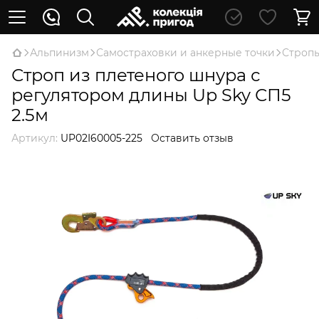
Альпинизм
Самостраховки и анкерные точки
Строп
Строп из плетеного шнура с
регулятором длины Up Sky СП5
2.5м
Артикул:
UP02I60005-225
Оставить отзыв