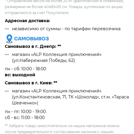
* Отправления весом не более 20 кг (фактический и объемный),
размерами не более 40х60х30 см. Товары, купленные по акции,
отправляются за счет Покупателя.
Адресная доставка:
независимо от cуммы - по тарифам перевозчика
Самовывоз в г. Днепр: **
магазин «ALP Коллекция приключений»
(ул.Набережная Победы, 62)
пн - сб: 10:00 - 18:00
вс: выходной
Самовывоз в г. Киев: **
магазин «ALP Коллекция приключений»
(ул.Константиновская, 71, ТК «Шоколад», ст.м. «Тараса
Шевченко»)
пн - пт: 10:00 - 19:00
сб - вс: 11:00 - 18:00
** Забрать товар самостоятельно из наших магазинов можно
после предварительного согласования наличия с нашим