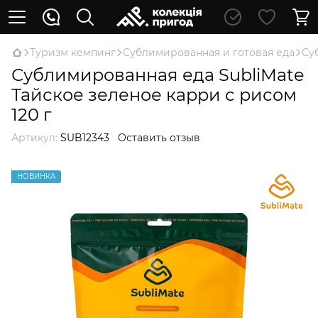
Туризм кемпинг
Сублимированная и готовая еда
Су
Сублимированная еда SubliMate
Тайское зеленое карри с рисом
120 г
Артикул:
SUB12343
Оставить отзыв
НОВИНКА