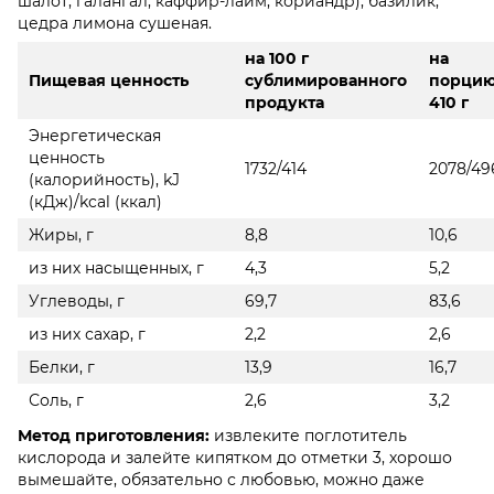
шалот, галангал, каффир-лайм, кориандр), базилик,
цедра лимона сушеная.
на 100 г
на
Пищевая ценность
сублимированного
порци
продукта
410 г
Энергетическая
ценность
1732/414
2078/49
(калорийность), kJ
(кДж)/kcal (ккал)
Жиры, г
8,8
10,6
из них насыщенных, г
4,3
5,2
Углеводы, г
69,7
83,6
из них сахар, г
2,2
2,6
Белки, г
13,9
16,7
Соль, г
2,6
3,2
Метод приготовления:
извлеките поглотитель
кислорода и залейте кипятком до отметки 3, хорошо
вымешайте, обязательно с любовью, можно даже