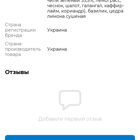
чили зеленый 33,5%, лемограсс,
чеснок, шалот, галангал, каффир-
лайм, кориандр), базилик, цедра
лимона сушеная
Страна
регистрации
Украина
бренда
Страна-
производитель
Украина
товара
Отзывы
Добавьте первый отзыв