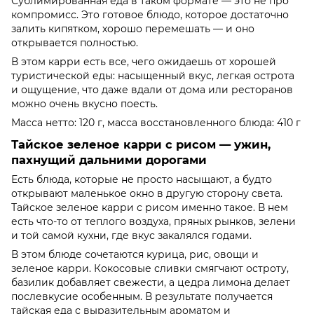
Сублимированная еда в таком формате — это не про
компромисс. Это готовое блюдо, которое достаточно
залить кипятком, хорошо перемешать — и оно
открывается полностью.
В этом карри есть все, чего ожидаешь от хорошей
туристической еды: насыщенный вкус, легкая острота
и ощущение, что даже вдали от дома или ресторанов
можно очень вкусно поесть.
Масса нетто: 120 г, масса восстановленного блюда: 410 г
Тайское зеленое карри с рисом — ужин,
пахнущий дальними дорогами
Есть блюда, которые не просто насыщают, а будто
открывают маленькое окно в другую сторону света.
Тайское зеленое карри с рисом именно такое. В нем
есть что-то от теплого воздуха, пряных рынков, зелени
и той самой кухни, где вкус закалялся годами.
В этом блюде сочетаются курица, рис, овощи и
зеленое карри. Кокосовые сливки смягчают остроту,
базилик добавляет свежести, а цедра лимона делает
послевкусие особенным. В результате получается
тайская еда с выразительным ароматом и