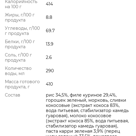
Калорийность
414
на 100 г
Жиры, г/100 г
8.8
продукта
Углеводы, г/100
69.7
г продукта
Белки, г/100 г
13.9
продукта
Соль, г/100 г
2.6
продукта
Количество
290
воды, мл
Масса готового
410
продукта, г
Состав
рис 34,5%, филе куриное 29,4%,
горошек зеленый, морковь, сливки
кокосовые (экстракт кокоса 83%,
вода питьевая, стабилизатор камедь
гуаровая), молоко кокосовое
(экстракт кокоса 85%, вода питьевая,
стабилизатор камедь гуаровая),
паста карри зеленая 3,9% (перец