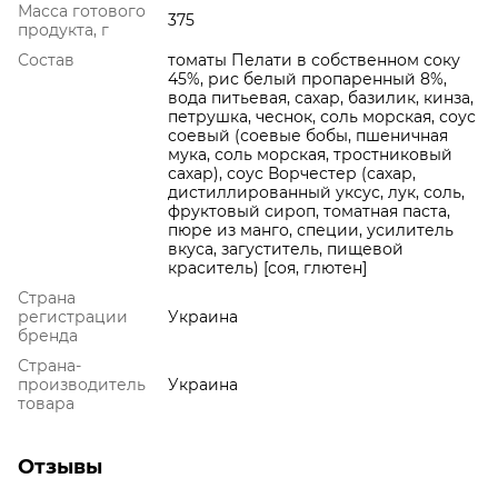
Масса готового
375
продукта, г
Состав
томаты Пелати в собственном соку
45%, рис белый пропаренный 8%,
вода питьевая, сахар, базилик, кинза,
петрушка, чеснок, соль морская, соус
соевый (соевые бобы, пшеничная
мука, соль морская, тростниковый
сахар), соус Ворчестер (сахар,
дистиллированный уксус, лук, соль,
фруктовый сироп, томатная паста,
пюре из манго, специи, усилитель
вкуса, загуститель, пищевой
краситель) [соя, глютен]
Страна
регистрации
Украина
бренда
Страна-
производитель
Украина
товара
Отзывы