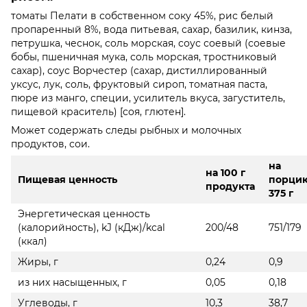
томаты Пелати в собственном соку 45%, рис белый
пропаренный 8%, вода питьевая, сахар, базилик, кинза,
петрушка, чеснок, соль морская, соус соевый (соевые
бобы, пшеничная мука, соль морская, тростниковый
сахар), соус Ворчестер (сахар, дистиллированный
уксус, лук, соль, фруктовый сироп, томатная паста,
пюре из манго, специи, усилитель вкуса, загуститель,
пищевой краситель) [соя, глютен].
Может содержать следы рыбных и молочных
продуктов, сои.
на
на 100 г
Пищевая ценность
порци
продукта
375 г
Энергетическая ценность
(калорийность), kJ (кДж)/kcal
200/48
751/179
(ккал)
Жиры, г
0,24
0,9
из них насыщенных, г
0,05
0,18
Углеводы, г
10,3
38,7