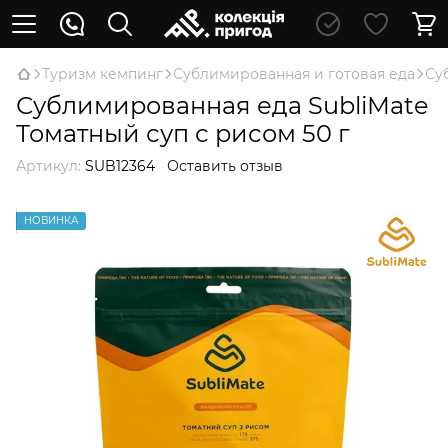
Туризм кемпинг
Сублимированная и готовая еда
Су
Сублимированная еда SubliMate
Томатный суп с рисом 50 г
Артикул:
SUB12364
Оставить отзыв
НОВИНКА