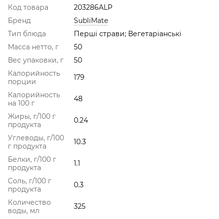
Код товара
203286ALP
Бренд
SubliMate
Тип блюда
Перші страви; Вегетаріанські
Масса нетто, г
50
Вес упаковки, г
50
Калорийность
179
порции
Калорийность
48
на 100 г
Жиры, г/100 г
0.24
продукта
Углеводы, г/100
10.3
г продукта
Белки, г/100 г
1.1
продукта
Соль, г/100 г
0.3
продукта
Количество
325
воды, мл