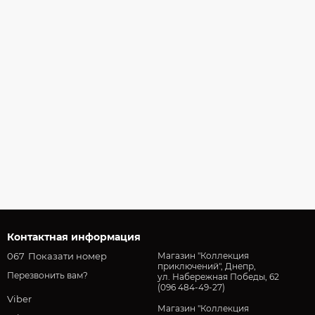
Контактная информация
067
Показати номер
Магазин "Коллекция
приключений", Днепр,
Перезвонить вам?
ул. Набережная Победы, 62
(096 484-49-27)
Viber
Магазин "Коллекция