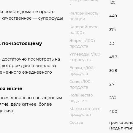
120
г
или поесть дома не просто
Калорийность
449
о качественное — суперфуды
порции
Калорийность
374
на 100 г
Жиры, г/100 г
3.3
с по-настоящему
продукта
Углеводы, г/100
49.3
 достаточно посмотреть на
г продукта
, которое давно вышло за
Белки, г/100 г
36.8
ременного ежедневного
продукта
Соль, г/100 г
2.7
продукта
ся иначе
Количество
рным, довольно насыщенным
280
воды, мл
ягче, деликатнее, более
Масса готового
щениях.
400
продукта, г
Состав
гречка зеле
(вода питье