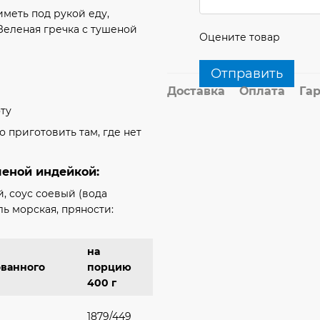
иметь под рукой еду,
Зеленая гречка с тушеной
Оцените товар
Отправить
Доставка
Оплата
Га
ту
 приготовить там, где нет
шеной индейкой:
й, соус соевый (вода
ль морская, пряности:
на
ванного
порцию
400 г
1879/449