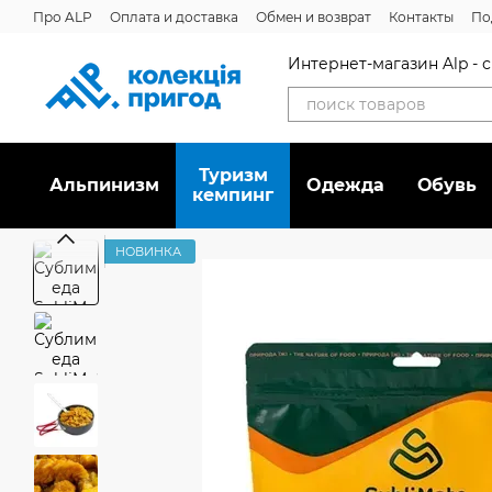
Перейти к основному контенту
Про ALP
Оплата и доставка
Обмен и возврат
Контакты
По
Отзывы о магазине
Дисконтная программа
Новости
Вака
Интернет-магазин Alp -
Туризм
Альпинизм
Oдежда
Обувь
кемпинг
НОВИНКА