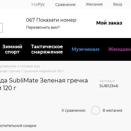
Укр
Рус
Желания
Вход
Сравнение
067
Показати номер
Мой заказ
Перезвонить вам?
Зимний
Тактическое
Мужчинам
Женщин
спорт
снаряжение
ованная и готовая еда
ная гречка с тушеной индейкой 120 г
а SubliMate Зеленая гречка
Артикул
SUB12346
120 г
К сравнению
В желания
опительной скидки