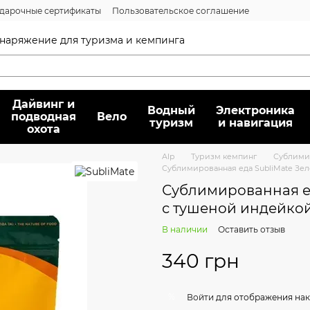
дарочные сертификаты
Пользовательское соглашение
нсии
Вопрос/ответ
Договор публичной оферты
 снаряжение для туризма и кемпинга
Дайвинг и
Водный
Электроника
подводная
Вело
туризм
и навигация
охота
Alp
Туризм кемпинг
Сублимир
Сублимированная еда SubliMate Зеле
Сублимированная ед
с тушеной индейкой 
В наличии
Оставить отзыв
340 грн
%
Войти
для отображения нак