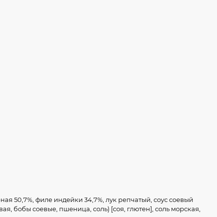
ная 50,7%, филе индейки 34,7%, лук репчатый, соус соевый
вая, бобы соевые, пшеница, соль) [соя, глютен], соль морская,