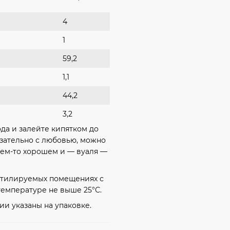
4
1
59,2
1,1
44,2
3,2
да и залейте кипятком до
язательно с любовью, можно
 чем-то хорошем и — вуаля —
ентилируемых помещениях с
температуре не выше 25°С.
ии указаны на упаковке.