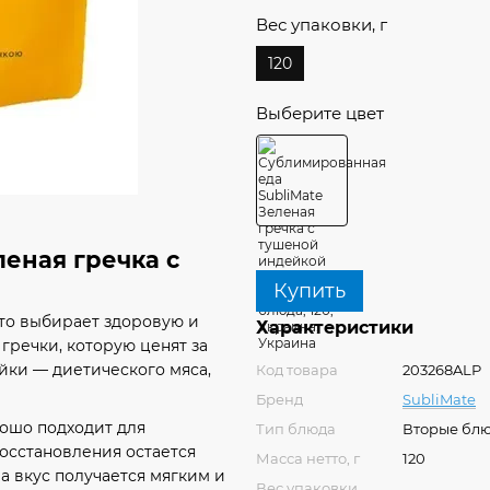
Вес упаковки, г
120
Выберите цвет
еная гречка с
Купить
кто выбирает здоровую и
Характеристики
гречки, которую ценят за
йки — диетического мяса,
Код товара
203268ALP
Бренд
SubliMate
рошо подходит для
Тип блюда
Вторые бл
восстановления остается
Масса нетто, г
120
а вкус получается мягким и
Вес упаковки,