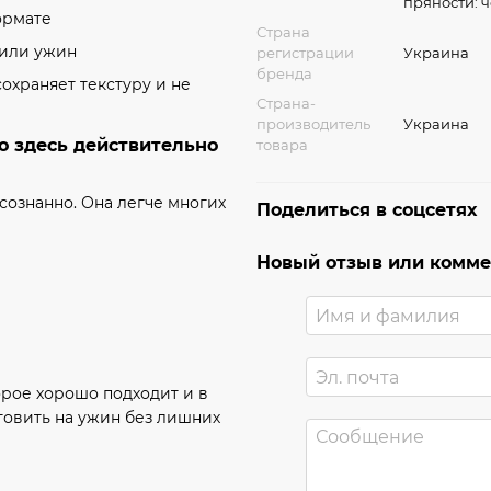
пряности: 
ормате
Страна
 или ужин
регистрации
Украина
бренда
сохраняет текстуру и не
Страна-
производитель
Украина
о здесь действительно
товара
сознанно. Она легче многих
Поделиться в соцсетях
Новый отзыв или комм
орое хорошо подходит и в
отовить на ужин без лишних