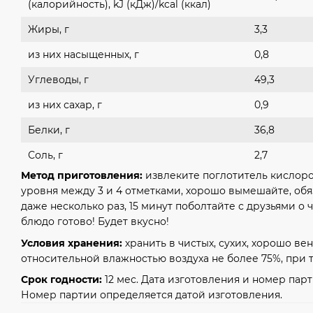
(калорийность), kJ (кДж)/kcal (ккал)
Жиры, г
3,3
из них насыщенных, г
0,8
Углеводы, г
49,3
из них сахар, г
0,9
Белки, г
36,8
Соль, г
2,7
Метод приготовления:
извлеките поглотитель кислоро
уровня между 3 и 4 отметками, хорошо вымешайте, об
даже несколько раз, 15 минут поболтайте с друзьями о
блюдо готово! Будет вкусно!
Условия хранения:
хранить в чистых, сухих, хорошо в
относительной влажностью воздуха не более 75%, при 
Срок годности:
12 мес. Дата изготовления и номер парт
Номер партии определяется датой изготовления.