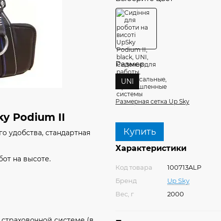
Размер
UNI
Размерная сетка Up Sky
y Podium II
Купить
о удобства, стандартная
Характеристики
от на высоте.
Код товара
100713ALP
Бренд
Up Sky
Вес, г
2000
 страховочной системе (в