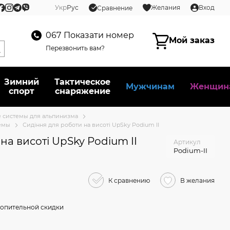
Укр
Рус
Желания
Вход
Сравнение
067
Показати номер
Мой заказ
Перезвонить вам?
Зимний
Тактическое
Мужчинам
Женщин
спорт
снаряжение
 системы для альпинизма
емы
Сидіння для роботи на висоті UpSky Podium II
на висоті UpSky Podium II
Артикул
Podium-II
К сравнению
В желания
опительной скидки