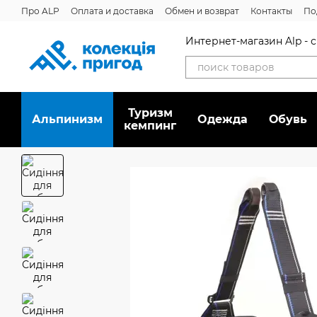
Перейти к основному контенту
Про ALP
Оплата и доставка
Обмен и возврат
Контакты
По
Интернет-магазин Alp -
Туризм
Альпинизм
Oдежда
Обувь
кемпинг