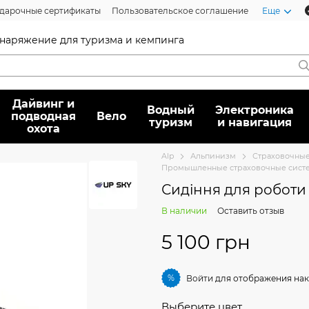
дарочные сертификаты
Пользовательское соглашение
Еще
 снаряжение для туризма и кемпинга
Дайвинг и
Водный
Электроника
подводная
Вело
туризм
и навигация
охота
Alp
Альпинизм
Страховочные
Промышленные страховочные сист
Сидіння для роботи 
В наличии
Оставить отзыв
5 100 грн
%
Войти
для отображения нак
Выберите цвет