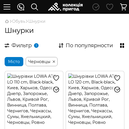
Обувь
Шнурки
Шнурки
Фильтр
По популярности
1
Місто
Черновцы