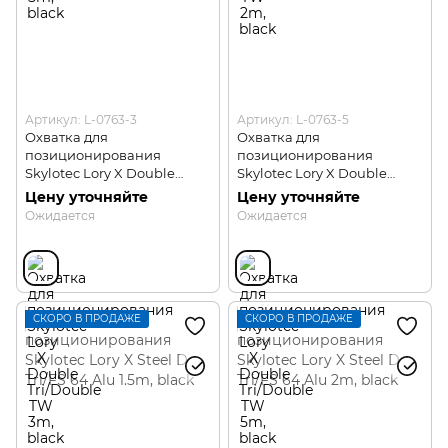
Артикул: L-0763-3
Артикул: L-0763-5
Охватка для
Охватка для
позиционирования
позиционирования
Skylotec Lory X Double
Skylotec Lory X Double
Tri/Double TW 3m
Tri/Double TW 5m
Цену уточняйте
Цену уточняйте
Ожидается
Ожидается
СКОРО В ПРОДАЖЕ
СКОРО В ПРОДАЖЕ