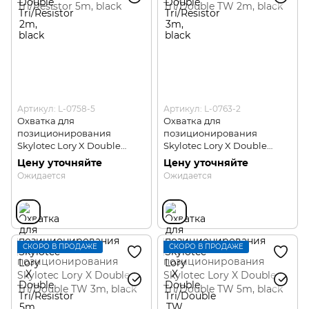
Артикул: L-0758-5
Артикул: L-0763-2
Охватка для
Охватка для
позиционирования
позиционирования
Skylotec Lory X Double
Skylotec Lory X Double
Tri/Resistor 5m
Tri/Double TW 2m
Цену уточняйте
Цену уточняйте
Ожидается
Ожидается
СКОРО В ПРОДАЖЕ
СКОРО В ПРОДАЖЕ