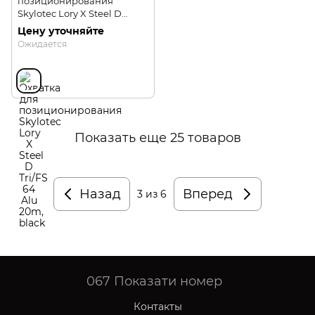
позиционирования
Skylotec Lory X Steel D
Tri/FS 64 Alu 20m
Цену уточняйте
Ожидается
Показать еще 25 товаров
Назад
Вперед
3
из 6
067
Показати номер
Контакты