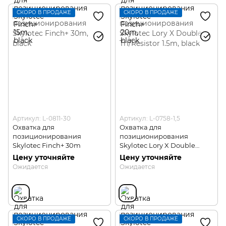
СКОРО В ПРОДАЖЕ
СКОРО В ПРОДАЖЕ
Артикул: L-0811-30
Артикул: L-0758-1,5
Охватка для
Охватка для
позиционирования
позиционирования
Skylotec Finch+ 30m
Skylotec Lory X Double
Tri/Resistor 1.5m
Цену уточняйте
Цену уточняйте
Ожидается
Ожидается
СКОРО В ПРОДАЖЕ
СКОРО В ПРОДАЖЕ