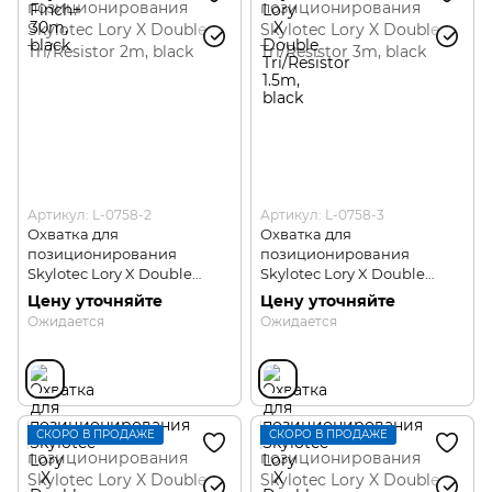
Артикул: L-0758-2
Артикул: L-0758-3
Охватка для
Охватка для
позиционирования
позиционирования
Skylotec Lory X Double
Skylotec Lory X Double
Tri/Resistor 2m
Tri/Resistor 3m
Цену уточняйте
Цену уточняйте
Ожидается
Ожидается
СКОРО В ПРОДАЖЕ
СКОРО В ПРОДАЖЕ