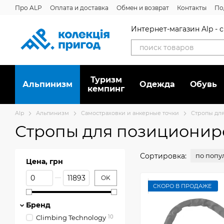
Перейти к основному контенту
Про ALP
Оплата и доставка
Обмен и возврат
Контакты
По
Интернет-магазин Alp -
Туризм
Альпинизм
Oдежда
Обувь
кемпинг
Alp
Альпинизм
Самостраховки и анкерные точки
Стропы дл
Стропы для позиционир
Сортировка:
по попу
Цена, грн
От Цена, грн
До Цена, грн
OK
СКОРО В ПРОДАЖЕ
Бренд
Climbing Technology
10