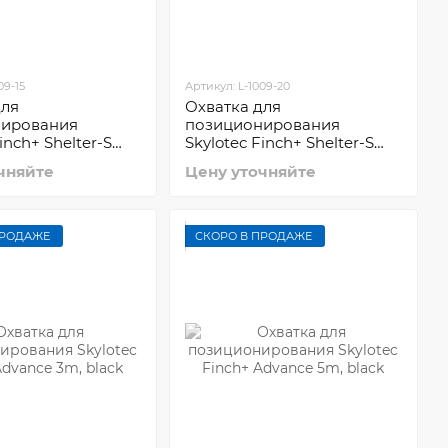
09-15
Артикул: L-1009-20
для
Охватка для
нирования
позиционирования
inch+ Shelter-S
Skylotec Finch+ Shelter-S
20m
чняйте
Цену уточняйте
ПРОДАЖЕ
СКОРО В ПРОДАЖЕ