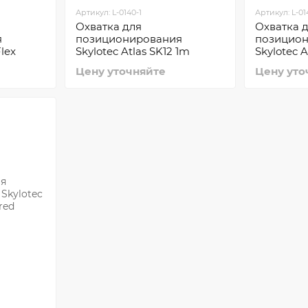
Артикул: L-0140-1
Артикул: L-014
Охватка для
Охватка 
я
позиционирования
позицио
Flex
Skylotec Atlas SK12 1m
Skylotec A
Цену уточняйте
Цену уто