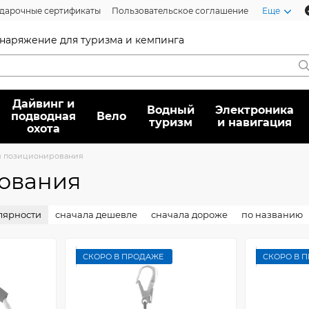
дарочные сертификаты
Пользовательское соглашение
Еще
 снаряжение для туризма и кемпинга
Дайвинг и
Водный
Электроника
подводная
Вело
туризм
и навигация
охота
я позиционирования
ования
лярности
сначала дешевле
сначала дороже
по названию
СКОРО В ПРОДАЖЕ
СКОРО В 