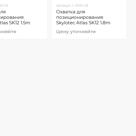
0-1,5
Артикул: L-0140-1,8
для
Охватка для
нирования
позиционирования
tlas SK12 1.5m
Skylotec Atlas SK12 1.8m
чняйте
Цену уточняйте