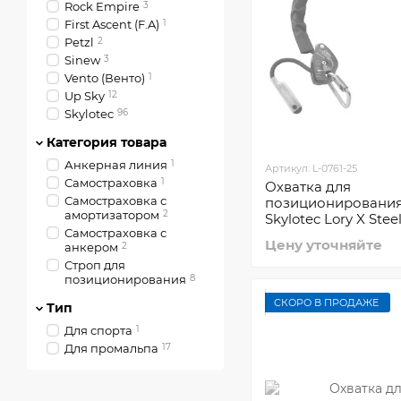
Rock Empire
3
First Ascent (F.A)
1
Petzl
2
Sinew
3
Vento (Венто)
1
Up Sky
12
Skylotec
96
Категория товара
Анкерная линия
1
Артикул: L-0761-25
Самостраховка
1
Охватка для
Самостраховка с
позиционировани
амортизатором
2
Skylotec Lory X Steel
Самостраховка с
64 Alu 25m
Цену уточняйте
анкером
2
Строп для
позиционирования
8
СКОРО В ПРОДАЖЕ
Тип
Для спорта
1
Для промальпа
17