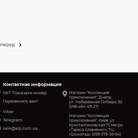
Вперед
Контактная информация
067
Показати номер
Магазин "Коллекция
приключений", Днепр,
Перезвонить вам?
ул. Набережная Победы, 62
(096 484-49-27)
Viber
Магазин "Коллекция
Telegram
приключений", Киев, ул.
Константиновская 71, метро
sale@alp.com.ua
«Тараса Шевченко», ТЦ
«Шоколад» (099 078-56-64)