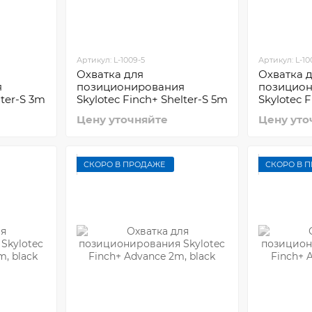
Артикул: L-1009-5
Артикул: L-10
Охватка для
Охватка 
я
позиционирования
позицио
lter-S 3m
Skylotec Finch+ Shelter-S 5m
Skylotec F
15m
Цену уточняйте
Цену уто
СКОРО В ПРОДАЖЕ
СКОРО В 