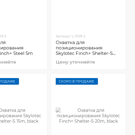
13-5
Артикул: L-1009-2
для
Охватка для
нирования
позиционирования
Finch+ Steel 5m
Skylotec Finch+ Shelter-S
2m
чняйте
Цену уточняйте
ПРОДАЖЕ
СКОРО В ПРОДАЖЕ