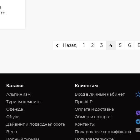
я
 2m
Назад
1
2
3
4
5
6
Каталог
Клиентам
Альпинизм
Вход в личный кабинет
Туризм кемпинг
Про ALP
Oдежда
Оплата и доставка
Обувь
Обмен и возврат
Дайвинг и подводная охота
Контакты
Вело
Подарочные сертификаты
Водный туризм
Пользовательское