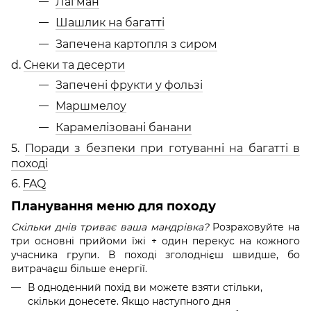
Лагман
Шашлик на багатті
Запечена картопля з сиром
d.
Снеки та десерти
Запечені фрукти у фользі
Маршмелоу
Карамелізовані банани
5.
Поради з безпеки при готуванні на багатті в
поході
6.
FAQ
Планування меню для походу
Скільки днів триває ваша мандрівка?
Розраховуйте на
три основні прийоми їжі + один перекус на кожного
учасника групи. В поході зголоднієш швидше, бо
витрачаєш більше енергії.
В одноденний похід ви можете взяти стільки,
скільки донесете. Якщо наступного дня