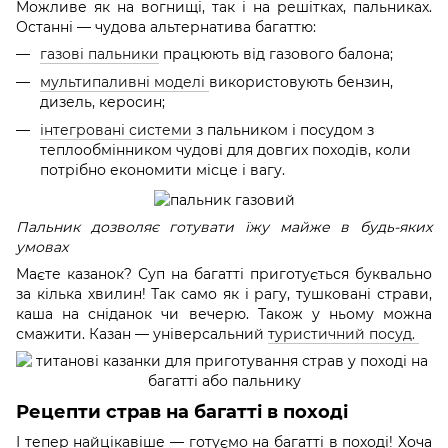
Можливе як на вогнищі, так і на решітках, пальниках.
Останні — чудова альтернатива багаттю:
газові пальники
працюють від газового балона;
мультипаливні моделі
використовують бензин,
дизель, керосин;
інтегровані системи
з пальником і посудом з
теплообмінником чудові для довгих походів, коли
потрібно економити місце і вагу.
Пальник дозволяє готувати їжу майже в будь-яких
умовах
Маєте казанок? Суп на багатті приготується буквально
за кілька хвилин! Так само як і рагу, тушковані страви,
каша на сніданок чи вечерю. Також у ньому можна
смажити. Казан — універсальний
туристичний посуд.
Рецепти страв на багатті в поході
І тепер найцікавіше — готуємо на багатті в поході! Хоча