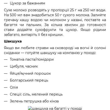
Цукор за бажанням
Сухе молоко розводять у пропорції 25 г на 250 мл води.
На 500 мл вам знадобиться 50 г сухого молока. Залийте
гречану кашу водою чи молоком у казані, поставте на
багаття чи пальник. За кілька хвилин до готовності
стави додайте сухофрукти та цукор. Якщо рідини
забагато, випаріть її без кришки.
Шакшука
Якщо ви любите страви на сковороді на вогні й солоні
сніданки — готуйте шакшуку на компанію у поході:
Томатна паста/помідори
Цибуля, часник
Яйця/яєчний порошок
Болгарський перець
Олія
Спеції: сіль, мелений перець
Зелень петрушка або кінза