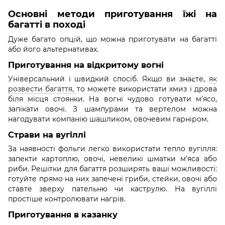
Основні методи приготування їжі на
багатті в поході
Дуже багато опцій, що можна приготувати на багатті
або його альтернативах.
Приготування на відкритому вогні
Універсальний і швидкий спосіб. Якщо ви знаєте,
як
розвести багаття,
то можете використати хмиз і дрова
біля місця стоянки. На вогні чудово готувати м’ясо,
запікати овочі. З шампурами та вертелом можна
нагодувати компанію шашликом, овочевим гарніром.
Страви на вугіллі
За наявності фольги легко використати тепло вугілля:
запекти картоплю, овочі, невеликі шматки м’яса або
риби. Решітки для багаття розширять ваші можливості:
готуйте прямо на них запечені гриби, стейки, овочі або
ставте зверху пательню чи каструлю. На вугіллі
простіше контролювати нагрів.
Приготування в казанку