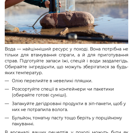
Вода — найцінніший ресурс у поході. Вона потрібна не
тільки для втамування спраги, а й для приготування
страв. Підготуйте запаси їжі, спецій і води заздалегідь.
Обирайте інгредієнти, що можуть зберігатися за будь-
яких температур.
Олію перелийте в невеликі пляшки.
Розсортуйте спеції в контейнери чи пакетики
(обирайте готові суміші).
Запакуйте дегідровані продукти в зіп-пакети, щоб у
них не потрапила волога.
Бульйон, томатну пасту тощо беріть у порційному
пакуванні.
В арсеналі ваших рецептів у поході можуть бути як