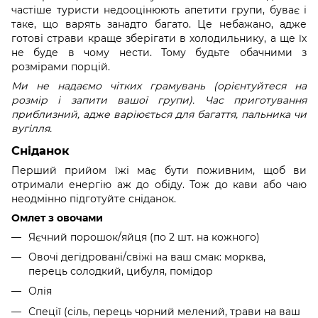
частіше туристи недооцінюють апетити групи, буває і
таке, що варять занадто багато. Це небажано, адже
готові страви краще зберігати в холодильнику, а ще їх
не буде в чому нести. Тому будьте обачними з
розмірами порцій.
Ми не надаємо чітких грамувань (орієнтуйтеся на
розмір і запити вашої групи). Час приготування
приблизний, адже варіюється для багаття, пальника чи
вугілля.
Сніданок
Перший прийом їжі має бути поживним, щоб ви
отримали енергію аж до обіду. Тож до кави або чаю
неодмінно підготуйте сніданок.
Омлет з овочами
Яєчний порошок/яйця (по 2 шт. на кожного)
Овочі дегідровані/свіжі на ваш смак: морква,
перець солодкий, цибуля, помідор
Олія
Спеції (сіль, перець чорний мелений, трави на ваш