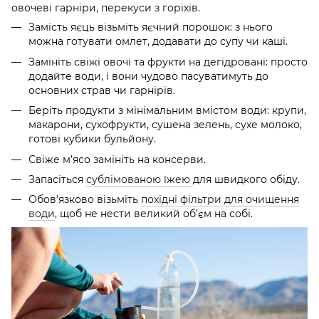
овочеві гарніри, перекуси з горіхів.
Замість яєць візьміть яєчний порошок: з нього
можна готувати омлет, додавати до супу чи каші.
Замініть свіжі овочі та фрукти на дегідровані: просто
додайте води, і вони чудово пасуватимуть до
основних страв чи гарнірів.
Беріть продукти з мінімальним вмістом води: крупи,
макарони, сухофрукти, сушена зелень, сухе молоко,
готові кубики бульйону.
Свіже м’ясо замініть на консерви.
Запасіться
сублімованою їжею
для швидкого обіду.
Обов’язково візьміть
похідні фільтри для очищення
води
, щоб не нести великий об’єм на собі.