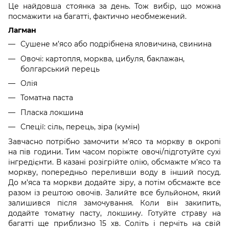
Це найдовша стоянка за день. Тож вибір, що можна
посмажити на багатті, фактично необмежений.
Лагман
Сушене м’ясо або подрібнена яловичина, свинина
Овочі: картопля, морква, цибуля, баклажан,
болгарський перець
Олія
Томатна паста
Пласка локшина
Спеції: сіль, перець, зіра (кумін)
Завчасно потрібно замочити м’ясо та моркву в окропі
на пів години. Тим часом поріжте овочі/підготуйте сухі
інгредієнти. В казані розігрійте олію, обсмажте м’ясо та
моркву, попередньо переливши воду в інший посуд.
До м’яса та моркви додайте зіру, а потім обсмажте все
разом із рештою овочів. Залийте все бульйоном, який
залишився після замочування. Коли він закипить,
додайте томатну пасту, локшину. Готуйте страву на
багатті ще приблизно 15 хв. Соліть і перчіть на свій