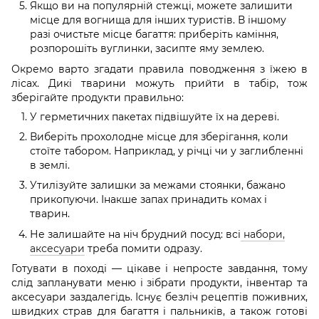
Якщо ви на популярній стежці, можете залишити
місце для вогнища для інших туристів. В іншому
разі очистьте місце багаття: приберіть каміння,
розпорошіть вуглинки, засипте яму землею.
Окремо варто згадати правила поводження з їжею в
лісах. Дикі тварини можуть прийти в табір, тож
зберігайте продукти правильно:
У герметичних пакетах підвішуйте їх на дереві.
Виберіть прохолодне місце для зберігання, коли
стоїте табором. Наприклад, у річці чи у заглибленні
в землі.
Утилізуйте залишки за межами стоянки, бажано
прикопуючи. Інакше запах принадить комах і
тварин.
Не залишайте на ніч брудний посуд: всі
набори,
аксесуари
треба помити одразу.
Готувати в поході — цікаве і непросте завдання, тому
слід запланувати меню і зібрати продукти, інвентар та
аксесуари заздалегідь. Існує безліч рецептів поживних,
швидких страв для багаття і пальників, а також готові