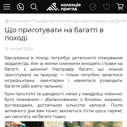
Новини
Поради експертів
Що приготувати на багатт
Що приготувати на багатті в
поході
15 липня 2024
Харчування в поході потребує детального планування
заздалегідь. Але ж якими смачними виходять страви на
багатті з димком! Насправді багато що можна
приготувати на природі — тільки потрібно запастися
інгредієнтами, інвентарем і навчитися розводити
багаття (або взяти пальник).
Крім простоти та швидкості, меню у мандрівці повинно
бути поживним і збалансованим, з білками, жирами,
вуглеводами, достатньою кількістю калорій. Після
активного дня вам точно захочеться з’їсти щось гаряче,
що наситить на багато годин.