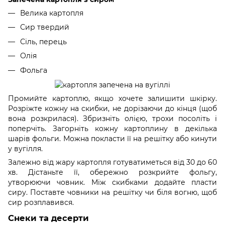
Велика картопля
Сир твердий
Сіль, перець
Олія
Фольга
Промийте картоплю, якщо хочете залишити шкірку.
Розріжте кожну на скибки, не дорізаючи до кінця (щоб
вона розкрилася). Збризніть олією, трохи посоліть і
поперчіть. Загорніть кожну картоплину в декілька
шарів фольги. Можна покласти її на решітку або кинути
у вугілля.
Залежно від жару картопля готуватиметься від 30 до 60
хв. Дістаньте її, обережно розкрийте фольгу,
утворюючи човник. Між скибками додайте пласти
сиру. Поставте човники на решітку чи біля вогню, щоб
сир розплавився.
Снеки та десерти