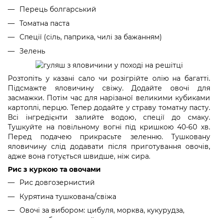
Перець болгарський
Томатна паста
Спеції (сіль, паприка, чилі за бажанням)
Зелень
Розтопіть у казані сало чи розігрійте олію на багатті.
Підсмажте яловичину свіжу. Додайте овочі для
засмажки. Потім час для нарізаної великими кубиками
картоплі, перцю. Тепер додайте у страву томатну пасту.
Всі інгредієнти залийте водою, спеції до смаку.
Тушкуйте на повільному вогні під кришкою 40-60 хв.
Перед подачею прикрасьте зеленню. Тушковану
яловичину слід додавати після приготування овочів,
адже вона готується швидше, ніж сира.
Рис з куркою та овочами
Рис довгозернистий
Курятина тушкована/свіжа
Овочі за вибором: цибуля, морква, кукурудза,