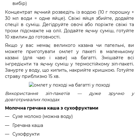
вибір)
Концентрат яєчний розведіть із водою (10 г порошку +
30 мл води = одне яйце). Свіжі яйця збийте, додайте
спеції в суміш. Дегідруйте овочі або поріжте свіжі та
трохи підсмажте на олії. Додайте яєчну суміш, готуйте
10 хвилин до готовності.
Якщо у вас немає великого казана чи пательні, ви
можете приготувати омлет у пакеті в маленькому
казані (для чаю і кави) на багатті. Змішайте всі
інгредієнти та яєчну суміш у термостійкому зіп-пакеті.
Занурте у воду, що кипить, накрийте кришкою. Готуйте
страву приблизно 15 хв.
Використання зіп-пакетів — дуже зручно у
довготривалих походах
Молочна гречана каша з сухофруктами
Сухе молоко (можна воду)
Гречана каша
Сухофрукти