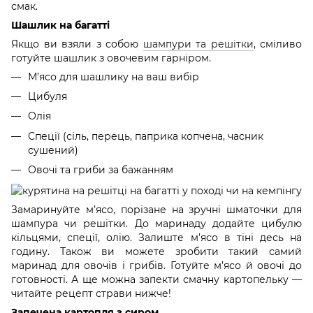
смак.
Шашлик на багатті
Якщо ви взяли з собою
шампури та решітки
, сміливо
готуйте шашлик з овочевим гарніром.
М’ясо для шашлику на ваш вибір
Цибуля
Олія
Спеції (сіль, перець, паприка копчена, часник
сушений)
Овочі та гриби за бажанням
Замаринуйте м’ясо, порізане на зручні шматочки для
шампура чи решітки. До маринаду додайте цибулю
кільцями, спеції, олію. Залиште м’ясо в тіні десь на
годину. Також ви можете зробити такий самий
маринад для овочів і грибів. Готуйте м’ясо й овочі до
готовності. А ще можна запекти смачну картопельку —
читайте рецепт страви нижче!
Запечена картопля з сиром