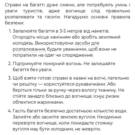
Страви на багатті дуже смачні, але потребують умінь і
уваги туристів, адже вогнище слід правильно
розпалювати та гасити. Нагадуємо основні правила
безпеки:
Запалюйте багаття в 3-5 метрів від наметів.
Огородіть місце камінням або зробіть земляний
колодязь. Використовуючи
засоби для
розпалювання
, будьте уважними, щоб вони не
потрапили на одяг чи спорядження.
Підтримуйте помірний вогонь. Не залишайте
багаття без уваги.
Щоб взяти готові страви в казані на вогні, пательню
чи решітку — користуйтеся рукавичками. Або
беріться тільки за ручку через вологу тканину. Не
стійте занадто близько до вогнища: існує ризик
обпектися жаринками.
Гасіть багаття безпечно достатньою кількістю води.
Залийте або засипте землею вугілля. Неодмінно
перевірте вогнище, коли покидаєте стоянку:
вугілля має бути холодним, не жевріти.