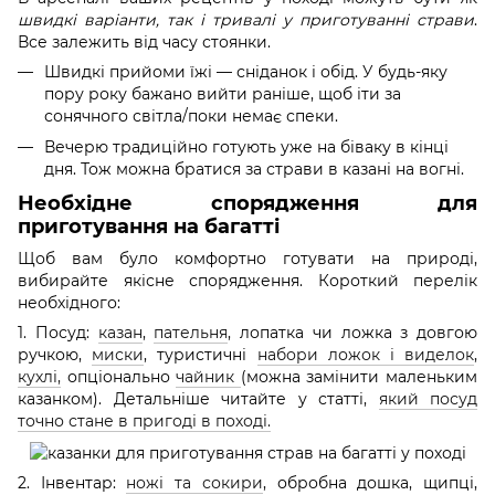
швидкі варіанти, так і тривалі у приготуванні страви
.
Все залежить від часу стоянки.
Швидкі прийоми їжі — сніданок і обід. У будь-яку
пору року бажано вийти раніше, щоб іти за
сонячного світла/поки немає спеки.
Вечерю традиційно готують уже на біваку в кінці
дня. Тож можна братися за страви в казані на вогні.
Необхідне спорядження для
приготування на багатті
Щоб вам було комфортно готувати на природі,
вибирайте якісне спорядження. Короткий перелік
необхідного:
1. Посуд:
казан
,
пательня
, лопатка чи ложка з довгою
ручкою,
миски
, туристичні
набори ложок і виделок
,
кухлі,
опціонально
чайник
(можна замінити маленьким
казанком). Детальніше читайте у статті,
який посуд
точно стане в пригоді в поході.
2. Інвентар:
ножі та сокири
, обробна дошка, щипці,