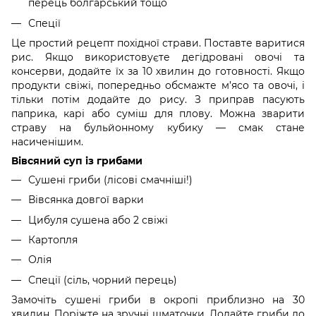
перець болгарський тощо
Спеції
Це простий рецепт похідної страви. Поставте варитися
рис. Якщо використовуєте дегідровані овочі та
консерви, додайте їх за 10 хвилин до готовності. Якщо
продукти свіжі, попередньо обсмажте м’ясо та овочі, і
тільки потім додайте до рису. З приправ пасують
паприка, карі або суміш для плову. Можна зварити
страву на бульйонному кубику — смак стане
насиченішим.
Вівсяний суп із грибами
Сушені гриби (лісові смачніші!)
Вівсянка довгої варки
Цибуля сушена або 2 свіжі
Картопля
Олія
Спеції (сіль, чорний перець)
Замочіть сушені гриби в окропі приблизно на 30
хвилин. Поріжте на зручні шматочки. Додайте гриби до