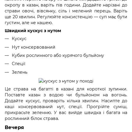
окропу в казан, варіть пів години. Додайте нарізані до
страви овочі, вівсянку, сіль і мелений перець. Варіть
ще 20 хвилин. Регулюйте консистенцію — суп має бути
густим, але не кашею.
Швидкий кускус з нутом
Кускус
Нут консервований
Кубик рослинного або курячого бульйону
Спеції
Зелень
Це страва на багатті в казані для короткої зупинки.
Поставте казан з водою чи бульйоном на вогонь.
Додайте кускус, проваріть кілька хвилин. Насипте до
каші консервований нут, спеції. Прогрійте суміш,
прикрасьте зеленню. У вас вийде швидка і багата на
рослинний білок страва.
Вечеря