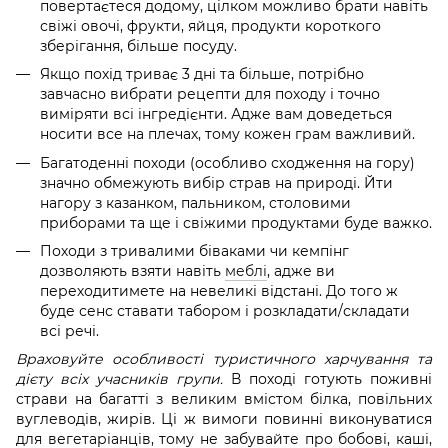
повертаєтеся додому, цілком можливо брати навіть
свіжі овочі, фрукти, яйця, продукти короткого
зберігання, більше посуду.
Якщо похід триває 3 дні та більше, потрібно
завчасно вибрати рецепти для походу і точно
виміряти всі інгредієнти. Адже вам доведеться
носити все на плечах, тому кожен грам важливий.
Багатоденні походи (особливо сходження на гору)
значно обмежують вибір страв на природі. Йти
нагору з казанком, пальником, столовими
приборами та ще і свіжими продуктами буде важко.
Походи з тривалими біваками чи кемпінг
дозволяють взяти навіть
меблі
, адже ви
переходитимете на невеликі відстані. До того ж
буде сенс ставати табором і розкладати/складати
всі речі.
Враховуйте особливості туристичного харчування та
дієту всіх учасників групи.
В поході готують поживні
страви на багатті з великим вмістом білка, повільних
вуглеводів, жирів. Ці ж вимоги повинні виконуватися
для вегетаріанців, тому не забувайте про бобові, каші,