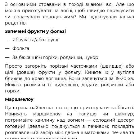
З основними стравами в поході знайомі всі. Але що
можна приготувати на вогні, щоб швидко перекусити
чи поласувати солоденьким? Ми підготували кілька
рецептів.
Запечені фрукти у фользі
Яблука та/або груші
Фольга
За бажанням горіхи, родзинки, цукор
Просто загорніть порізані часточками (швидше) або
цілі (довше) фрукти у фольгу. Киньте їх у вугілля
ближче до краю вогнища. Вони запечуться за 15-20 хв.
Можна розім’яти їх виделкою, додати родзинки або
горіхи.
Маршмелоу
Ця страва найлегша з того, що приготувати на багатті.
Нанижіть маршмелоу на палицю чи шампур,
потримайте хвилину над вогнем — солодкий десерт
готовий! Ідеально поєднується з печивом: покладіть
розплавлений зефір між двома шматочками печива та
отримаєте маршмелоу-сендвіч.