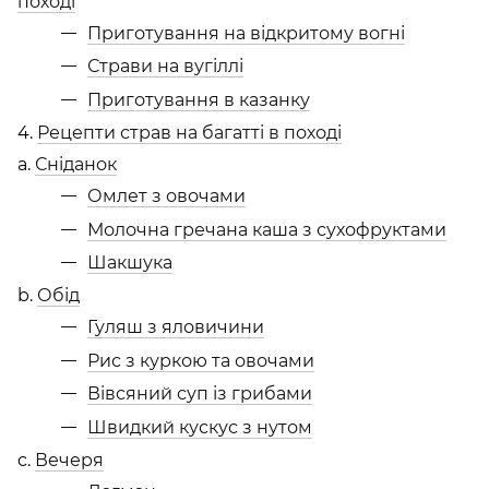
поході
Приготування на відкритому вогні
Страви на вугіллі
Приготування в казанку
4.
Рецепти страв на багатті в поході
a.
Сніданок
Омлет з овочами
Молочна гречана каша з сухофруктами
Шакшука
b.
Обід
Гуляш з яловичини
Рис з куркою та овочами
Вівсяний суп із грибами
Швидкий кускус з нутом
c.
Вечеря