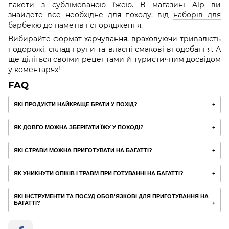
пакети з сублімованою їжею. В магазині Alp ви
знайдете все необхідне для походу: від
наборів для
барбекю
до
наметів
і спорядження.
Вибирайте формат харчування, враховуючи тривалість
подорожі, склад групи та власні смакові вподобання. А
ще діліться своїми рецептами й туристичним досвідом
у коментарях!
FAQ
ЯКІ ПРОДУКТИ НАЙКРАЩЕ БРАТИ У ПОХІД?
ЯК ДОВГО МОЖНА ЗБЕРІГАТИ ЇЖУ У ПОХОДІ?
ЯКІ СТРАВИ МОЖНА ПРИГОТУВАТИ НА БАГАТТІ?
ЯК УНИКНУТИ ОПІКІВ І ТРАВМ ПРИ ГОТУВАННІ НА БАГАТТІ?
ЯКІ ІНСТРУМЕНТИ ТА ПОСУД ОБОВ'ЯЗКОВІ ДЛЯ ПРИГОТУВАННЯ НА
БАГАТТІ?