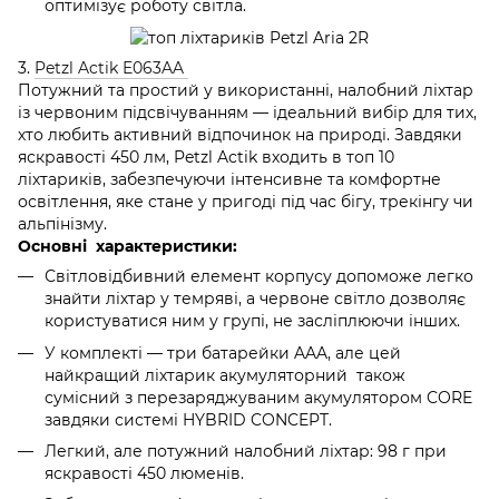
оптимізує роботу світла.
3.
Petzl Actik E063AA
Потужний та простий у використанні, налобний ліхтар
із червоним підсвічуванням — ідеальний вибір для тих,
хто любить активний відпочинок на природі. Завдяки
яскравості 450 лм, Petzl Actik входить в топ 10
ліхтариків, забезпечуючи інтенсивне та комфортне
освітлення, яке стане у пригоді під час бігу, трекінгу чи
альпінізму.
Основні характеристики:
Світловідбивний елемент корпусу допоможе легко
знайти ліхтар у темряві, а червоне світло дозволяє
користуватися ним у групі, не засліплюючи інших.
У комплекті — три батарейки AAA, але цей
найкращий ліхтарик акумуляторний також
сумісний з перезаряджуваним акумулятором CORE
завдяки системі HYBRID CONCEPT.
Легкий, але потужний налобний ліхтар: 98 г при
яскравості 450 люменів.