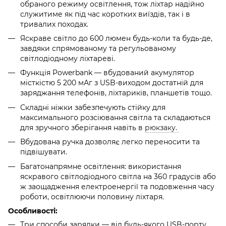
обраного режиму освітлення, тож ліхтар надійно
служитиме як під час коротких виїздів, так і в
тривалих походах.
Яскраве світло до 600 люмен будь-коли та будь-де,
завдяки спрямованому та регульованому
світлодіодному ліхтареві.
Функція Powerbank — вбудований акумулятор
місткістю 5 200 мАг з USB-виходом достатній для
заряджання телефонів, ліхтариків, планшетів тощо.
Складні ніжки забезпечують стійку для
максимального розсіювання світла та складаються
для зручного зберігання навіть в
рюкзаку.
Вбудована ручка дозволяє легко переносити та
підвішувати.
Багатонапрямне освітлення: використання
яскравого світлодіодного світла на 360 градусів або
ж заощадження електроенергії та подовження часу
роботи, освітлюючи половину ліхтаря.
Особливості:
Три способи зарядки — від будь-якого USB-порту,