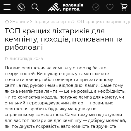
Новини
Поради експертів
ТОП кращих ліхтариків дл
ТОП кращих ліхтариків для
кемпінгу, походів, полювання та
риболовлі
17 листопада 2025
Погане освітлення на кемпінгу створює багато
незручностей. Ви шукаєте щось у наметі, хочете
почитати ввечері або повечеряти при затишному
світлі, а під рукою немає відповідної лампи. Саме тому
якісна кемпінгова лампа — це не розкіш, а необхідність.
Чи то компактна модель, потужна лампа для намету, чи
стильний перезаряджуваний ліхтар — правильне
освітлення зробить будь-яку мандрівку по-
справжньому комфортною. Саме тому ми підготували
для вас топ ліхтариків для кемпінгу — добірку моделей,
які поєднують яскравість, автономність та зручність