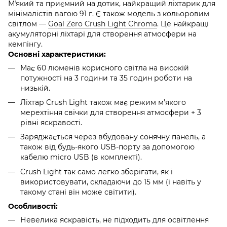
Мʼякий та приємний на дотик, найкращий ліхтарик для
мінімалістів вагою 91 г. Є також модель з кольоровим
світлом —
Goal Zero Crush Light Chroma
. Це найкращі
акумуляторні ліхтарі для створення атмосфери на
кемпінгу.
Основні характеристики:
Має 60 люменів корисного світла на високій
потужності на 3 години та 35 годин роботи на
низькій.
Ліхтар Crush Light також має режим м’якого
мерехтіння свічки для створення атмосфери + 3
рівні яскравості.
Заряджається через вбудовану сонячну панель, а
також від будь-якого USB-порту за допомогою
кабелю micro USB (в комплекті).
Crush Light так само легко зберігати, як і
використовувати, складаючи до 15 мм (і навіть у
такому стані він може світити).
Особливості:
Невелика яскравість, не підходить для освітлення