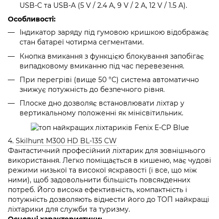
USB-C та USB-A (5 V / 2.4 A, 9 V / 2 A, 12 V / 1.5 A).
Особливості:
Індикатор заряду під гумовою кришкою відображає
стан батареї чотирма сегментами.
Кнопка вмикання з функцією блокування запобігає
випадковому вмиканню під час перевезення.
При перегріві (вище 50 °C) система автоматично
знижує потужність до безпечного рівня.
Плоске дно дозволяє встановлювати ліхтар у
вертикальному положенні як мінісвітильник.
4.
Skilhunt M300 HD BL-135 CW
Фантастичний професійний ліхтарик для зовнішнього
використання. Легко поміщається в кишеню, має чудові
режими низької та високої яскравості (і все, що між
ними), щоб задовольнити більшість повсякденних
потреб. Його висока ефективність, компактність і
потужність дозволяють віднести його до ТОП найкращі
ліхтарики для служби та туризму.