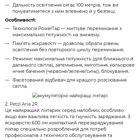
Дальність освітлення сягає 100 метрів, тож ви
почуватиметеся з ним впевнено й у безпеці.
Особливості:
Технологія PowerTap — миттєве перемикання з
максимальної потужності на знижену.
Пам’ять яскравості — дозволяє обрати рівень
освітлення без повторного циклу перемикання.
Режими: максимальна потужність (для ближнього й
дальнього світла), затемнення, миготіння, кольорове
нічне бачення (червоне/зелене/синє), блокування.
Фасетований відбивач для кращого розсіювання
світла.
2.
Petzl Aria 2R
Це найкращий ліхтарик серед налобних, особливо
якщо вам важлива легкість та гнучкість заряджання. З
яскравістю 600 лм компактний перезаряджуваний
ліхтар спеціально розроблений для потреб
професіоналів з технічного обслуговування та