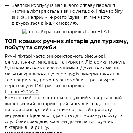
Завдяки корпусу із магнієвого сплаву передня
частина ліхтаря стала значно легшою, і під час бігу
зникає неприємне розгойдування, яке часто
відчувається в інших моделях.
ТОП кращих ручних ліхтарів для туризму,
побуту та служби
Ручні ліхтарі
часто використовують військові,
рятувальники, мисливці та туристи. Ліхтарики можуть
бути компактними або великими. Деякі з них мають
магнітні кріплення, що спрощує їх використання під
час, наприклад, ремонту автомобіля. Пропонуємо
переглянути ТОП ручних ліхтариків.
1.
Fenix E20 V2.0
Компактний, але достатньо потужний універсальний
кишеньковий ліхтарик з рейтингу для щоденного
використання, який поєднує легкість й простоту
керування. Ідеально підходить для туризму, побуту та
службових завдань, входячи до числа топ ручних
ліхтариків на ринку.