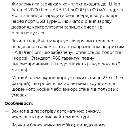
Живлення та зарядка: у комплект входять дві Li-ion
батареї 21700 Fenix ARB-L21-4000P (4 000 мА-год), які
можна швидко зарядити безпосередньо у ліхтарі
через порт USB Type-C. Індикатор рівня заряду
дозволяє контролювати залишок енергії в
реальному часі.
Захист і надійність: корпус ліхтаря виготовлено з
анодованого алюмінію з антиабразивним покриттям
HAIII Premium, що забезпечує стійкість до подряпин
і корозії. Стандарт IP68 гарантує повну
пилонепроникність і водостійкість (занурення до 2
метрів).
Міцний алюмінієвий корпус важить лише 239 г (без
батарей), що робить ліхтар легким і зручним для
щоденного носіння або використання в польових
умовах.
Особливості:
Захист від перегріву автоматично знижує
яскравість при високій температурі.
Функція блокування запобігає випадковому