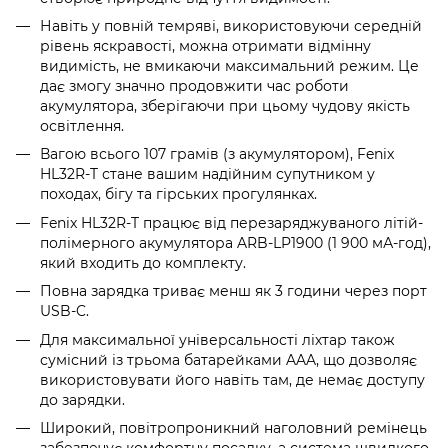
Навіть у повній темряві, використовуючи середній
рівень яскравості, можна отримати відмінну
видимість, не вмикаючи максимальний режим. Це
дає змогу значно продовжити час роботи
акумулятора, зберігаючи при цьому чудову якість
освітлення.
Вагою всього 107 грамів (з акумулятором), Fenix
HL32R-T стане вашим надійним супутником у
походах, бігу та гірських прогулянках.
Fenix HL32R-T працює від перезаряджуваного літій-
полімерного акумулятора ARB-LP1900 (1 900 мА-год),
який входить до комплекту.
Повна зарядка триває менш як 3 години через порт
USB-C.
Для максимальної універсальності ліхтар також
сумісний із трьома батарейками AAA, що дозволяє
використовувати його навіть там, де немає доступу
до зарядки.
Широкий, повітропроникний наголовний ремінець
забезпечує комфортну посадку, а система швидкого