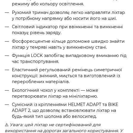
режиму або кольору освітлення.
Рухомий тримач дозволяє легко направляти ліхтар
у потрібному напрямку або носити його на шиї.
Світловий індикатор при ввімкненні та вимкненні
показує рівень заряду.
Фосфоресцентне кільце допоможе швидко знайти
ліхтар у темряві навіть у вимкненому стані.
Функція LOCK запобігає випадковому вмиканню під
час транспортування.
Еластичний регульований ремінець симетричної
конструкції: знімний, миється та виготовлений із
перероблених матеріалів.
Екологічний чохол у комплекті — може
перетворювати ліхтар на мініліхтарню.
Сумісний із кріпленнями HELMET ADAPT та BIKE
ADAPT 2, що дозволяє встановлювати ліхтар на
будь-який тип шолома або велосипед.
⚠️
Увага: цей ліхтар не сертифікований для
використання на дорогах загального користування. У