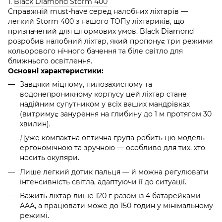
1.
Black Diamond Storm 400
Справжній must-have серед налобних ліхтарів —
легкий Storm 400 з нашого ТОПу ліхтариків, що
призначений для штормових умов. Black Diamond
розробив налобний ліхтар, який пропонує три режими
кольорового нічного бачення та біле світло для
ближнього освітлення.
Основні характеристики:
Завдяки міцному, пилозахисному та
водонепроникному корпусу цей ліхтар стане
надійним супутником у всіх ваших мандрівках
(витримує занурення на глибину до 1 м протягом 30
хвилин).
Дуже компактна оптична група робить цю модель
ергономічною та зручною — особливо для тих, хто
носить окуляри.
Лише легкий дотик пальця — й можна регулювати
інтенсивність світла, адаптуючи її до ситуації.
Важить ліхтар лише 120 г разом із 4 батарейками
AAA, а працювати може до 150 годин у мінімальному
режимі.