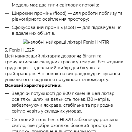
Модель має два типи світлових потоків:
Широкий промінь (flood) — для роботи поблизу та
рівномірного освітлення простору;
Сфокусований промінь (spot) — для підсвічування
віддалених об’єктів.
5.
Fenix HL32R
Цей найкращий ліхтарик дозволяє бігати та
тренуватися на складних трасах у темряві без жодних
труднощів — ідеальний вибір для бігунів та
трейлранерів. Він повністю виправдовує очікування
унікального поєднання потужності та комфорту.
Основні характеристики:
Завдяки потужності до 800 люменів цей ліхтар
освітлює шлях на дальність понад 130 метрів,
забезпечуючи яскраве, стабільне та природне
світло навіть у складних умовах.
Світловий потік Fenix HL32R забезпечує розсіяне
світло, яке добре охоплює боковий простір й
створює природне відчуття видимості.