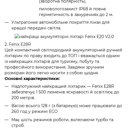
(зворотна полярність),
пиловологозахист IP68 й повна
герметичність в зануреннях до 2 м.
Ультратонке автомобільне покриття лінзи для
кращої передачі світла.
2.
Fenix E28R
Цей компактний світлодіодний акумуляторний ручний
ліхтарик по праву входить до ТОП і вважається одним
із найкращих ліхтарів для туризму, побуту та
професійного використання. Завдяки зручним
розмірам його легко носити з собою щодня.
Основні характеристики:
Надпотужний найкращий ліхтарик — Fenix E28R
забезпечує 1 500 люменів яскравості й освітлює до
200 метрів.
Вагою всього 128 г (з батареєю) може працювати до
260 год у режимі ECO
Має шість режимів роботи, включаючи турбо та
строб.