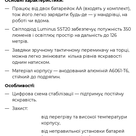
Основні характеристики:
Працює від двох батарейок AA (входять у комплект),
тож його легко зарядити будь-де — у мандрівці, на
роботі чи вдома.
Світлодіод Luminus SST20 забезпечує потужність 350
люменів і освітлює простір на дальність до 126
метрів.
Завдяки зручному тактичному перемикачу на торці,
можна легко змінювати кілька рівнів яскравості
одним натиском.
Матеріал корпусу — анодований алюміній A6061-T6,
стійкий до подряпин.
Особливості:
Цифрова схема стабілізації — підтримує постійну
яскравість.
Захист:
від перегріву та високої температури
корпусу,
від неправильної установки батарей