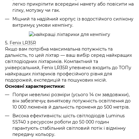
легко прикріпити всередині намету або повісити на
гілку, мотузку чи гак.
Міцний та надійний корпус із водостійкого силікону
витримує умови кемпінгу.
5.
Fenix LR35R
Якщо вам потрібна максимальна потужність та
дальність, то цей ліхтар — ваш вибір серед найкращих
світлодіодних ліхтариків. Компактний та
універсальний, Fenix LR35R упевнено входить до ТОПу
найкращих ліхтариків професійного рівня для
подорожей, експедицій та пошукових місій.
Основні характеристики:
Попри невеликі розміри (усього 14 см завдовжки),
він забезпечує виняткову потужність освітлення до
10 000 люменів й дальність променя до 500 метрів.
Висока ефективність: шість світлодіодів Luminus
SST40 з ресурсом роботи до 50 000 годин
гарантують стабільний світловий потік і відмінну
передачу кольору.