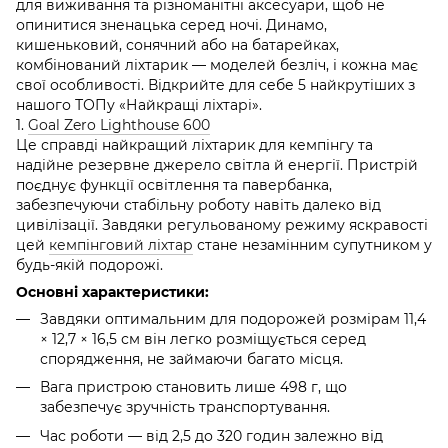
для виживання та різноманітні аксесуари, щоб не
опинитися зненацька серед ночі. Динамо,
кишеньковий, сонячний або на батарейках,
комбінований ліхтарик — моделей безліч, і кожна має
свої особливості. Відкрийте для себе 5 найкрутіших з
нашого ТОПу «Найкращі ліхтарі».
1.
Goal Zero Lighthouse 600
Це справді найкращий ліхтарик для кемпінгу та
надійне резервне джерело світла й енергії. Пристрій
поєднує функції освітлення та павербанка,
забезпечуючи стабільну роботу навіть далеко від
цивілізації. Завдяки регульованому режиму яскравості
цей
кемпінговий ліхтар
стане незамінним супутником у
будь-якій подорожі.
Основні характеристики:
Завдяки оптимальним для подорожей розмірам 11,4
× 12,7 × 16,5 см він легко розміщується серед
спорядження, не займаючи багато місця.
Вага пристрою становить лише 498 г, що
забезпечує зручність транспортування.
Час роботи — від 2,5 до 320 годин залежно від