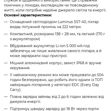
служби й щоденного використання. Це справжній
помічник у походах, експедиціях чи повсякденному
житті, коли потрібне надійне джерело світла та енергії.
Основні характеристики:
Оснащений світлодіодом Luminus SST-40, ліхтар
видає потужний промінь на 222 метри.
Компактний, розмірами 138 × 28 мм, та легкий (170 г
з акумулятором)
Вбудований акумулятор Li-ion 5 000 мА-год
забезпечує не лише живлення самого ліхтаря, а й
може заряджати інші пристрої.
Міцний алюмінієвий корпус, захист IP68 й зручне
керування.
У найнижчому режимі він може працювати до 504
годин безперервно, що робить його одним із ТОП
найкращих ліхтариків у категорії EDC (Every Day
Carry).
Повна зарядка займає від 2 до 6 годин залежно від
джерела енергії.
Підтримує швидку зарядку до 18 Вт через порти