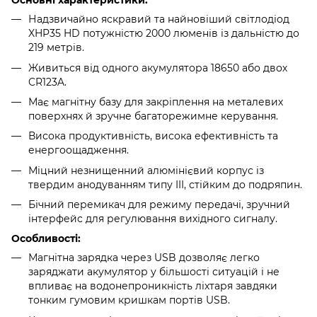
Основні характеристики:
Надзвичайно яскравий та найновіший світлодіод
XHP35 HD потужністю 2000 люменів із дальністю до
219 метрів.
Живиться від одного акумулятора 18650 або двох
CR123A.
Має магнітну базу для закріплення на металевих
поверхнях й зручне багаторежимне керування.
Висока продуктивність, висока ефективність та
енергоощадження.
Міцний незнищенний алюмінієвий корпус із
твердим анодуванням типу III, стійким до подряпин.
Бічний перемикач для режиму передачі, зручний
інтерфейс для регулювання вихідного сигналу.
Особливості:
Магнітна зарядка через USB дозволяє легко
заряджати акумулятор у більшості ситуацій і не
впливає на водонепроникність ліхтаря завдяки
тонким гумовим кришкам портів USB.