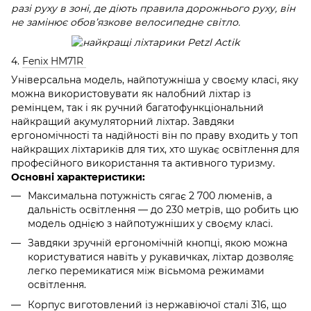
разі руху в зоні, де діють правила дорожнього руху, він
не замінює обов’язкове велосипедне світло.
4.
Fenix HM71R
Універсальна модель, найпотужніша у своєму класі, яку
можна використовувати як налобний ліхтар із
ремінцем, так і як ручний багатофункціональний
найкращий акумуляторний ліхтар. Завдяки
ергономічності та надійності він по праву входить у топ
найкращих ліхтариків для тих, хто шукає освітлення для
професійного використання та активного туризму.
Основні характеристики:
Максимальна потужність сягає 2 700 люменів, а
дальність освітлення — до 230 метрів, що робить цю
модель однією з найпотужніших у своєму класі.
Завдяки зручній ергономічній кнопці, якою можна
користуватися навіть у рукавичках, ліхтар дозволяє
легко перемикатися між вісьмома режимами
освітлення.
Корпус виготовлений із нержавіючої сталі 316, що