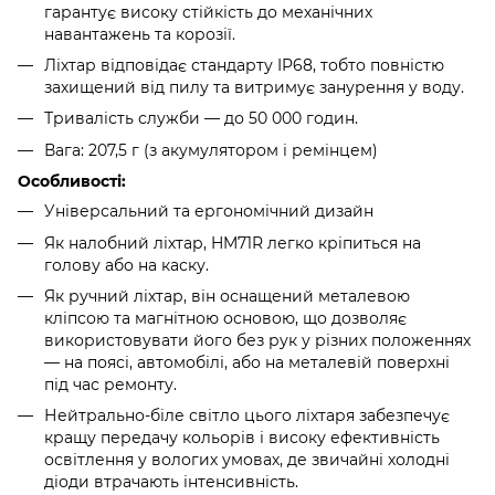
гарантує високу стійкість до механічних
навантажень та корозії.
Ліхтар відповідає стандарту IP68, тобто повністю
захищений від пилу та витримує занурення у воду.
Тривалість служби — до 50 000 годин.
Вага: 207,5 г (з акумулятором і ремінцем)
Особливості:
Універсальний та ергономічний дизайн
Як налобний ліхтар, HM71R легко кріпиться на
голову або на каску.
Як ручний ліхтар, він оснащений металевою
кліпсою та магнітною основою, що дозволяє
використовувати його без рук у різних положеннях
— на поясі, автомобілі, або на металевій поверхні
під час ремонту.
Нейтрально-біле світло цього ліхтаря забезпечує
кращу передачу кольорів і високу ефективність
освітлення у вологих умовах, де звичайні холодні
діоди втрачають інтенсивність.