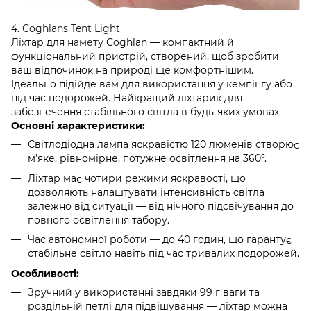
4.
Coghlans Tent Light
Ліхтар для
намету
Coghlan — компактний й
функціональний пристрій, створений, щоб зробити
ваш відпочинок на природі ще комфортнішим.
Ідеально підійде вам для використання у кемпінгу або
під час подорожей. Найкращий ліхтарик для
забезпечення стабільного світла в будь-яких умовах.
Основні характеристики:
Світлодіодна лампа яскравістю 120 люменів створює
м’яке, рівномірне, потужне освітлення на 360°.
Ліхтар має чотири режими яскравості, що
дозволяють налаштувати інтенсивність світла
залежно від ситуації — від нічного підсвічування до
повного освітлення табору.
Час автономної роботи — до 40 годин, що гарантує
стабільне світло навіть під час тривалих подорожей.
Особливості:
Зручний у використанні завдяки 99 г ваги та
роздільній петлі для підвішування — ліхтар можна