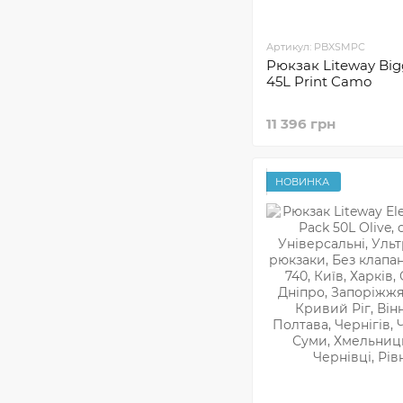
Артикул: PBXSMPC
Рюкзак Liteway Big
45L Print Camo
11 396 грн
НОВИНКА