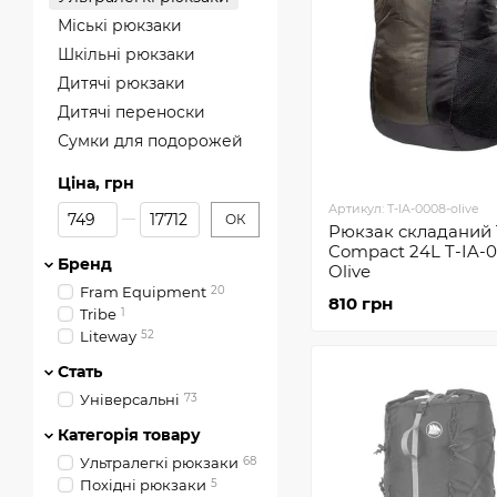
Міські рюкзаки
Шкільні рюкзаки
Дитячі рюкзаки
Дитячі переноски
Сумки для подорожей
Ціна, грн
Від Ціна, грн
До Ціна, грн
Артикул: T-IA-0008-olive
ОК
Рюкзак складаний 
Compact 24L T-IA-
Бренд
Olive
Fram Equipment
20
810 грн
Tribe
1
Liteway
52
Стать
Універсальні
73
Категорія товару
Ультралегкі рюкзаки
68
Похідні рюкзаки
5