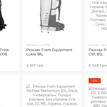
Артикул: id_6700
Артикул: id_
Tribe
Рюкзак Fram Equipment
Рюкзак F
0008
Lukla 38L
Osh 85L
4 167 грн
6 549 грн
−20%