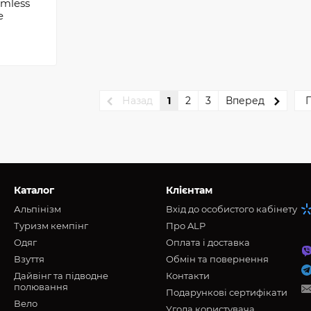
amless
e
Назад
1
2
3
Вперед
П
Каталог
Клієнтам
Альпінізм
Вхід до особистого кабінету
Туризм кемпінг
Про ALP
Oдяг
Оплата і доставка
Взуття
Обмін та повернення
Дайвінг та підводне
Контакти
полювання
Подарункові сертифікати
Вело
Угода користувача