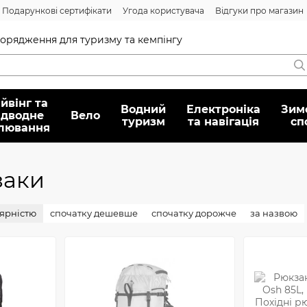
Подарункові сертифікати
Угода користувача
Відгуки про магазин
Договір публічної оферти
спорядження для туризму та кемпінгу
йвінг та
Водний
Електроніка
Зим
ідводне
Вело
туризм
та навігація
сп
лювання
заки
лярністю
спочатку дешевше
спочатку дорожче
за назвою