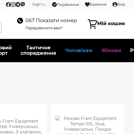
Укр
Рус
Бажання
Вхід
Порівняння
067
Показати номер
Мій кошик
Передзвонити вам?
овий
Тактичне
Чоловікам
Жінкам
Р
орт
спорядження