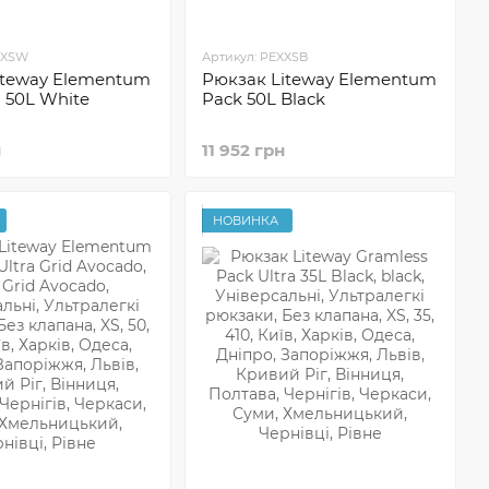
UXSW
Артикул: PEXXSB
iteway Elementum
Рюкзак Liteway Elementum
a 50L White
Pack 50L Black
н
11 952 грн
НОВИНКА