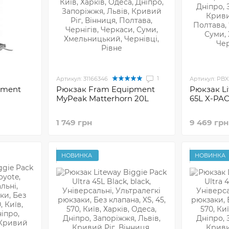
1
Артикул: 31166346
Артикул: PB
pment
Рюкзак Fram Equipment
Рюкзак Li
MyPeak Matterhorn 20L
65L X-PAC
1 749 грн
9 469 грн
НОВИНКА
НОВИНКА