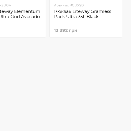
XXSUGA
Артикул: PGUXSB
iteway Elementum
Рюкзак Liteway Gramless
Ultra Grid Avocado
Pack Ultra 35L Black
13 392 грн