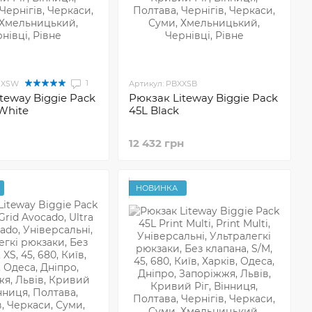
1
UXSW
Артикул: PBXXSB
teway Biggie Pack
Рюкзак Liteway Biggie Pack
 White
45L Black
12 432 грн
НОВИНКА