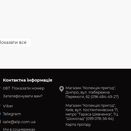
оказати все
Контактна інформація
067
Показати номер
Магазин "Колекція пригод",
Дніпро, вул. Набережна
Зателефонувати вам?
Перемоги, 62 (096 484-49-27)
Магазин "Колекція пригод",
Viber
Київ, вул. Костянтинівська 71,
Telegram
метро "Тараса Шевченка", ТЦ
"Шоколад" (099 078-56-64)
sale@alp.com.ua
Карта проїзду
Ми в соцмережах