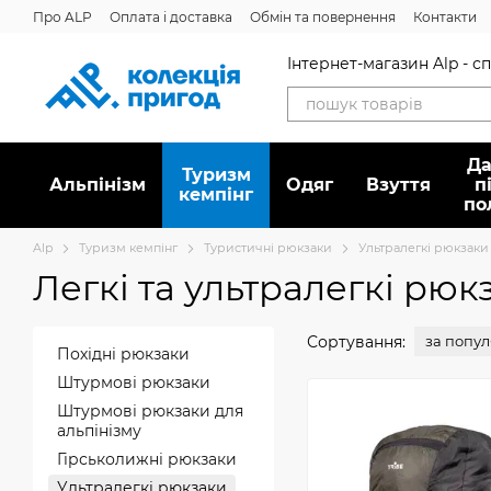
Перейти до основного контенту
Про ALP
Оплата і доставка
Обмін та повернення
Контакти
Дисконтна програма
Новини
Вакансії
Питання/відповідь
Інтернет-магазин Alp - 
Да
Туризм
Альпінізм
Oдяг
Взуття
п
кемпінг
по
Alp
Туризм кемпінг
Туристичні рюкзаки
Ультралегкі рюкзаки
Легкі та ультралегкі рюк
Сортування:
за попу
Похідні рюкзаки
Штурмові рюкзаки
Штурмові рюкзаки для
альпінізму
Гірськолижні рюкзаки
Ультралегкі рюкзаки