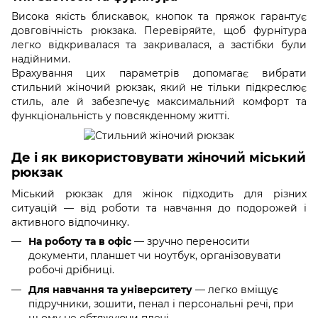
Висока якість блискавок, кнопок та пряжок гарантує
довговічність рюкзака. Перевіряйте, щоб фурнітура
легко відкривалася та закривалася, а застібки були
надійними.
Врахування цих параметрів допомагає вибрати
стильний жіночий рюкзак, який не тільки підкреслює
стиль, але й забезпечує максимальний комфорт та
функціональність у повсякденному житті.
Де і як використовувати жіночий міський
рюкзак
Міський рюкзак для жінок підходить для різних
ситуацій — від роботи та навчання до подорожей і
активного відпочинку.
На роботу та в офіс
— зручно переносити
документи, планшет чи ноутбук, організовувати
робочі дрібниці.
Для навчання та університету
— легко вміщує
підручники, зошити, пенал і персональні речі, при
цьому не обтяжуючи плечі.