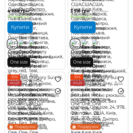
4 688 грн
3 516 грн
6 697 грн
5 023 грн
В наявності
В наявності
Купити
Купити
Розмір
Розмір
One size
One size
−30%
−30%
АКЦІЯ
АКЦІЯ
Подарунок
Подарунок