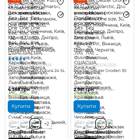
Артикул: 3400218 5528
Артикул: 3430216 3325
Рюкзак Deuter Futura 24 SL
Рюкзак Deuter Groden 30
SL
4 388 грн
2 981 грн
7 314 грн
4 968 грн
В наявності
В наявності
Купити
Купити
+2
Розмір
Розмір