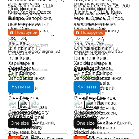
Подарунок
Подарунок
2
Артикул: 104094/1297
Артикул: 92489/6396
Рюкзак Gregory Signal 32
Рюкзак Gregory Swift 25
3 907 грн
4 465 грн
5 581 грн
5 581 грн
В наявності
В наявності
Купити
Купити
Розмір
Розмір
One size
One size
−40%
−40%