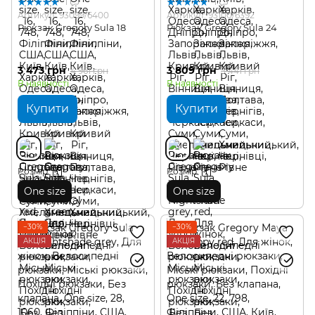
1
1
Артикул: 93099/6400
Артикул: 93100/6392
Рюкзак Gregory Sula 18
Рюкзак Gregory Sula 24
3 473 грн
3 809 грн
4 961 грн
5 441 грн
В наявності
В наявності
Купити
Купити
Розмір
Розмір
One size
One size
−30%
−30%
АКЦІЯ
АКЦІЯ