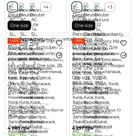
+4
+3
Розмір
Розмір
One size
One size
−40%
−30%
Артикул: 3205117 3356
Артикул: 111476/0560
Рюкзак Deuter Trans Alpine
Рюкзак Gregory Maya 10
28 SL
4 085 грн
4 297 грн
6 808 грн
6 139 грн
В наявності
В наявності