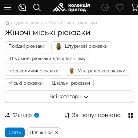
Туризм кемпінг
Туристичні рюкзаки
Жіночі міські рюкзаки
Похідні рюкзаки
Штурмові рюкзаки
Штурмові рюкзаки для альпінізму
Гірськолижні рюкзаки
Ультралегкі рюкзаки
Міські рюкзаки
Шкільні рюкзаки
Дитячі рюкзаки
Дитячі переноски
Всі категорії
Сумки для подорожей
Фільтр
За популярністю
2
Стать
Для жінок