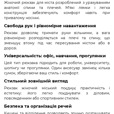
Жіночий рюкзак для міста розроблений з урахуванням
анатомії спини та плечей. М’які лямки і легка
конструкція забезпечують комфорт навіть при
тривалому носінні.
Свобода рук і рівномірне навантаження
Рюкзак дозволяє тримати руки вільними, а вага
рівномірно розподіляється на плечі та спину, що
зменшує втому під час пересування містом або в
дорозі.
Універсальність: офіс, навчання, прогулянки
Цей тип рюкзака підходить для роботи, університету,
шопінгу чи прогулянки. Один аксесуар замінює кілька
сумок, зберігаючи ваш стиль і комфорт.
Стильний зовнішній вигляд
Рюкзак жіночий міський поєднує практичність і
естетику: його легко поєднувати з діловим,
повсякденним або спортивним стилем.
Безпека та організація речей
Кишені та відділення дозволяють зручно розташувати