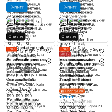
Купити
Купити
+2
Розмір
Розмір
One size
One size
−30%
−30%
АКЦІЯ
Подарунок
2
Артикул: 111477/0560
Артикул: 104093/1565
Рюкзак Gregory Maya 16
Рюкзак Gregory Sigma 28