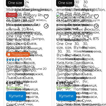
One size
One size
АКЦІЯ
Подарунок
1
Артикул: 143375/1129
Артикул: 141341/1561
Рюкзак Gregory Rhune 20
Рюкзак Gregory Juno 24 RC
6 054 грн
8 092 грн
В наявності
В наявності
Купити
Купити