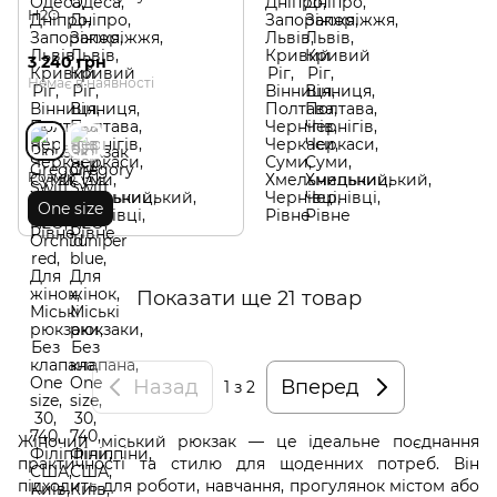
H2O
3 240 грн
Немає в наявності
Розмір
One size
Показати ще 21 товар
Назад
Вперед
1
з 2
Жіночий міський рюкзак — це ідеальне поєднання
практичності та стилю для щоденних потреб. Він
підходить для роботи, навчання, прогулянок містом або