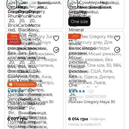
Розмір
One size
−20%
−20%
АКЦІЯ
Подарунок
1
1
Артикул: 126889/8316
Артикул: 126857/0560
Рюкзак Gregory Juno 30
Рюкзак Gregory Maya 30
VaporSpan
6 027 грн
6 014 грн
7 534 грн
7 518 грн
Немає в наявності
Немає в наявності