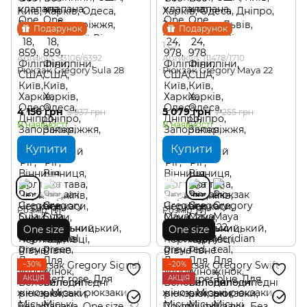
Подарунок
Подарунок
1
Артикул: 93106/6392
Артикул: 111478/1710
Рюкзак Gregory Sula 28
Рюкзак Gregory Maya 22
4 156 грн
5 079 грн
5 937 грн
7 255 грн
В наявності
В наявності
Купити
Купити
Розмір
Розмір
One size
One size
−30%
−20%
АКЦІЯ
АКЦІЯ