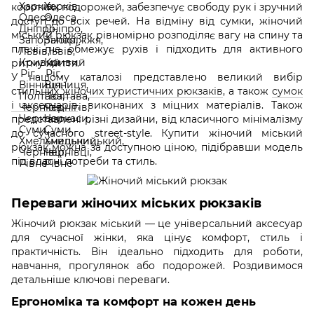
коротких подорожей, забезпечує свободу рук і зручний
доступ до всіх речей. На відміну від сумки, жіночий
міський рюкзак рівномірно розподіляє вагу на спину та
плечі, не обмежує рухів і підходить для активного
ритму життя.
У нашому каталозі представлено великий вибір
стильних
жіночих туристичних рюкзаків
, а також
сумок
і аксесуарів
, виконаних з міцних матеріалів. Також
представлені різні дизайни, від класичного мінімалізму
до сучасного street-style. Купити жіночий міський
рюкзак можна за доступною ціною, підібравши модель
під власні потреби та стиль.
Переваги жіночих міських рюкзаків
Жіночий рюкзак міський — це універсальний аксесуар
для сучасної жінки, яка цінує комфорт, стиль і
практичність. Він ідеально підходить для роботи,
навчання, прогулянок або подорожей. Роздивимося
детальніше ключові переваги.
Ергономіка та комфорт на кожен день