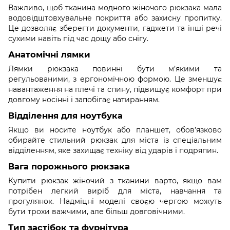
Важливо, щоб тканина модного жіночого рюкзака мала
водовідштовхувальне покриття або захисну пропитку.
Це дозволяє зберегти документи, гаджети та інші речі
сухими навіть під час дощу або снігу.
Анатомічні лямки
Лямки рюкзака повинні бути м’якими та
регульованими, з ергономічною формою. Це зменшує
навантаження на плечі та спину, підвищує комфорт при
довгому носінні і запобігає натиранням.
Відділення для ноутбука
Якщо ви носите ноутбук або планшет, обов’язково
обирайте стильний рюкзак для міста із спеціальним
відділенням, яке захищає техніку від ударів і подряпин.
Вага порожнього рюкзака
Купити рюкзак жіночий з тканини варто, якщо вам
потрібен легкий виріб для міста, навчання та
прогулянок. Надміцні моделі своєю чергою можуть
бути трохи важчими, але більш довговічними.
Тип застібок та фурнітура