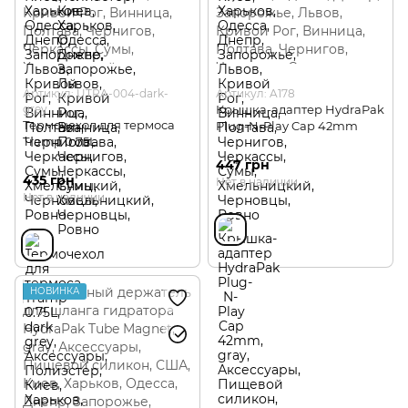
Артикул: UTRA-004-dark-
Артикул: A178
grey
Крышка-адаптер HydraPak
Термочехол для термоса
Plug-N-Play Cap 42mm
Tramp 0.75L
447 грн
435 грн
Нет в наличии
Нет в наличии
НОВИНКА