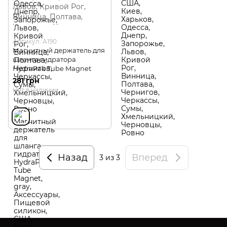
Артикул: A190
Магнитный держатель для
шланга гидратора
HydraPak Tube Magnet
281 грн
Нет в наличии
Назад
Вперед
3
из 3