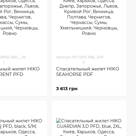
 10900_RED__XS
Артикул: HO 11201_PBL_S/M
1
2
ьный жилет HIKO
Спасательный жилет HIKO
RENT PFD
SEAHORSE PDF
3 613 грн