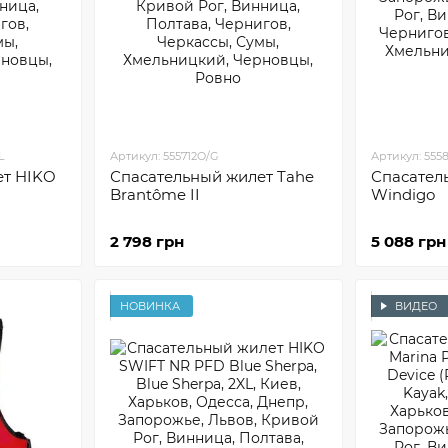
L
Артикул: 555712O/G
Артикул: 555
ет HIKO
Спасательный жилет Tahe
Спасател
Brantôme II
Windigo
2 798 грн
5 088 грн
НОВИНКА
ВИДЕО