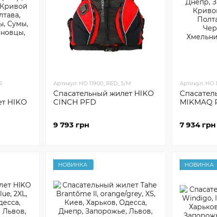
S
Артикул: HO 11900_RED_S/M
Артикул: HO 
Спасательный жилет HIKO
Спасател
ет HIKO
CINCH PFD
MIKMAQ 
9 793 грн
7 934 грн
НОВИНКА
НОВИНКА