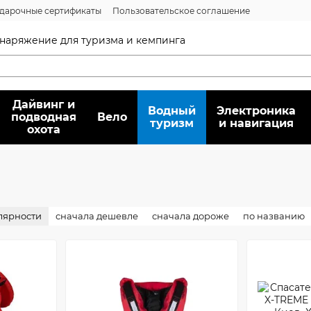
дарочные сертификаты
Пользовательское соглашение
нсии
Вопрос/ответ
Договор публичной оферты
 снаряжение для туризма и кемпинга
Дайвинг и
Водный
Электроника
подводная
Вело
туризм
и навигация
охота
лярности
сначала дешевле
сначала дороже
по названию