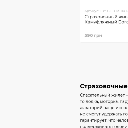
Артикул: LDY-GLT-CM-110-1
Страховочный жил
Камуфляжный Бог
590 грн
Страховочные
Спасательный жилет –
то лодка, моторка, п
акваторий чаще испол
не смогут удержать го
гарантирует, что чело
поддерживать голову 