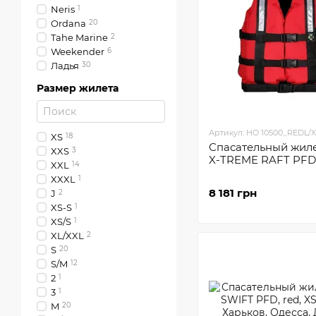
Neris
1
Ordana
20
Tahe Marine
2
Weekender
6
Ладья
30
Размер жилета
Артикул: HO 10500_REDL/X
XS
18
Спасательный жил
XXS
3
X-TREME RAFT PFD
XXL
14
XXXL
1
8 181 грн
J
2
XS-S
1
XS/S
1
XL/XXL
2
S
20
S/M
12
2
1
3
1
M
20