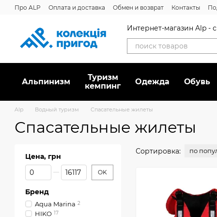
Перейти к основному контенту
Про ALP
Оплата и доставка
Обмен и возврат
Контакты
По
Отзывы о магазине
Дисконтная программа
Новости
Вака
Интернет-магазин Alp -
Туризм
Альпинизм
Oдежда
Обувь
кемпинг
Alp
Водный туризм
Спасательные жилеты
Спасательные жилеты
Сортировка:
по попу
Цена, грн
От Цена, грн
До Цена, грн
OK
Бренд
Aqua Marina
2
HIKO
17