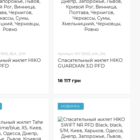
11905_BLA_S/M
Артикул: HO 12002_KAI_2XL
ьный жилет HIKO
Спасательный жилет HIKO
PFD
GUARDIAN 3.D PFD
16 117 грн
НОВИНКА