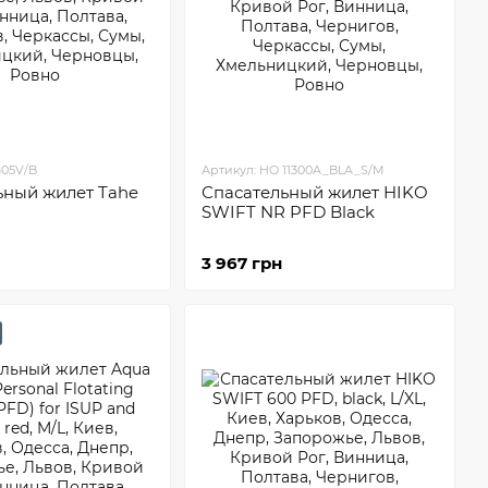
805V/B
Артикул: HO 11300A_BLA_S/M
ьный жилет Tahe
Спасательный жилет HIKO
SWIFT NR PFD Black
3 967 грн