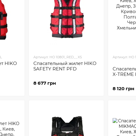
L
Артикул: HO 10801_RED__XS
Артикул: HO
ет HIKO
Спасательный жилет HIKO
SAFETY RENT PFD
Спасател
X-TREME 
8 677 грн
8 120 грн