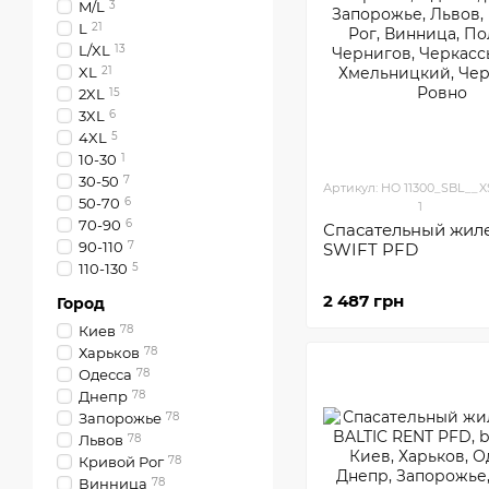
M/L
3
L
21
L/XL
13
XL
21
2XL
15
3XL
6
4XL
5
10-30
1
30-50
7
Артикул: HO 11300_SBL__X
50-70
6
1
70-90
6
Спасательный жил
90-110
7
SWIFT PFD
110-130
5
2 487 грн
Город
Киев
78
Харьков
78
Одесса
78
Днепр
78
Запорожье
78
Львов
78
Кривой Рог
78
Винница
78