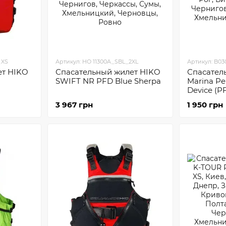
_XS
Артикул: HO 11300A_SBL_2XL
Артикул: B03
ет HIKO
Спасательный жилет HIKO
Спасател
SWIFT NR PFD Blue Sherpa
Marina Pe
Device (P
Kayak
3 967 грн
1 950 грн