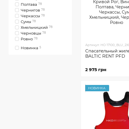
Полтава
78
Чернигов
78
Черкассы
78
Сумы
78
Хмельницкий
78
Черновцы
78
Ровно
78
Артикул: HO 17100_BLU_2X
Новинка
5
Спасательный жил
BALTIC RENT PFD
2 975 грн
НОВИНКА