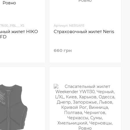
 17600_PBL__XS
Артикул: NERSAFE
ьный жилет HIKO
Страховочный жилет Neris
PFD
660 грн