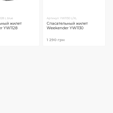
28 L blue
Артикул: YW1130 L/XL
ьный жилет
Спасательный жилет
r YW1128
Weekender YW1130
1 290 грн