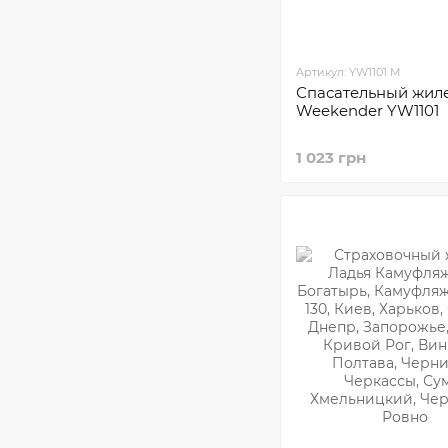
Артикул: YW1101 M
Спасательный жил
Weekender YW1101
1 023 грн