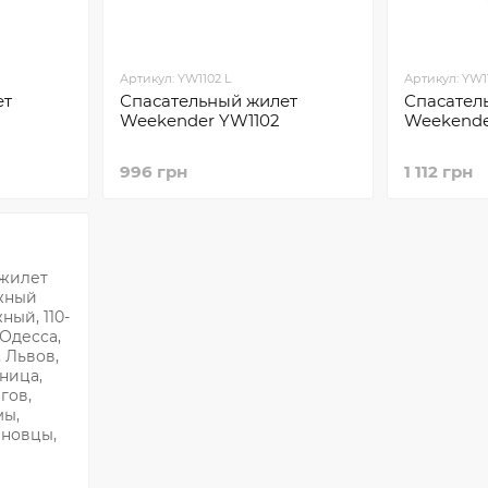
Артикул: YW1102 L
Артикул: YW11
ет
Спасательный жилет
Спасател
Weekender YW1102
Weekende
996 грн
1 112 грн