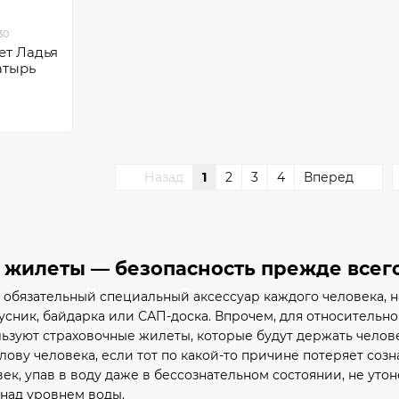
30
ет Ладья
атырь
Назад
1
2
3
4
Вперед
 жилеты — безопасность прежде всег
 обязательный специальный аксессуар каждого человека, н
арусник, байдарка или САП-доска. Впрочем, для относител
ьзуют страховочные жилеты, которые будут держать челове
лову человека, если тот по какой-то причине потеряет соз
век, упав в воду даже в бессознательном состоянии, не утон
над уровнем воды.