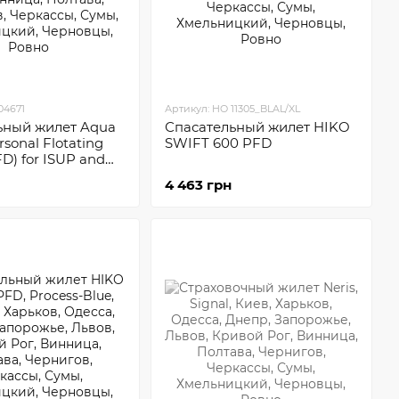
04671
Артикул: HO 11305_BLAL/XL
ьный жилет Aqua
Спасательный жилет HIKO
rsonal Flotating
SWIFT 600 PFD
FD) for ISUP and
4 463 грн