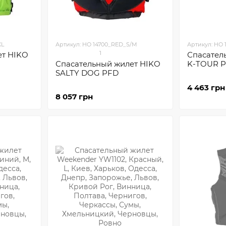
XL
Артикул: HO 14700_RED_S/M
Артикул: HO
1
ет HIKO
Спасател
Спасательный жилет HIKO
K-TOUR 
SALTY DOG PFD
4 463 грн
8 057 грн