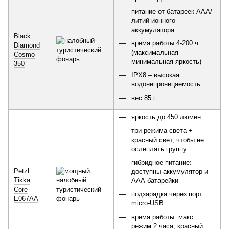
питание от батареек ААА/
литий-ионного
аккумулятора
Black
время работы 4-200 ч
Diamond
(максимальная-
Cosmo
минимальная яркость)
350
IPX8 – высокая
водонепроницаемость
вес 85 г
яркость до 450 люмен
три режима света +
красный свет, чтобы не
ослеплять группу
гибридное питание:
Petzl
доступны аккумулятор и
Tikka
ААА батарейки
Core
подзарядка через порт
E067AA
micro-USB
время работы: макс.
режим 2 часа, красный