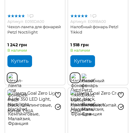
1
1
Артикул: E093DA00
Артикул: E091BA00
Чехол-лампа для фонарей
Налобный фонарь Petzl
Petzl Noctilight
Tikkid
1 242 грн
1 518 грн
В наличии
В наличии
Купить
Купить